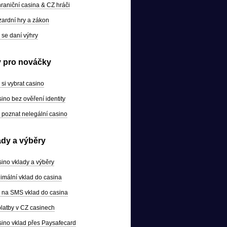
raniční casina & CZ hráči
ardní hry a zákon
 se daní výhry
y pro nováčky
 si vybrat casino
ino bez ověření identity
 poznat nelegální casino
ady a výběry
ino vklady a výběry
imální vklad do casina
 na SMS vklad do casina
latby v CZ casinech
ino vklad přes Paysafecard