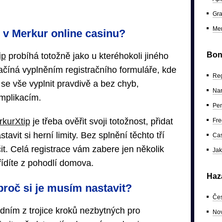
Gr
Mer
 v Merkur online casinu?
Bon
ip
probíhá totožně jako u kteréhokoli jiného
číná vyplněním registračního formuláře, kde
Reg
se vše vyplnit pravdivě a bez chyb,
Nar
mplikacím.
Pen
rkurXtip
je třeba ověřit svoji totožnost, přidat
Fre
tavit si herní limity. Bez splnění těchto tří
Cas
it. Celá registrace vám zabere jen několik
Jak
řídíte z pohodlí domova.
Haza
 proč si je musím nastavit?
Čes
edním z trojice kroků nezbytných pro
Nov