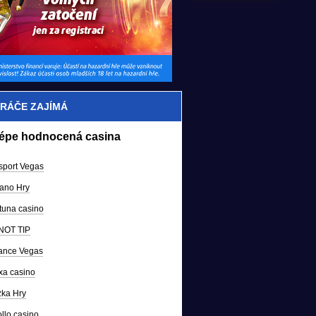
RÁČE ZAJÍMÁ
lépe hodnocená casina
sport Vegas
ano Hry
tuna casino
NOT TIP
ance Vegas
a casino
ka Hry
llo casino