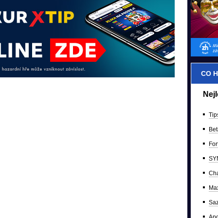
CO H
Nej
Tip
Bet
For
SY
Ch
Max
Saz
Apo