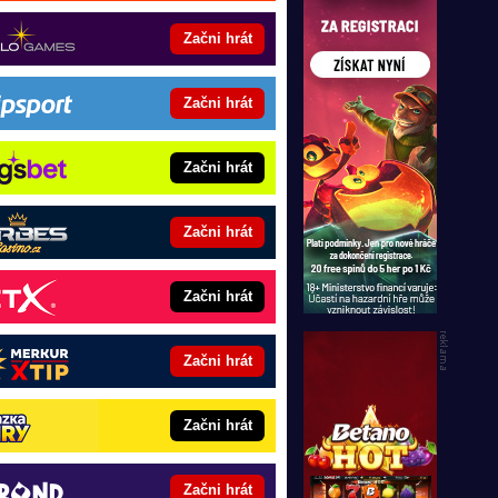
Začni hrát
Začni hrát
Začni hrát
Začni hrát
Začni hrát
Začni hrát
Začni hrát
Začni hrát