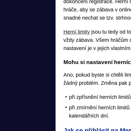
dokončení registrace. Herní 
hráče, aby se zábava v online
snadné nechat se tzv. strhnou
Herní limity
jsou tu tedy od t
vždy zábava. Všem hráčům dop
nastavení je v jejich vlastní
Mohu si nastavení herníc
Ano, pokud byste si chtěli limi
žádný problém. Změna pak p
při zpřísnění herních limi
při zmírnění herních limit
kalendářních dní.
Jak se přihlásit na Me