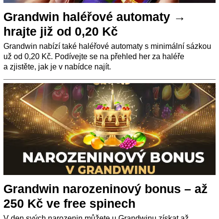
Grandwin haléřové automaty →
hrajte již od 0,20 Kč
Grandwin nabízí také haléřové automaty s minimální sázkou
už od 0,20 Kč. Podívejte se na přehled her za haléře
a zjistěte, jak je v nabídce najít.
Grandwin narozeninový bonus – až
250 Kč ve free spinech
V den svých narozenin můžete u Grandwinu získat až