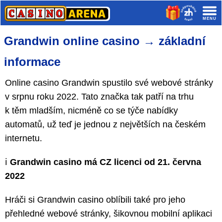
Grandwin online casino → základní
informace
Online casino Grandwin spustilo své webové stránky
v srpnu roku 2022. Tato značka tak patří na trhu
k těm mladším, nicméně co se týče nabídky
automatů, už teď je jednou z největších na českém
internetu.
ℹ️
Grandwin casino má CZ licenci od 21. června
2022
Hráči si Grandwin casino oblíbili také pro jeho
přehledné webové stránky, šikovnou mobilní aplikaci