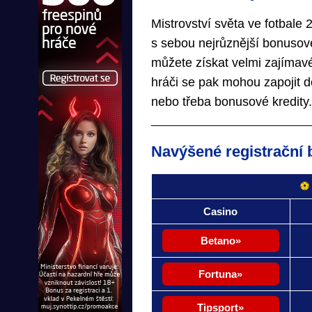
Mistrovství světa ve fotbale 
s sebou nejrůznější bonusov
můžete získat velmi zajímavé
hráči se pak mohou zapojit do
nebo třeba bonusové kredity.
Navýšené registrační 
⚽ 
Casino
Betano
Fortuna
Tipsport