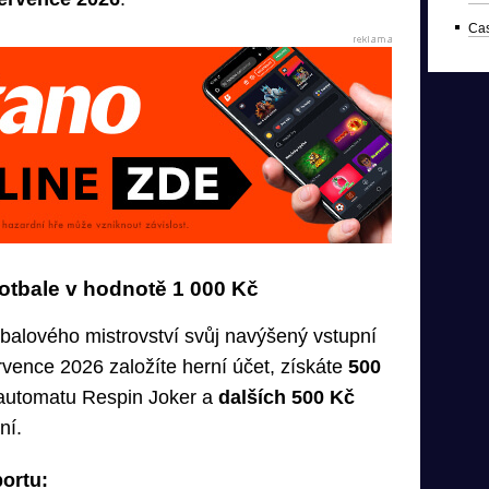
Cas
otbale v hodnotě 1 000 Kč
tbalového mistrovství svůj navýšený vstupní
rvence 2026 založíte herní účet, získáte
500
automatu Respin Joker a
dalších 500 Kč
ní.
ortu: