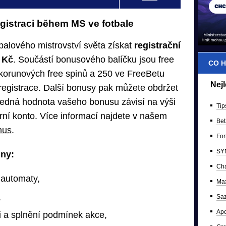
egistraci během MS ve fotbale
alového mistrovství světa získat
registrační
 Kč
. Součástí bonusového balíčku jsou free
CO H
okorunových free spinů a 250 ve FreeBetu
Nej
registrace. Další bonusy pak můžete obdržet
sledná hodnota vašeho bonusu závisí na výši
Tip
ní konto. Více informací najdete v našem
Bet
nus
.
For
SY
uny:
Ch
 automaty,
Max
,
Saz
Apo
i a splnění podmínek akce,