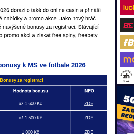
2026 dorazilo také do online casin a přináší
é nabídky a promo akce. Jako nový hráč
 navýšené bonusy za registraci. Stávající
 promo akcí a získat free spiny, freebety
bonusy k MS ve fotbale 2026
Bonusy za registraci
Hodnota bonusu
INFO
až 1 600 Kč
ZDE
až 1 500 Kč
ZDE
1 000 Kč
ZDE