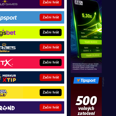
Začni hrát
Začni hrát
Začni hrát
Začni hrát
Začni hrát
Začni hrát
Začni hrát
Začni hrát