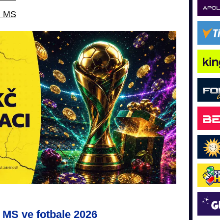
u MS
MS ve fotbale 2026