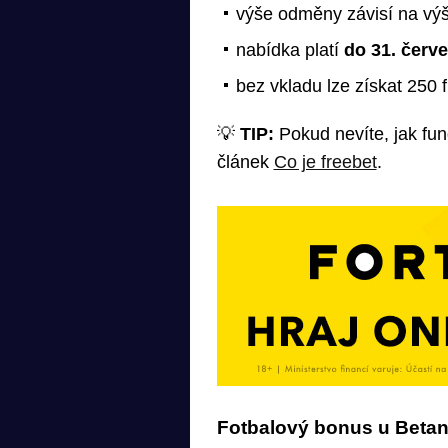
výše odměny závisí na výš
nabídka platí
do 31. červ
bez vkladu lze získat 250 
💡
TIP:
Pokud nevíte, jak fun
článek
Co je freebet
.
Fotbalový bonus u Betan