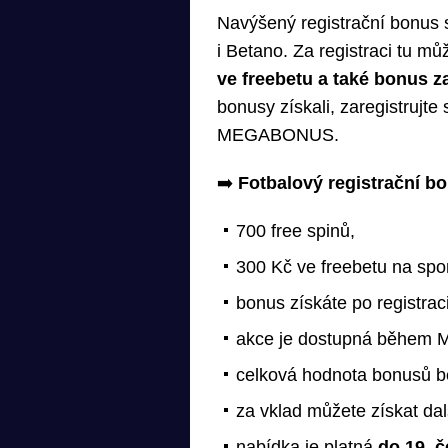
Navýšený registrační bonus si
i Betano. Za registraci tu mů
ve freebetu a také bonus z
bonusy získali, zaregistru
MEGABONUS.
➡️
Fotbalový registrační b
700 free spinů,
300 Kč ve freebetu na spor
bonus získáte po registraci
akce je dostupná během M
celková hodnota bonusů be
za vklad můžete získat da
nabídka je platná
do 19. 