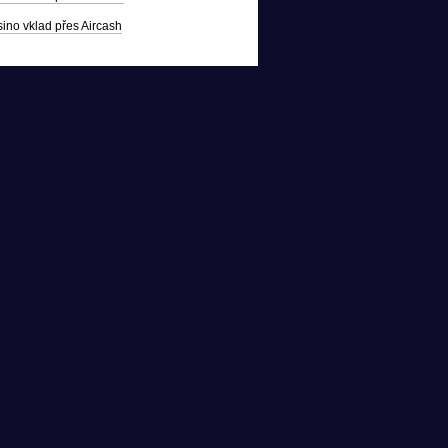
ino vklad přes Aircash