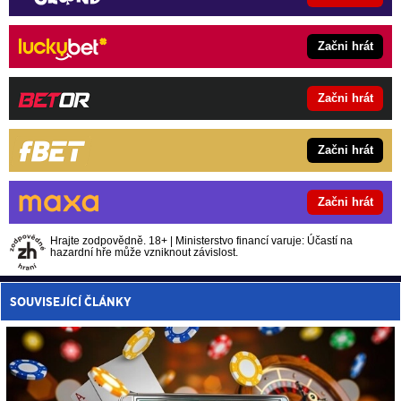
Začni hrát
Začni hrát
Začni hrát
Začni hrát
Hrajte zodpovědně. 18+ | Ministerstvo financí varuje: Účastí na
hazardní hře může vzniknout závislost.
SOUVISEJÍCÍ ČLÁNKY