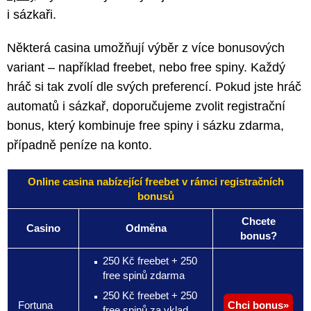
i sázkaři.
Některá casina umožňují výběr z více bonusových
variant – například freebet, nebo free spiny. Každý
hráč si tak zvolí dle svých preferencí. Pokud jste hráč
automatů i sázkař, doporučujeme zvolit registrační
bonus, který kombinuje free spiny i sázku zdarma,
případně peníze na konto.
Online casina nabízející freebet v rámci registračních
bonusů
Chcete
Casino
Odměna
bonus?
250 Kč freebet + 250
free spinů zdarma
250 Kč freebet + 250
Fortuna
Chci bonus
free spinů za vklad