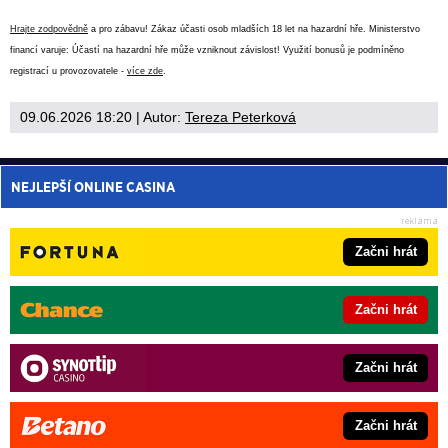
Hrajte zodpovědně
a pro zábavu! Zákaz účasti osob mladších 18 let na hazardní hře. Ministerstvo
financí varuje: Účastí na hazardní hře může vzniknout závislost! Využití bonusů je podmíněno
registrací u provozovatele -
více zde
.
09.06.2026 18:20
| Autor:
Tereza Peterková
NEJLEPŠÍ ONLINE CASINA
Začni hrát
Začni hrát
Začni hrát
Začni hrát