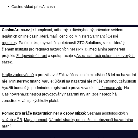
Casino vklad přes Aircash
CasinoArena.cz
je komplexní, odborný a důvěryhodný průvodce světem
legálních online casin, která mají licenci od
Ministerstva financí České
republiky
. Patří do skupiny webů společnosti GTO Solutions, s. r. o., která je
členem
Institutu pro regulaci hazardních her (IPRH)
, mediálním partnerem
projektu
Zodpovědné hraní
a spolupracuje s
Asociací hráčů pokeru a kurzových
sázek
.
Hrajte zodpovědně
a pro zábavu! Zákaz účasti osob mladších 18 let na hazardní
hře. Ministerstvo financí varuje: Účastí na hazardní hře může vzniknout závislost!
Využití bonusů je podmíněno registrací u provozovatele –
informace zde
. Na
CasinoArena.cz nejsou provozovány hazardní hry ani zde neprobíhá
zprostředkování jakýchkoliv plateb.
Pomoc pro hráče hazardních her a osoby blízké:
Seznam adiktologických
služeb v ČR
,
Mapa pomoci
,
Národní stránky pro snížení nebezpečí hazardního
hraní
.