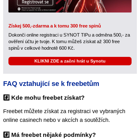
Získej 500,-zdarma a k tomu 300 free spinů
Dokonči online registraci u SYNOT TIPu a odměna 500,- za
ověření účtu je tvoje. K tomu můžeš získat až 300 free
spinů v celkové hodnotě 600 Kč.
KLIKNI ZDE a začni hrát u Synotu
FAQ vztahující se k freebetům
#️⃣ Kde mohu freebet získat?
Freebet můžete získat za registraci ve vybraných
online casinech nebo v akcích a soutěžích.
#️⃣ Má freebet nějaké podmínky?