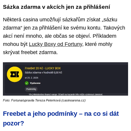
Sázka zdarma v akcích jen za přihlášení
Některá casina umožňují sázkařům získat „sázku
zdarma“ jen za přihlášení ke svému kontu. Takových
akcí není mnoho, ale občas se objeví. Příkladem
mohou být
Lucky Boxy od Fortuny
, které mohly
skrývat freebet zdarma.
Foto: Fortuna/upravila Tereza Peterková (casinoarena.cz)
Freebet a jeho podmínky – na co si dát
pozor?