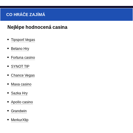
CO HRÁČE ZAJÍMÁ
Nejlépe hodnocená casina
Tipsport Vegas
Betano Hry
Fortuna casino
SYNOT TIP
Chance Vegas
Maxa casino
Sazka Hry
Apollo casino
Grandwin
MerkurXtip