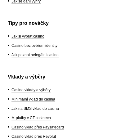
Jak se daní výhry
Tipy pro nováčky
Jak si vybrat casino
Casino bez ověření identity
Jak poznat nelegální casino
Vklady a výběry
Casino vklady a výběry
Minimální vklad do casina
Jak na SMS vklad do casina
M-platby v CZ casinech
Casino vklad přes Paysafecard
Casino vklad přes Revolut