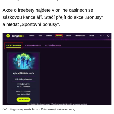
Akce o freebety najdete v online casinech se
sázkovou kanceláří. Stačí přejít do akce „Bonusy“
a hledat „Sportovní bonusy“.
Foto: Kingsbet/upravila Tereza Peterková (casinoarena.cz)