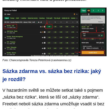
Foto: Chance/upravila Tereza Peterková (casinoarena.cz)
Sázka zdarma vs. sázka bez rizika: jaký
je rozdíl?
V hazardním světě se můžete setkat také s pojmem
„sázka bez rizika“, která se liší od „sázky zdarma“.
Freebet neboli sázka zdarma umožňuje vsadit si bez