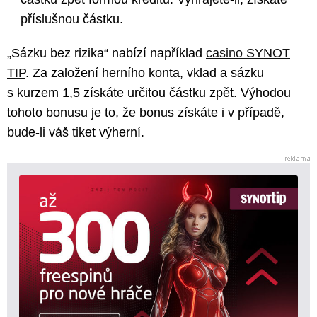
příslušnou částku.
„Sázku bez rizika“ nabízí například
casino SYNOT
TIP
. Za založení herního konta, vklad a sázku
s kurzem 1,5 získáte určitou částku zpět. Výhodou
tohoto bonusu je to, že bonus získáte i v případě,
bude-li váš tiket výherní.