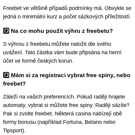
Freebet ve většině případů podmínky má. Obvykle se
jedná o minimální kurz a počet sázkových příležitostí.
#️⃣ Na co mohu použít výhru z freebetu?
S výhrou z freebetu můžete naložit dle svého
uvážení. Tato částka vám bude připsána na herní
účet ve formě českých korun.
#️⃣ Mám si za registraci vybrat free spiny, nebo
freebet?
Záleží na vašich preferencích. Pokud raději hrajete
automaty, vybrat si můžete free spiny. Raději sázíte?
Pak si zvolte freebet. Některá casina nabízejí obě
formy bonusu (například Fortuna, Betano nebo
Tipsport).