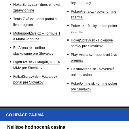
hry automaty
HokejZprávy.cz - dnešní hokej
zprávy online
PokerArena.cz - poker online
zdarma
Tenis-Živě.cz - tenis portál a
live program
Poker.cz – český online poker
zdarma
MotorsportŽivě.cz – Formule 1
a MotoGP online
HokejSpravy.sk - Hokejové
správy pre Slovákov
BetArena.sk - online
stávkovanie pre Slovákov
Play-Arena.cz - sportovní živé
přenosy
FightLive.sk - Oktagon, UFC a
MMA pre Slovákov
CasinoArena.sk - slovenská
online casina
FutbalSpravy.sk – Futbalový
portál pre Slovákov
PokerOnline.sk - online poker
pre Slovákov
CO HRÁČE ZAJÍMÁ
Nejlépe hodnocená casina