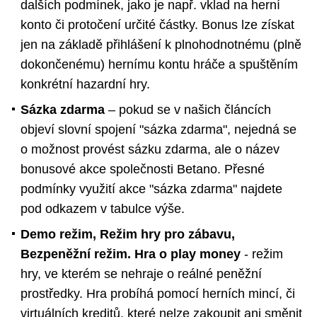
dalších podmínek, jako je např. vklad na herní
konto či protočení určité částky. Bonus lze získat
jen na základě přihlášení k plnohodnotnému (plně
dokončenému) hernímu kontu hráče a spuštěním
konkrétní hazardní hry.
Sázka zdarma
– pokud se v našich článcích
objeví slovní spojení "sázka zdarma", nejedná se
o možnost provést sázku zdarma, ale o název
bonusové akce společnosti Betano. Přesné
podmínky využití akce "sázka zdarma" najdete
pod odkazem v tabulce výše.
Demo režim, Režim hry pro zábavu,
Bezpeněžní režim. Hra o play money
- režim
hry, ve kterém se nehraje o reálné peněžní
prostředky. Hra probíhá pomocí herních mincí, či
virtuálních kreditů, které nelze zakoupit ani směnit