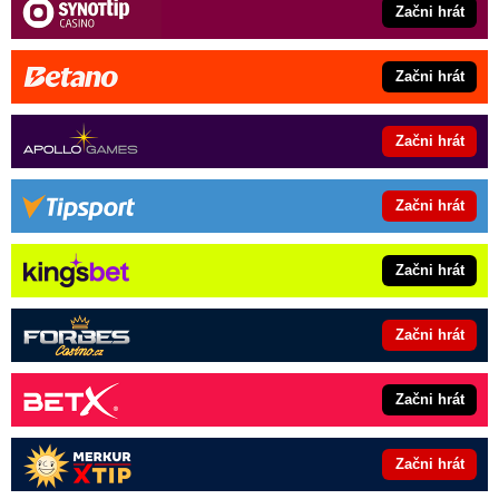
Začni hrát
Začni hrát
Začni hrát
Začni hrát
Začni hrát
Začni hrát
Začni hrát
Začni hrát