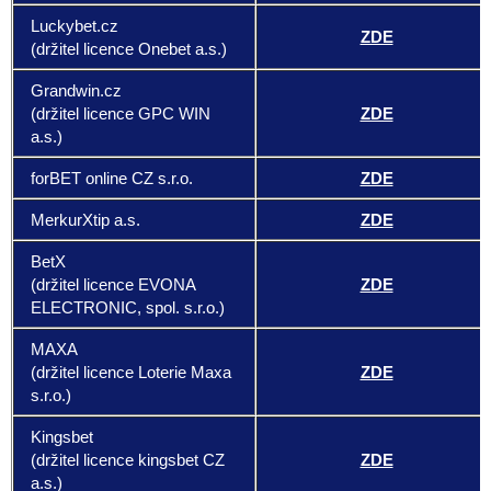
Luckybet.cz
ZDE
(držitel licence Onebet a.s.)
Grandwin.cz
(držitel licence GPC WIN
ZDE
a.s.)
forBET online CZ s.r.o.
ZDE
MerkurXtip a.s.
ZDE
BetX
(držitel licence EVONA
ZDE
ELECTRONIC, spol. s.r.o.)
MAXA
(držitel licence Loterie Maxa
ZDE
s.r.o.)
Kingsbet
(držitel licence kingsbet CZ
ZDE
a.s.)