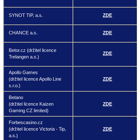
SYNOT TIP, a.s.
ZDE
CHANCE a.s.
ZDE
Betor.cz (držitel licence
ZDE
Trelangen a.s.)
Apollo Games
(držitel licence Apollo Line
ZDE
s.r.o.)
Betano
(držitel licence Kaizen
ZDE
Gaming CZ limited)
Forbescasino.cz
(držitel licence Victoria - Tip,
ZDE
a.s.)