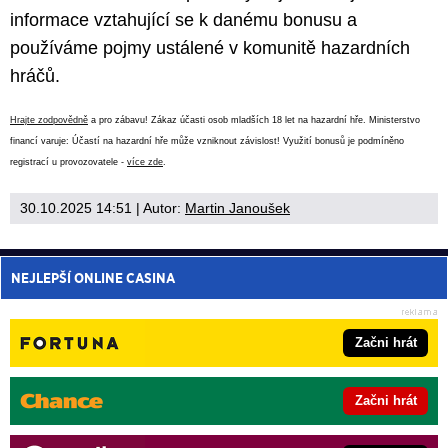
informace vztahující se k danému bonusu a
používáme pojmy ustálené v komunitě hazardních
hráčů.
Hrajte zodpovědně
a pro zábavu! Zákaz účasti osob mladších 18 let na hazardní hře. Ministerstvo
financí varuje: Účastí na hazardní hře může vzniknout závislost! Využití bonusů je podmíněno
registrací u provozovatele -
více zde
.
30.10.2025 14:51
| Autor:
Martin Janoušek
NEJLEPŠÍ ONLINE CASINA
Začni hrát
Začni hrát