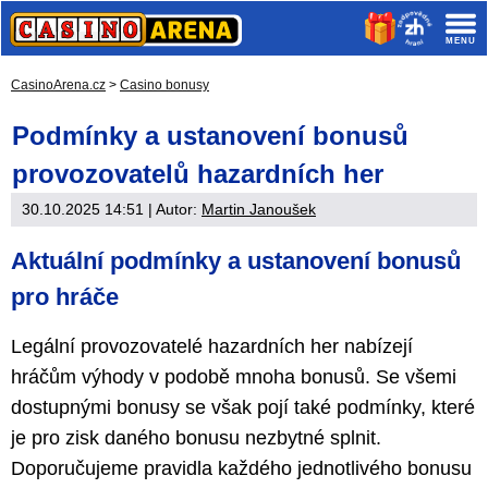
CasinoArena.cz
>
Casino bonusy
Podmínky a ustanovení bonusů
provozovatelů hazardních her
30.10.2025 14:51
| Autor:
Martin Janoušek
Aktuální podmínky a ustanovení bonusů
pro hráče
Legální provozovatelé hazardních her nabízejí
hráčům výhody v podobě mnoha bonusů. Se všemi
dostupnými bonusy se však pojí také podmínky, které
je pro zisk daného bonusu nezbytné splnit.
Doporučujeme pravidla každého jednotlivého bonusu