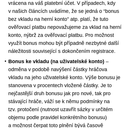
vrácena na váš platební účet. V případech, kdy
v našich článcích uvádíme, že se jedná o “bonus
bez vkladu na herní konto” atp. platí, že tuto
ověřovací platbu nepovažujeme za vklad na herní
konto, nýbrž za ověřovací platbu. Pro možnost
využít bonus mohou být případně nezbytné další
náležitosti související s dokončením registrace.
Bonus ke vkladu (na uživatelské konto)
–
odměna v podobě navýšení částky hráčova
vkladu na jeho uživatelské konto. Výše bonusu je
stanovena v procentech vložené částky. Je to
nejčastější druh bonusu jak pro nové, tak pro
stávající hráče, váží se k němu podmínky na
tzv. protočení (nutnost uzavřít sázky v určitém
objemu podle pravidel konkrétního bonusu)
a možnost čerpat toto plnění bývá časově