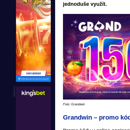
jednoduše využít.
Foto: Grandwin
Grandwin – promo kód