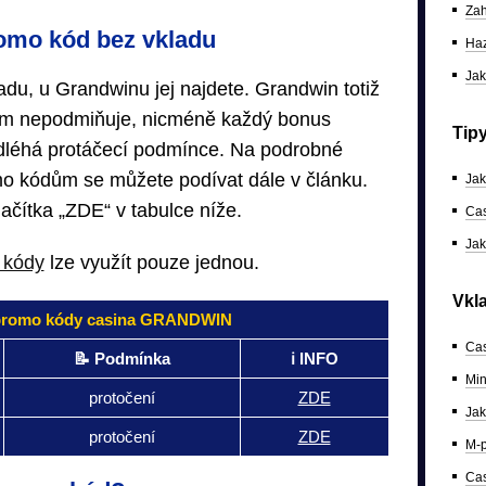
Zah
omo kód bez vkladu
Haz
Jak
adu, u Grandwinu jej najdete. Grandwin totiž
em nepodmiňuje, nicméně každý bonus
Tip
léhá protáčecí podmínce. Na podrobné
mo kódům se můžete podívat dále v článku.
Jak
ačítka „ZDE“ v tabulce níže.
Cas
Jak
 kódy
lze využít pouze jednou.
Vkl
é promo kódy casina GRANDWIN
Cas
📝 Podmínka
ℹ️ INFO
Min
protočení
ZDE
Jak
protočení
ZDE
M-p
Cas