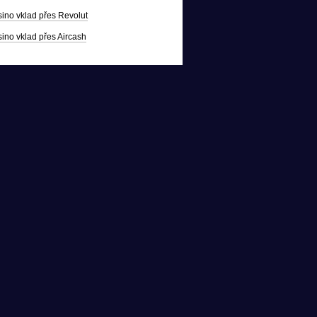
ino vklad přes Revolut
ino vklad přes Aircash