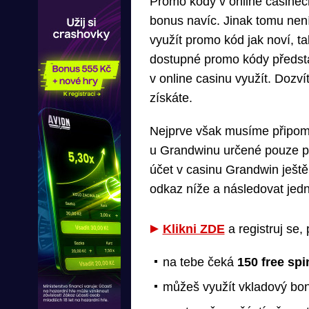
Promo kódy v online casinec
bonus navíc. Jinak tomu nen
využít promo kód jak noví, ta
dostupné promo kódy předsta
v online casinu využít. Dozv
získáte.
Nejprve však musíme připom
u Grandwinu určené pouze pr
účet v casinu Grandwin ještě 
odkaz níže a následovat jed
Klikni ZDE
a registruj se, 
na tebe čeká
150 free spi
můžeš využít vkladový bo