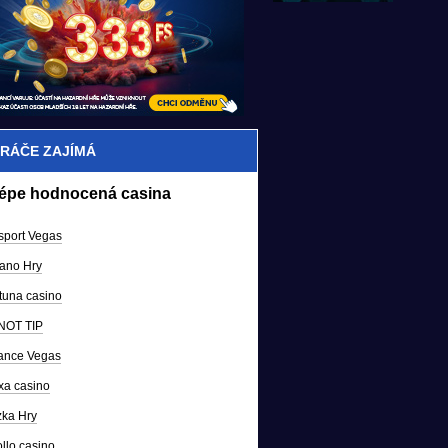
RÁČE ZAJÍMÁ
lépe hodnocená casina
sport Vegas
ano Hry
tuna casino
NOT TIP
ance Vegas
a casino
ka Hry
llo casino