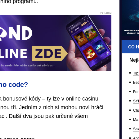
tního programu.
CO H
Nej
Tip
Bet
mo code?
For
 bonusové kódy – ty lze v
online casinu
SY
nou tři. Jedním z nich si mohou noví hráči
Ch
raci. Další dva jsou pak určené všem
Max
Saz
Apo