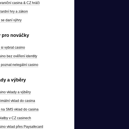
raniční casina & CZ hráči
ardní hry a zákon
 se daní výhry
y pro nováčky
 si vybrat casino
ino bez ověření identity
 poznat nelegální casino
ady a výběry
ino vklady a výběry
imální vklad do casina
 na SMS vklad do casina
latby v CZ casinech
ino vklad přes Paysafecard