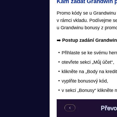
Kam zadat Grandwin 
Promo kódy se u Grandwinu n
v rámci vkladu. Podívejme se
u Grandwinu bonusy z promo 
➡️
Postup zadání Grandwin
Přihlaste se ke svému her
otevřete sekci „Můj účet“,
klikněte na „Body na kredi
vyplňte bonusový kód,
v sekci „Bonusy“ klikněte na