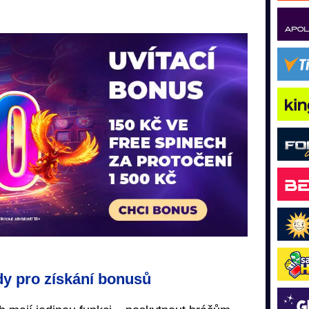
y pro získání bonusů