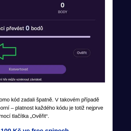
romo kód zadali špatně. V takovém případě
ní – platnost každého kódu je totiž nejprve
ocí tlačítka „Ověřit“.
100 Kč ve free spinech