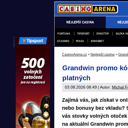
NEJLEPŠÍ CASINA
NEJLE
FORTUNA
TIPSPORT
SYNOTTIP
SAZKA H
ECASINO
MAXA
KINGSBET
CasinoArena.cz
>
Nejlepší casina
>
Grand
Grandwin promo kód
platných
03.08.2026 08:49
| Autor:
Michal F
Zajímá vás, jak získat v on
nebo bonusy bez vkladu? S
vás stovky volných otoček 
na aktuální Grandwin prom