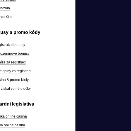
andwin
kurXtip
usy a promo kódy
istrační bonusy
ozeninové bonusy
íze za registraci
e spiny za registraci
ina & promo kódy
 získat volné otočky
rdní legislativa
ká online casina
á online casina