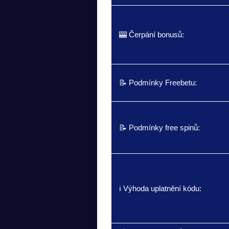
🎰 Čerpání bonusů:
📝 Podmínky Freebetu:
📝 Podmínky free spinů:
ℹ️ Výhoda uplatnění kódu: