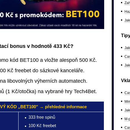
Zah
Haz
Jak
Tip
ítací bonus v hodnotě 433 Kč?
Jak
Cas
omo kód BET100 a vložte alespoň 500 Kč.
Jak
100 Kč freebet do sázkové kanceláře.
na libovolných výherních automatech.
Vkl
nů (1 Kč/otočka) na vybrané hry Tech4Bet.
Cas
Min
 KÓD „BET100“ → přehledné informace
Jak
333 free spinů
M-p
100 Kč freebet
Cas