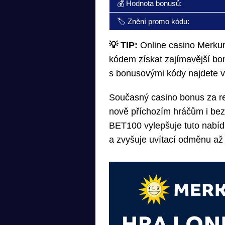
💰 Hodnota bonusů:
🏷️ Znění promo kódu:
💡 TIP:
Online casino Merkur
kódem získat zajímavější bon
s bonusovými kódy najdete v
Současný casino bonus za re
nově příchozím hráčům i bez
BET100 vylepšuje tuto nabíd
a zvyšuje uvítací odměnu až 