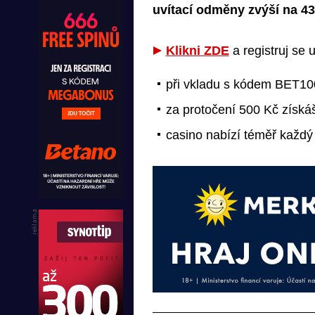
uvítací odměny zvýší na 43
Klikni ZDE
a registruj se 
při vkladu s kódem BET10
za protočení 500 Kč získá
casino nabízí téměř každý