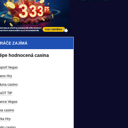
RÁČE ZAJÍMÁ
lépe hodnocená casina
sport Vegas
ano Hry
tuna casino
NOT TIP
ance Vegas
a casino
ka Hry
llo casino