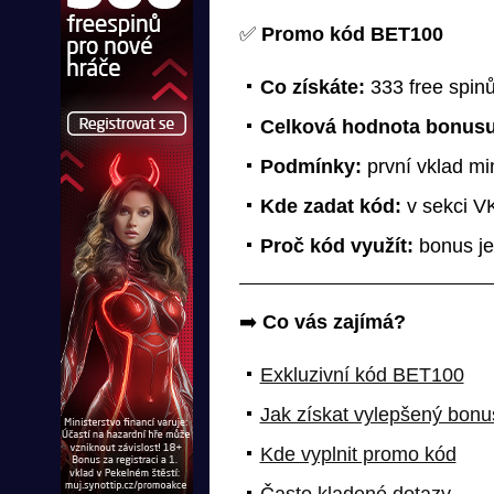
✅
Promo kód BET100
Co získáte:
333 free spinů
Celková hodnota bonusu
Podmínky:
první vklad mi
Kde zadat kód:
v sekci V
Proč kód využít:
bonus je
➡️
Co vás zajímá?
Exkluzivní kód BET100
Jak získat vylepšený bonu
Kde vyplnit promo kód