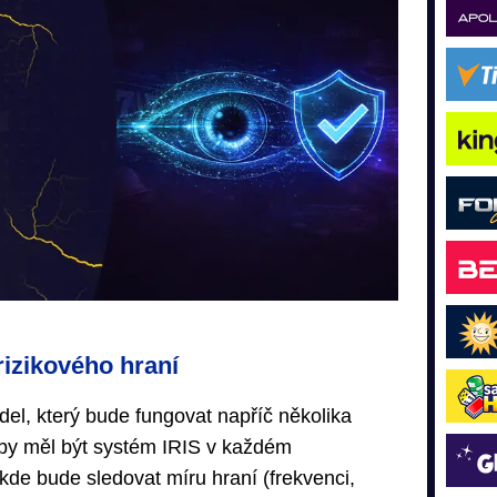
rizikového hraní
del, který bude fungovat napříč několika
by měl být systém IRIS v každém
kde bude sledovat míru hraní (frekvenci,