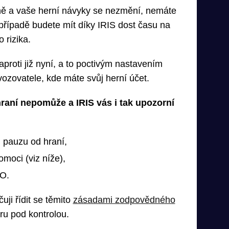
ně a vaše herní návyky se nezmění, nemáte
řípadě budete mít díky IRIS dost času na
 rizika.
proti již nyní, a to poctivým nastavením
ozovatele, kde máte svůj herní účet.
raní nepomůže a IRIS vás i tak upozorní
pauzu od hraní,
moci (viz níže),
VO.
ji řídit se těmito
zásadami zodpovědného
ru pod kontrolou.