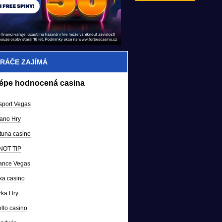
RÁČE ZAJÍMÁ
lépe hodnocená casina
sport Vegas
ano Hry
tuna casino
NOT TIP
ance Vegas
a casino
ka Hry
llo casino