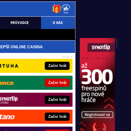
PRŮVODCE
O NÁS
EPŠÍ ONLINE CASINA
Začni hrát
Začni hrát
Začni hrát
Začni hrát