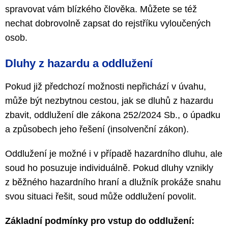
spravovat vám blízkého člověka. Můžete se též
nechat dobrovolně zapsat do rejstříku vyloučených
osob.
Dluhy z hazardu a oddlužení
Pokud již předchozí možnosti nepřichází v úvahu,
může být nezbytnou cestou, jak se dluhů z hazardu
zbavit, oddlužení dle zákona 252/2024 Sb., o úpadku
a způsobech jeho řešení (insolvenční zákon).
Oddlužení je možné i v případě hazardního dluhu, ale
soud ho posuzuje individuálně. Pokud dluhy vznikly
z běžného hazardního hraní a dlužník prokáže snahu
svou situaci řešit, soud může oddlužení povolit.
Základní podmínky pro vstup do oddlužení: