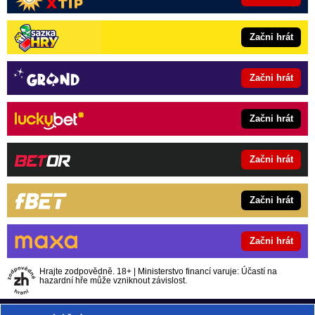
Začni hrát
Začni hrát
Začni hrát
Začni hrát
Začni hrát
Začni hrát
Hrajte zodpovědně. 18+ | Ministerstvo financí varuje: Účastí na
hazardní hře může vzniknout závislost.