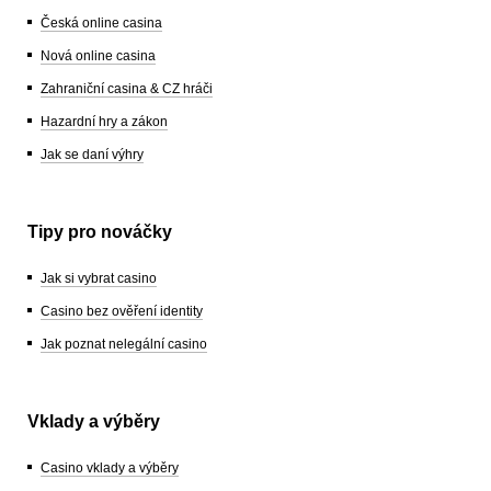
Česká online casina
Nová online casina
Zahraniční casina & CZ hráči
Hazardní hry a zákon
Jak se daní výhry
Tipy pro nováčky
Jak si vybrat casino
Casino bez ověření identity
Jak poznat nelegální casino
Vklady a výběry
Casino vklady a výběry