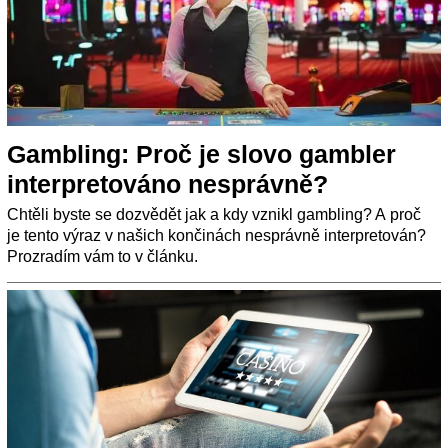
Gambling: Proč je slovo gambler
interpretováno nesprávně?
Chtěli byste se dozvědět jak a kdy vznikl gambling? A proč
je tento výraz v našich končinách nesprávně interpretován?
Prozradím vám to v článku.