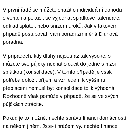
V první řadě se můžete snažit o individuální dohodu
s věřiteli a pokusit se vyjednat splátkové kalendáře,
odklad splátek nebo snížení úroků. Jak v takovém
případě postupovat, vám poradí zmíněná Dluhová
poradna.
V případech, kdy dluhy nejsou až tak vysoké, si
můžete své půjčky nechat sloučit do jedné s nižší
splátkou (konsolidace). V tomto případě je však
potřeba doložit příjem a vzhledem k vyššímu
přeplacení nemusí být konsolidace tolik výhodná.
Rozhodně však pomůže v případě, že se ve svých
půjčkách ztrácíte.
Pokud je to možné, nechte správu financí domácnosti
na někom jiném. Jste-li hráčem vy, nechte finance