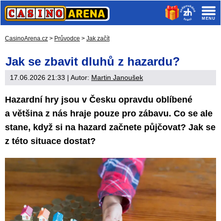
CasinoArena.cz
>
Průvodce
>
Jak začít
Jak se zbavit dluhů z hazardu?
17.06.2026 21:33
| Autor:
Martin Janoušek
Hazardní hry jsou v Česku opravdu oblíbené
a většina z nás hraje pouze pro zábavu. Co se ale
stane, když si na hazard začnete půjčovat? Jak se
z této situace dostat?