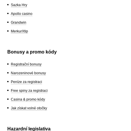
Sazka Hry
Apollo casino
Grandwin
MerkurXtip
Bonusy a promo kódy
Registrační bonusy
Narozeninové bonusy
Peníze za registraci
Free spiny za registraci
Casina & promo kódy
Jak získat volné otočky
Hazardní legislativa