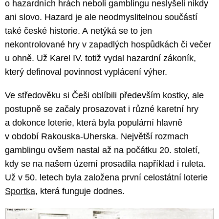
o hazardních hrách neboli gamblingu neslyšeli nikdy
ani slovo. Hazard je ale neodmyslitelnou součástí
také české historie. A netýká se to jen
nekontrolované hry v zapadlých hospůdkách či večer
u ohně. Už Karel IV. totiž vydal hazardní zákoník,
který definoval povinnost vyplácení výher.
Ve středověku si Češi oblíbili především kostky, ale
postupně se začaly prosazovat i různé karetní hry
a dokonce loterie, která byla populární hlavně
v období Rakouska-Uherska. Největší rozmach
gamblingu ovšem nastal až na počátku 20. století,
kdy se na našem území prosadila například i ruleta.
Už v 50. letech byla založena první celostátní loterie
Sportka
, která funguje dodnes.