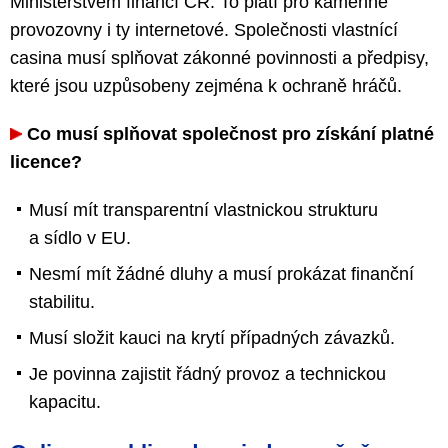
Ministerstvem financí ČR. To platí pro kamenné
provozovny i ty internetové. Společnosti vlastnící
casina musí splňovat zákonné povinnosti a předpisy,
které jsou uzpůsobeny zejména k ochraně hráčů.
Co musí splňovat společnost pro získání platné
licence?
Musí mít transparentní vlastnickou strukturu
a sídlo v EU.
Nesmí mít žádné dluhy a musí prokázat finanční
stabilitu.
Musí složit kauci na krytí případných závazků.
Je povinna zajistit řádný provoz a technickou
kapacitu.