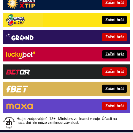
Začni hrát
Začni hrát
Začni hrát
Začni hrát
Začni hrát
Začni hrát
Začni hrát
Hrajte zodpovědně. 18+ | Ministerstvo financí varuje: Účastí na
hazardní hře může vzniknout závislost.