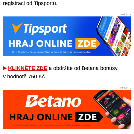
registraci od Tipsportu.
KLIKNĚTE ZDE
a obdržíte od Betana bonusy
v hodnotě 750 Kč.