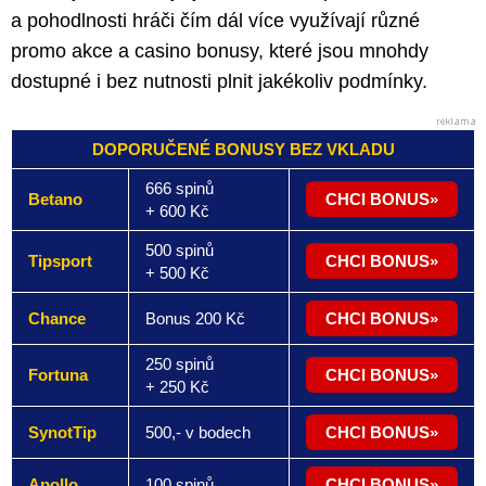
a pohodlnosti hráči čím dál více využívají různé
promo akce a casino bonusy, které jsou mnohdy
dostupné i bez nutnosti plnit jakékoliv podmínky.
DOPORUČENÉ BONUSY BEZ VKLADU
666 spinů
Betano
CHCI BONUS
+ 600 Kč
500 spinů
Tipsport
CHCI BONUS
+ 500 Kč
Chance
Bonus 200 Kč
CHCI BONUS
250 spinů
Fortuna
CHCI BONUS
+ 250 Kč
SynotTip
500,- v bodech
CHCI BONUS
Apollo
100 spinů
CHCI BONUS