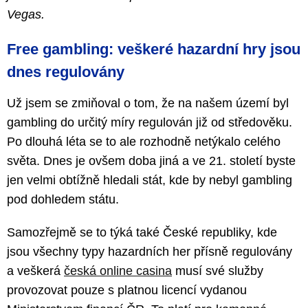
Vegas.
Free gambling: veškeré hazardní hry jsou
dnes regulovány
Už jsem se zmiňoval o tom, že na našem území byl
gambling do určitý míry regulován již od středověku.
Po dlouhá léta se to ale rozhodně netýkalo celého
světa. Dnes je ovšem doba jiná a ve 21. století byste
jen velmi obtížně hledali stát, kde by nebyl gambling
pod dohledem státu.
Samozřejmě se to týká také České republiky, kde
jsou všechny typy hazardních her přísně regulovány
a veškerá
česká online casina
musí své služby
provozovat pouze s platnou licencí vydanou