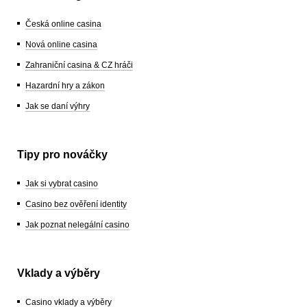
Česká online casina
Nová online casina
Zahraniční casina & CZ hráči
Hazardní hry a zákon
Jak se daní výhry
Tipy pro nováčky
Jak si vybrat casino
Casino bez ověření identity
Jak poznat nelegální casino
Vklady a výběry
Casino vklady a výběry