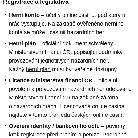
Registrace a legislativa
Herní konto
– účet v online casinu, pod kterým
hráč vystupuje. Na základě ověřeného herního
konta se může účastnit hazardních her.
Herní plán
– oficiální dokument schválený
Ministerstvem financí ČR, popisující podmínky
provozování jednotlivých hazardních her.
Každý
herní plán
musí být veřejně dostupný.
Licence Ministerstva financí ČR
– oficiální
povolení k provozování hazardních her udělované
Ministerstvem financí ČR na základě zákona
o hazardních hrách. Licencovaná online casina
najdete v tomto přehledu
českých online casin
.
Ověření identity / bankovního účtu
– povinný
krok registrace před hraním o peníze. Podrobné