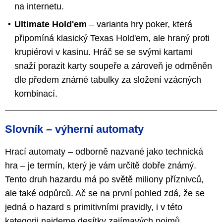
na internetu.
Ultimate Hold'em
– varianta hry poker, která
připomíná klasický Texas Hold'em, ale hraný proti
krupiérovi v kasinu. Hráč se se svými kartami
snaží porazit karty soupeře a zároveň je odměněn
dle předem známé tabulky za složení vzácných
kombinací.
Slovník – výherní automaty
Hrací automaty – odborně nazvané jako technická
hra – je termín, který je vám určitě dobře známý.
Tento druh hazardu má po světě miliony příznivců,
ale také odpůrců. Ač se na první pohled zdá, že se
jedná o hazard s primitivními pravidly, i v této
kategorii najdeme desítky zajímavých pojmů.