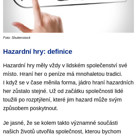
Foto: Shutterstock
Hazardní hry: definice
Hazardní hry měly vždy v lidském společenství své
místo. Hraní her o peníze má mnohaletou tradici.
I když se v čase měnila forma, jádro hraní hazardních
her zůstalo stejné. Už od začátku společnosti lidé
toužili po rozptýlení, které jim hazard může svým
způsobem poskytnout.
Je jasné, že se kolem takto významné součásti
našich životů utvořila společnost, kterou bychom