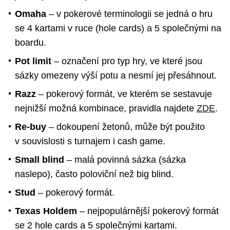
Omaha
– v pokerové terminologii se jedná o hru
se 4 kartami v ruce (hole cards) a 5 společnými na
boardu.
Pot limit
– označení pro typ hry, ve které jsou
sázky omezeny výší potu a nesmí jej přesáhnout.
Razz
– pokerový formát, ve kterém se sestavuje
nejnižší možná kombinace, pravidla najdete
ZDE
.
Re-buy
– dokoupení žetonů, může být použito
v souvislosti s turnajem i cash game.
Small blind
– malá povinná sázka (sázka
naslepo), často poloviční než big blind.
Stud
– pokerový formát.
Texas Holdem
– nejpopulárnější pokerový formát
se 2 hole cards a 5 společnými kartami.