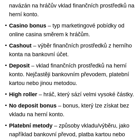
navázán na hráčův vklad finančních prostředků na
herní konto.
Casino bonus
– typ marketingové pobídky od
online casina směrem k hráčům.
Cashout
– výběr finančních prostředků z herního
konta na bankovní účet.
Deposit
– vklad finančních prostředků na herní
konto. Nejčastěji bankovním převodem, platební
kartou nebo jinou metodou.
High roller
– hráč, který sází velmi vysoké částky.
No deposit bonus
– bonus, který lze získat bez
vkladu na herní konto.
Platební metody
– způsoby vkladu/výběru, jako
například bankovní převod, platba kartou nebo