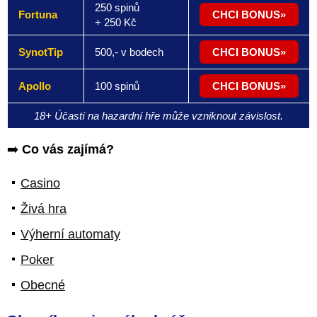
250 spinů
Fortuna
CHCI BONUS
+ 250 Kč
SynotTip
500,- v bodech
CHCI BONUS
Apollo
100 spinů
CHCI BONUS
18+ Účastí na hazardní hře může vzniknout závislost.
➡️
Co vás zajímá?
Casino
Živá hra
Výherní automaty
Poker
Obecné