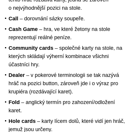
o nejvýhodnější pozici na stole.
Call
– dorovnání sázky soupeře.
Cash Game
– hra, ve které žetony na stole
reprezentují reálné peníze.
Community cards
– společné karty na stole, na
kterých skládají výherní kombinace všichni
účastníci hry.
Dealer
– v pokerové terminologii se tak nazývá
hráč na pozici button, zároveň jde i o výraz pro
krupiéra (rozdávající karet).
Fold
– anglický termín pro zahození/odložení
karet.
Hole cards
– karty lícem dolů, které vidí jen hráč,
jemuž jsou určeny.