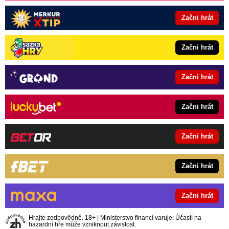
Začni hrát
Začni hrát
Začni hrát
Začni hrát
Začni hrát
Začni hrát
Začni hrát
Hrajte zodpovědně. 18+ | Ministerstvo financí varuje: Účastí na
hazardní hře může vzniknout závislost.