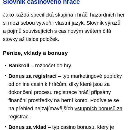
Slovník casinového hráče
Jako každá specifická skupina i hráči hazardních her
si mezi sebou vytvořili vlastní jazyk. Slovník výrazů
a pojmů souvisejících s casinovým světem čítá
stovky až tisíce položek.
Peníze, vklady a bonusy
Bankroll
– rozpočet do hry.
Bonus za registraci
– typ marketingové pobídky
od online casin k hráčům, díky které jsou za
dokončení procesu registrace hráči připsány
finanční prostředky na herní konto. Podívejte se
na přehled nejzajímavějších
vstupních bonusů za
registraci
.
Bonus za vklad
– typ casino bonusu, který je