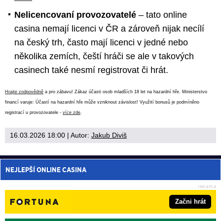
Nelicencovaní provozovatelé
– tato online
casina nemají licenci v ČR a zároveň nijak necílí
na český trh, často mají licenci v jedné nebo
několika zemích, čeští hráči se ale v takových
casinech také nesmí registrovat či hrát.
Hrajte zodpovědně
a pro zábavu! Zákaz účasti osob mladších 18 let na hazardní hře. Ministerstvo
financí varuje: Účastí na hazardní hře může vzniknout závislost! Využití bonusů je podmíněno
registrací u provozovatele -
více zde
.
16.03.2026 18:00
| Autor:
Jakub Diviš
NEJLEPŠÍ ONLINE CASINA
Začni hrát