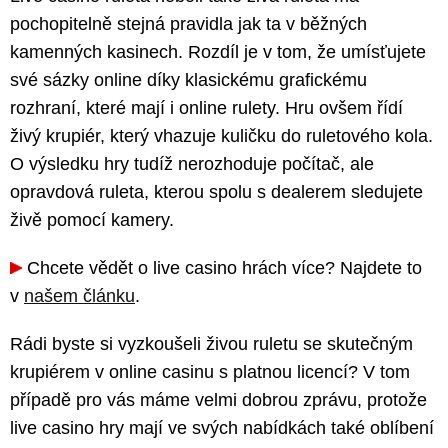
pochopitelně stejná pravidla jak ta v běžných
kamenných kasinech. Rozdíl je v tom, že umísťujete
své sázky online díky klasickému grafickému
rozhraní, které mají i online rulety. Hru ovšem řídí
živý krupiér, který vhazuje kuličku do ruletového kola.
O výsledku hry tudíž nerozhoduje počítač, ale
opravdová ruleta, kterou spolu s dealerem sledujete
živě pomocí kamery.
Chcete vědět o live casino hrách více? Najdete to
v
našem článku
.
Rádi byste si vyzkoušeli živou ruletu se skutečným
krupiérem v online casinu s platnou licencí? V tom
případě pro vás máme velmi dobrou zprávu, protože
live casino hry mají ve svých nabídkách také oblíbení