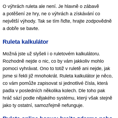
O výhrách ruleta ale není. Je hlavně o zábavě
a potěšení ze hry, ne o výhrách a získávání co
největší výhody. Tak se tím řiďte, hrajte zodpovědně
a dobře se bavte.
Ruleta kalkulátor
Možná jste už slyšeli i o ruletovém kalkulátoru.
Rozhodně nejde o nic, co by vám jakkoliv mohlo
pomoci vyhrávat. Ono to totiž v ruletě ani nejde, jak
jsme si řekli již mnohokrát. Ruleta kalkulátor je něco,
co vám pomůže zapisovat si jednotlivé čísla, která
padla v posledních několika kolech. Dle toho pak
hráč sází podle nějakého systému, který však stejně
jako ty ostatní, samozřejmě nefunguje.