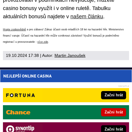
provozovatel v podmínkách nevylučuje, můžete
casino bonusy využít i v online ruletě. Tabulku
aktuálních bonusů najdete v
našem článku
.
Hrajte zodpovědně
a pro zábavu! Zákaz účasti osob mladších 18 let na hazardní hře. Ministerstvo
financí varuje: Účastí na hazardní hře může vzniknout závislost! Využití bonusů je podmíněno
registrací u provozovatele -
více zde
.
19.10.2024 17:38
| Autor:
Martin Janoušek
NEJLEPŠÍ ONLINE CASINA
Začni hrát
Začni hrát
Začni hrát