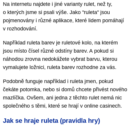
Na internetu najdete i jiné varianty rulet, než ty,
o kterých jsme si psali výše. Jako "ruleta" jsou
pojmenovány i různé aplikace, které lidem pomáhají
v rozhodování.
Například ruleta barev je ruletové kolo, na kterém
jsou místo čísel různé odstíny barev. A pokud si
náhodou zrovna nedokážete vybrat barvu, kterou
vymalujete ložnici, ruleta barev rozhodne za vás.
Podobně funguje například i ruleta jmen, pokud
čekáte potomka, nebo si domů chcete přivést nového
mazlíčka. Ovšem, ani jedna z těchto rulet nemá nic
společného s těmi, které se hrají v online casinech.
Jak se hraje ruleta (pravidla hry)