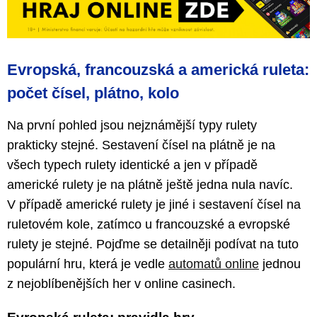
Evropská, francouzská a americká ruleta:
počet čísel, plátno, kolo
Na první pohled jsou nejznámější typy rulety
prakticky stejné. Sestavení čísel na plátně je na
všech typech rulety identické a jen v případě
americké rulety je na plátně ještě jedna nula navíc.
V případě americké rulety je jiné i sestavení čísel na
ruletovém kole, zatímco u francouzské a evropské
rulety je stejné. Pojďme se detailněji podívat na tuto
populární hru, která je vedle
automatů online
jednou
z nejoblíbenějších her v online casinech.