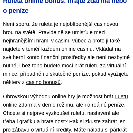
Ruleta online bonus: hrajte zdarma nebo
o peníze
Není sporu, že ruleta je nejoblíbenější casinovou
hrou na světě. Pravidelně se umisťuje mezi
nejhranějšími hrami v casinu vůbec a proto ji také
najdete v téměř každém online casinu. Vkládat na
své herní konto finanční prostředky ale není nezbytně
nutné, i bez toho budete moci hrát ruletu za virtuální
mince, případně i o skutečné peníze, pokud využijete
některý z
casino bonusů
.
Obrovskou výhodou online hry je možnost hrát
ruletu
online zdarma
v demo režimu, ale i o reálné peníze.
Chcete si nejprve vyzkoušet ruletu, nastavení ale
třeba i grafiku a hratelnost? Pak si zkuste zahrát jen
pro zábavu o virtuální kredity. Máte náladu si párkrát