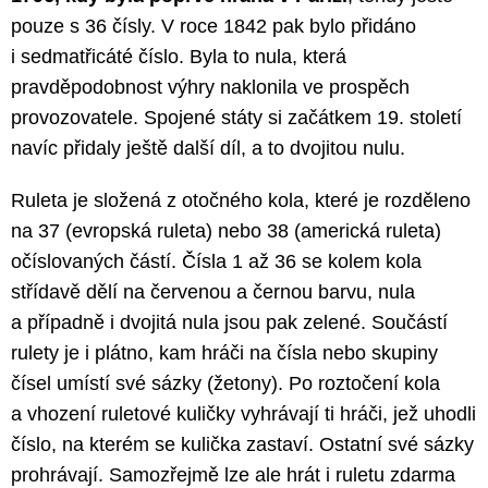
pouze s 36 čísly. V roce 1842 pak bylo přidáno
i sedmatřicáté číslo. Byla to nula, která
pravděpodobnost výhry naklonila ve prospěch
provozovatele. Spojené státy si začátkem 19. století
navíc přidaly ještě další díl, a to dvojitou nulu.
Ruleta je složená z otočného kola, které je rozděleno
na 37 (evropská ruleta) nebo 38 (americká ruleta)
očíslovaných částí. Čísla 1 až 36 se kolem kola
střídavě dělí na červenou a černou barvu, nula
a případně i dvojitá nula jsou pak zelené. Součástí
rulety je i plátno, kam hráči na čísla nebo skupiny
čísel umístí své sázky (žetony). Po roztočení kola
a vhození ruletové kuličky vyhrávají ti hráči, jež uhodli
číslo, na kterém se kulička zastaví. Ostatní své sázky
prohrávají. Samozřejmě lze ale hrát i ruletu zdarma