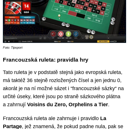
Foto: Tipsport
Francouzská ruleta: pravidla hry
Tato ruleta je v podstatě stejná jako evropská ruleta,
má taktéž 36 stejně rozložených čísel a jen jednu 0,
akorát je na ní možné sázet i “francouzské sázky“ na
určité úseky, které jsou po straně sázkového plátna
a zahrnují
Voisins du Zero, Orphelins a Tier
.
Francouzská ruleta ale zahrnuje i pravidlo
La
Partage
, jež znamená, že pokud padne nula, pak se