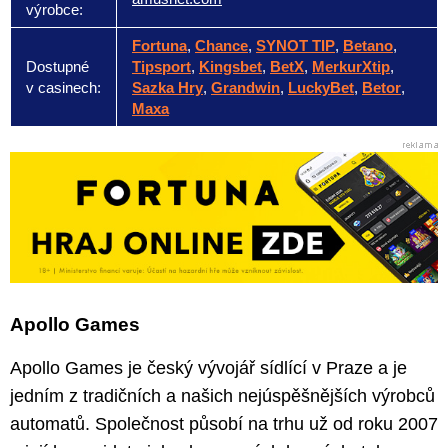
výrobce:
Fortuna
,
Chance
,
SYNOT TIP
,
Betano
,
Dostupné
Tipsport
,
Kingsbet
,
BetX
,
MerkurXtip
,
v casinech:
Sazka Hry
,
Grandwin
,
LuckyBet
,
Betor
,
Maxa
Apollo Games
Apollo Games je český vývojář sídlící v Praze a je
jedním z tradičních a našich nejúspěšnějších výrobců
automatů. Společnost působí na trhu už od roku 2007