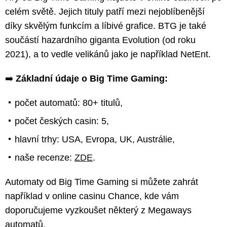
celém světě. Jejich tituly patří mezi nejoblíbenější
díky skvělým funkcím a líbivé grafice. BTG je také
součástí hazardního giganta Evolution (od roku
2021), a to vedle velikánů jako je například NetEnt.
➡️
Základní údaje o Big Time Gaming:
počet automatů: 80+ titulů,
počet českých casin: 5,
hlavní trhy: USA, Evropa, UK, Austrálie,
naše recenze:
ZDE
.
Automaty od Big Time Gaming si můžete zahrát
například v online casinu Chance, kde vám
doporučujeme vyzkoušet některý z Megaways
automatů.