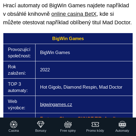
Hrací automaty od BigWin Games najdete například
v obsáhlé knihovně
online casina BetX
, kde si
můžete otestovat například oblíbený titul Mad Doctor.
BigWin Games
Provozující
BigWin Games
společnost:
Rok
2022
založení:
TOP 3
Hot Gigolo, Diamond Respin, Mad Doctor
automaty:
Web
bigwingames.cz
výrobce:
Fortuna
,
Chance
,
SYNOT TIP
,
Apollo
Dostupné
Games
,
Tipsport
,
Kingsbet
,
Forbes
,
BetX
,
v casinech:
MerkurXtip
,
Sazka Hry
,
LuckyBet
,
Maxa
Casina
Bonusy
Free spiny
Promo kódy
Automaty