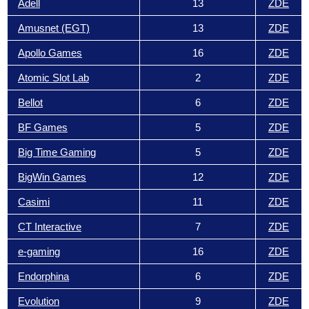
Adell
13
ZDE
Amusnet (EGT)
13
ZDE
Apollo Games
16
ZDE
Atomic Slot Lab
2
ZDE
Bellot
6
ZDE
BF Games
5
ZDE
Big Time Gaming
5
ZDE
BigWin Games
12
ZDE
Casimi
11
ZDE
CT Interactive
7
ZDE
e-gaming
16
ZDE
Endorphina
6
ZDE
Evolution
9
ZDE