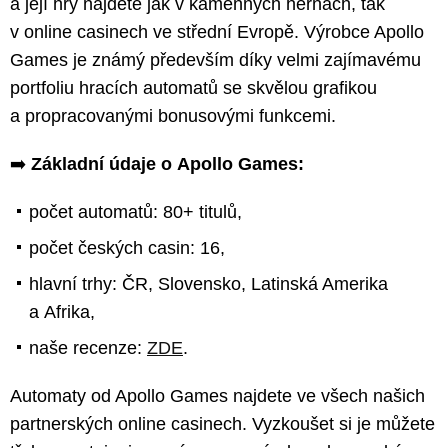
a její hry najdete jak v kamenných hernách, tak
v online casinech ve střední Evropě. Výrobce Apollo
Games je známý především díky velmi zajímavému
portfoliu hracích automatů se skvělou grafikou
a propracovanými bonusovými funkcemi.
➡️
Základní údaje o Apollo Games:
počet automatů: 80+ titulů,
počet českých casin: 16,
hlavní trhy: ČR, Slovensko, Latinská Amerika
a Afrika,
naše recenze:
ZDE
.
Automaty od Apollo Games najdete ve všech našich
partnerských online casinech. Vyzkoušet si je můžete