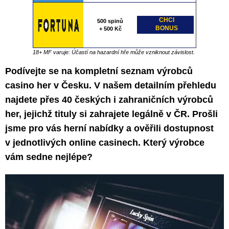
CHCI
500 spinů
BONUS
+ 500 Kč
18+ MF varuje: Účastí na hazardní hře může vzniknout závislost.
Podívejte se na kompletní seznam výrobců
casino her v Česku. V našem detailním přehledu
najdete přes 40 českých i zahraničních výrobců
her, jejichž tituly si zahrajete legálně v ČR. Prošli
jsme pro vás herní nabídky a ověřili dostupnost
v jednotlivých online casinech. Který výrobce
vám sedne nejlépe?