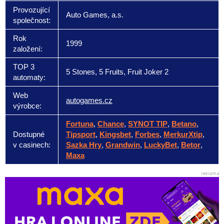
Provozující
Auto Games, a.s.
společnost:
Rok
1999
založení:
TOP 3
5 Stones, 5 Fruits, Fruit Joker 2
automaty:
Web
autogames.cz
výrobce:
Fortuna
,
Chance
,
SYNOT TIP
,
Betano
,
Dostupné
Tipsport
,
Kingsbet
,
Forbes
,
MerkurXtip
,
v casinech:
Sazka Hry
,
Grandwin
,
LuckyBet
,
Betor
,
Maxa