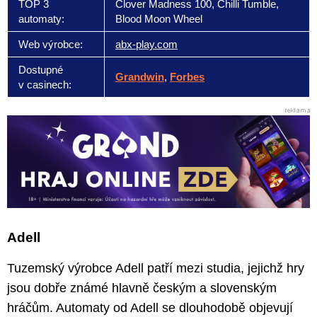
TOP 3
Clover Madness 100, Chilli Tumble,
automaty:
Blood Moon Wheel
Web výrobce:
abx-play.com
Dostupné
Grandwin
,
Forbes
v casinech:
Adell
Tuzemský výrobce Adell patří mezi studia, jejichž hry
jsou dobře známé hlavně českým a slovenským
hráčům. Automaty od Adell se dlouhodobě objevují