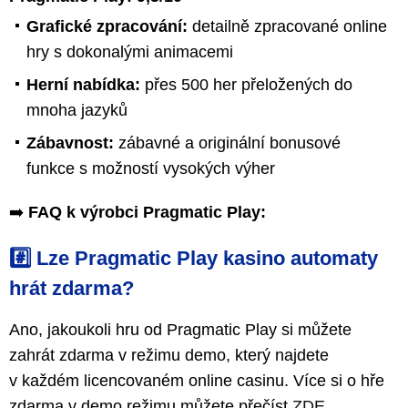
Grafické zpracování:
detailně zpracované online
hry s dokonalými animacemi
Herní nabídka:
přes 500 her přeložených do
mnoha jazyků
Zábavnost:
zábavné a originální bonusové
funkce s možností vysokých výher
➡️
FAQ k výrobci Pragmatic Play:
#️⃣ Lze Pragmatic Play kasino automaty
hrát zdarma?
Ano, jakoukoli hru od Pragmatic Play si můžete
zahrát zdarma v režimu demo, který najdete
v každém licencovaném online casinu. Více si o hře
zdarma v demo režimu můžete přečíst
ZDE
.