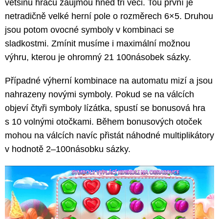
většinu hráčů zaujmou hned tři věci. Tou první je
netradičně velké herní pole o rozměrech 6×5. Druhou
jsou potom ovocné symboly v kombinaci se
sladkostmi. Zmínit musíme i maximální možnou
výhru, kterou je ohromný 21 100násobek sázky.
Případné výherní kombinace na automatu mizí a jsou
nahrazeny novými symboly. Pokud se na válcích
objeví čtyři symboly lízátka, spustí se bonusová hra
s 10 volnými otočkami. Během bonusových otoček
mohou na válcích navíc přistát náhodné multiplikátory
v hodnotě 2–100násobku sázky.