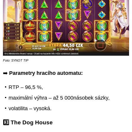
Foto: SYNOT TIP
➡️
Parametry hracího automatu:
RTP – 96,5 %,
maximální výhra – až 5 000násobek sázky,
volatilita – vysoká.
3️⃣ The Dog House