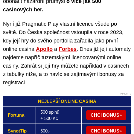
obohatit hazardní průmysl
o více jak 500
casinových her.
Nyní již Pragmatic Play vlastní licence všude po
světě. Do Česka společnost vstoupila v roce 2023,
kdy její hry do svého portfolia zařadila jako první
online casina
Apollo
a
Forbes
. Dnes již její automaty
najdeme napříč tuzemskými licencovanými online
casiny. Zahrát si její hry můžete například v casinech
z tabulky níže, a to navíc se zajímavými bonusy za
registraci.
NEJLEPŠÍ ONLINE CASINA
500 spinů
Fortuna
CHCI BONUS
+ 500 Kč
SynotTip
500,-
CHCI BONUS