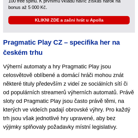
100 free spinů. K prvnímu vkladu navíc získáš nárok na
bonus až 5 000 Kč.
KLIKNI ZDE a začni hrát u Apolla
Pragmatic Play CZ – specifika her na
českém trhu
Výherní automaty a hry Pragmatic Play jsou
celosvětově oblíbené a domácí hráči mohou znát
některé tituly především z videí ze sociálních sítí či
od populárních streamerů výherních automatů. Právě
sloty od Pragmatic Play jsou často právě těmi, na
kterých ve videích padají obrovské výhry. Pro každý
trh jsou však jednotlivé hry upravené, aby bez
výjimky splňovaly požadavky místní legislativy.