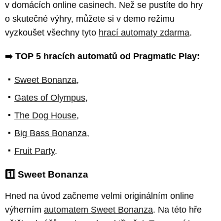
v domácích online casinech. Než se pustíte do hry
o skutečné výhry, můžete si v demo režimu
vyzkoušet všechny tyto
hrací automaty zdarma
.
➡️
TOP 5 hracích automatů od Pragmatic Play:
Sweet Bonanza
,
Gates of Olympus
,
The Dog House
,
Big Bass Bonanza
,
Fruit Party
.
1️⃣ Sweet Bonanza
Hned na úvod začneme velmi originálním online
výherním
automatem Sweet Bonanza
. Na této hře