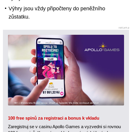
Výhry jsou vždy připočteny do peněžního
zůstatku.
100 free spinů za registraci a bonus k vkladu
Zaregistruj se v casinu Apollo Games a vyzvedni si rovnou