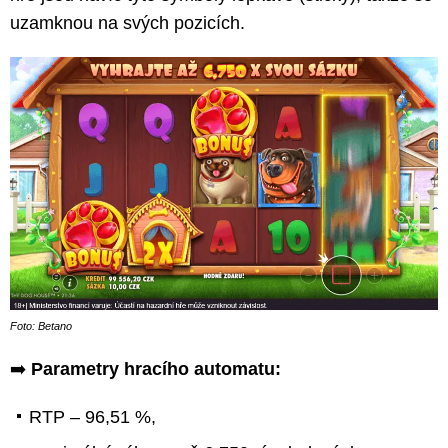
uzamknou na svých pozicích.
Foto: Betano
➡️
Parametry hracího automatu:
RTP – 96,51 %,