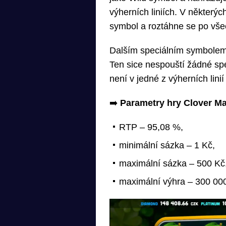
výherních liniích. V některýc
symbol a roztáhne se po vše
Dalším speciálním symbolem j
Ten sice nespouští žádné spec
není v jedné z výherních lini
➡️
Parametry hry Clover Ma
RTP – 95,08 %,
minimální sázka – 1 Kč,
maximální sázka – 500 Kč
maximální výhra – 300 00