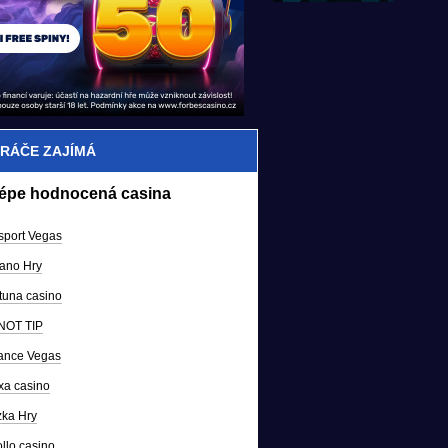
RÁČE ZAJÍMÁ
lépe hodnocená casina
sport Vegas
ano Hry
tuna casino
NOT TIP
ance Vegas
a casino
ka Hry
llo casino