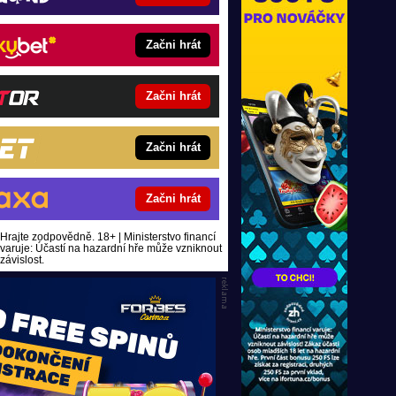
Začni hrát
Začni hrát
Začni hrát
Začni hrát
Hrajte zodpovědně. 18+ | Ministerstvo financí
varuje: Účastí na hazardní hře může vzniknout
závislost.