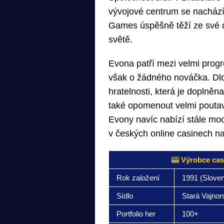
vývojové centrum se nacház
Games úspěšně těží ze své d
světě.
Evona patří mezi velmi progre
však o žádného nováčka. Dlou
hratelnosti, která je dopln
také opomenout velmi pouta
Evony navíc nabízí stále mod
v českých online casinech na
🎰
Výrobce cas
Rok založení
1991 (Slove
Sídlo
Stará Vajnor
Portfolio her
100+