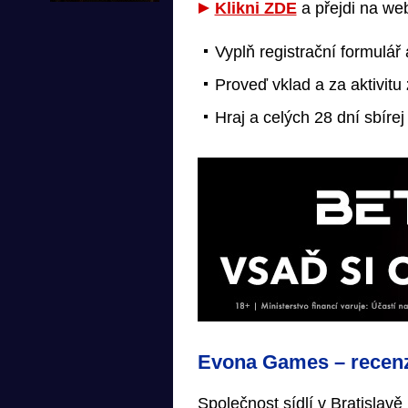
Klikni ZDE
a přejdi na we
Vyplň registrační formulář 
Proveď vklad a za aktivitu
Hraj a celých 28 dní sbírej
Evona Games – recen
Společnost sídlí v Bratislav