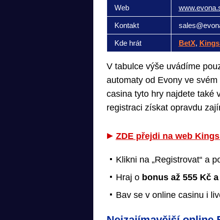
Web
www.evona.
Kontakt
sales@evon
Kde hrát
BetX
,
Kings
V tabulce výše uvádíme pouze
automaty od Evony ve svém h
casina tyto hry najdete také 
registraci získat opravdu za
ZDE přejdi na web Kings
Klikni na „Registrovat“ a po
Hraj o
bonus až 555 Kč a 
Bav se v online casinu i li
Nejzajímavější online