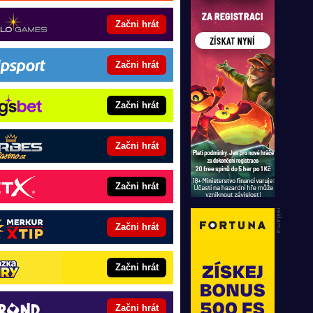
Začni hrát
Začni hrát
Začni hrát
Začni hrát
Začni hrát
Začni hrát
Začni hrát
Začni hrát