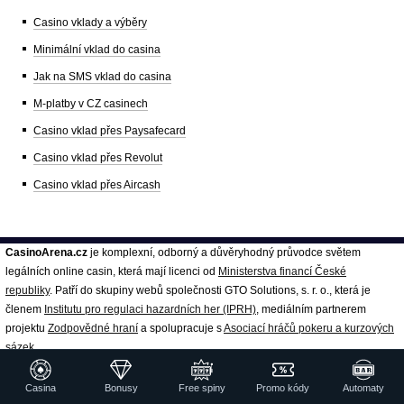
Casino vklady a výběry
Minimální vklad do casina
Jak na SMS vklad do casina
M-platby v CZ casinech
Casino vklad přes Paysafecard
Casino vklad přes Revolut
Casino vklad přes Aircash
CasinoArena.cz
je komplexní, odborný a důvěryhodný průvodce světem
legálních online casin, která mají licenci od
Ministerstva financí České
republiky
. Patří do skupiny webů společnosti GTO Solutions, s. r. o., která je
členem
Institutu pro regulaci hazardních her (IPRH)
, mediálním partnerem
projektu
Zodpovědné hraní
a spolupracuje s
Asociací hráčů pokeru a kurzových
sázek
.
Hrajte zodpovědně
a pro zábavu! Zákaz účasti osob mladších 18 let na hazardní
Casina
Bonusy
Free spiny
Promo kódy
Automaty
hře. Ministerstvo financí varuje: Účastí na hazardní hře může vzniknout závislost!