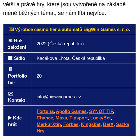
větší a právě hry, které jsou vytvořené na základě
méně běžných témat, se nám líbí nejvíce.
🎰
Výrobce casino her a automatů BigWin Games s. r. o.
📅 Rok
2022 (Česká republika)
založení
🏢 Sídlo
Kacákova Lhota, Česká republika
🧾
Portfolio
20
her
✉️
info@bigwingames.cz
Kontakt
Fortuna
,
Apollo Games
,
SYNOT TIP
,
▶️ Kde
Chance
,
Maxa
,
Tipsport
,
LuckyBet
,
hrát
MerkurXtip
,
Forbes
,
Kingsbet
,
BetX
,
Sazka
Hry