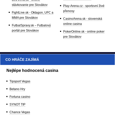
stávkovanie pre Slovákov
Play-Arena.cz - sportovní živé
přenosy
FightLive.sk - Oktagon, UFC a
MMA pre Slovákov
CasinoArena.sk - slovenská
online casina
FutbalSpravy.sk – Futbalový
portál pre Slovákov
PokerOnline.sk - online poker
pre Slovákov
CO HRÁČE ZAJÍMÁ
Nejlépe hodnocená casina
Tipsport Vegas
Betano Hry
Fortuna casino
SYNOT TIP
Chance Vegas