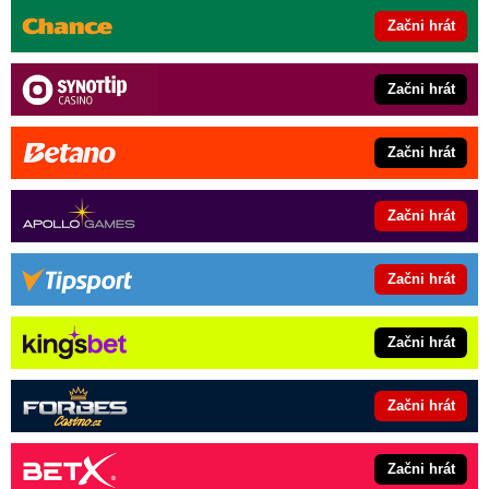
Začni hrát
Začni hrát
Začni hrát
Začni hrát
Začni hrát
Začni hrát
Začni hrát
Začni hrát