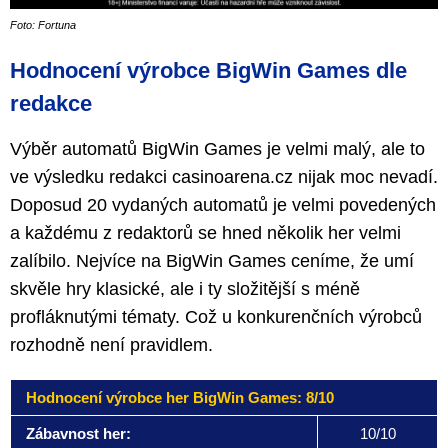
Foto: Fortuna
Hodnocení výrobce BigWin Games dle
redakce
Výběr automatů BigWin Games je velmi malý, ale to
ve výsledku redakci casinoarena.cz nijak moc nevadí.
Doposud 20 vydaných automatů je velmi povedených
a každému z redaktorů se hned několik her velmi
zalíbilo. Nejvíce na BigWin Games ceníme, že umí
skvěle hry klasické, ale i ty složitější s méně
profláknutými tématy. Což u konkurenčních výrobců
rozhodně není pravidlem.
Hodnocení výrobce her BigWin Games: 8/10
Zábavnost her:
10/10