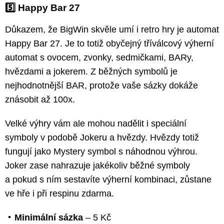
5️⃣ Happy Bar 27
Důkazem, že BigWin skvěle umí i retro hry je automat
Happy Bar 27. Je to totiž obyčejný tříválcový výherní
automat s ovocem, zvonky, sedmičkami, BARy,
hvězdami a jokerem. Z běžných symbolů je
nejhodnotnější BAR, protože vaše sázky dokáže
znásobit až 100x.
Velké výhry vám ale mohou nadělit i speciální
symboly v podobě Jokeru a hvězdy. Hvězdy totiž
fungují jako Mystery symbol s náhodnou výhrou.
Joker zase nahrazuje jakékoliv běžné symboly
a pokud s ním sestavíte výherní kombinaci, zůstane
ve hře i při respinu zdarma.
Minimální sázka
– 5 Kč