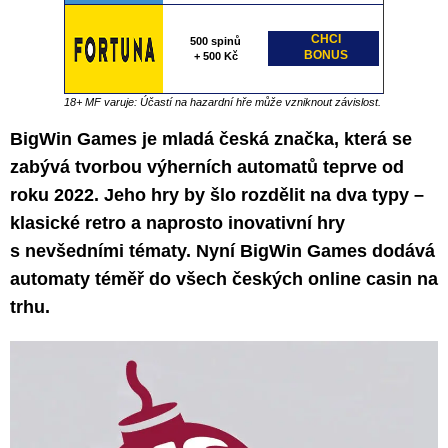
CHCI
500 spinů
BONUS
+ 500 Kč
18+ MF varuje: Účastí na hazardní hře může vzniknout závislost.
BigWin Games je mladá česká značka, která se
zabývá tvorbou výherních automatů teprve od
roku 2022. Jeho hry by šlo rozdělit na dva typy –
klasické retro a naprosto inovativní hry
s nevšedními tématy. Nyní BigWin Games dodává
automaty téměř do všech českých online casin na
trhu.