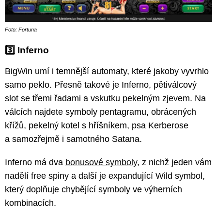
Foto: Fortuna
3️⃣ Inferno
BigWin umí i temnější automaty, které jakoby vyvrhlo
samo peklo. Přesně takové je Inferno, pětiválcový
slot se třemi řadami a vskutku pekelným zjevem. Na
válcích najdete symboly pentagramu, obrácených
křížů, pekelný kotel s hříšníkem, psa Kerberose
a samozřejmě i samotného Satana.
Inferno má dva
bonusové symboly
, z nichž jeden vám
nadělí free spiny a další je expandující Wild symbol,
který doplňuje chybějící symboly ve výherních
kombinacích.