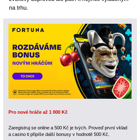
na trhu.
Pro nové hráče až 1 000 Kč
Zaregistruj se online a 500 Kč je tvých. Proveď první vklad
a casino ti připíše další bonusy v hodnotě 500 Kč.