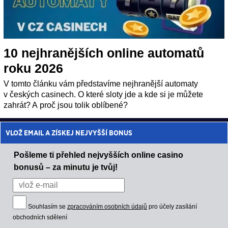
10 nejhranějších online automatů
roku 2026
V tomto článku vám představíme nejhranější automaty
v českých casinech. O které sloty jde a kde si je můžete
zahrát? A proč jsou tolik oblíbené?
VLOŽ EMAIL A ZÍSKEJ NEJVYŠŠÍ BONUS
Pošleme ti přehled nejvyšších online casino
bonusů – za minutu je tvůj!
Souhlasím se
zpracováním osobních údajů
pro účely zasílání
obchodních sdělení