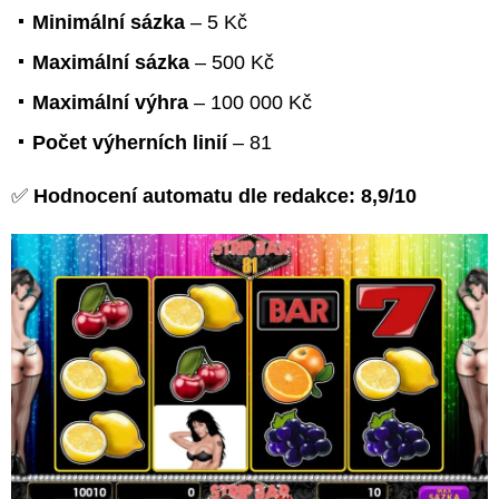
Minimální sázka
– 5 Kč
Maximální sázka
– 500 Kč
Maximální výhra
– 100 000 Kč
Počet výherních linií
– 81
✅
Hodnocení automatu dle redakce: 8,9/10