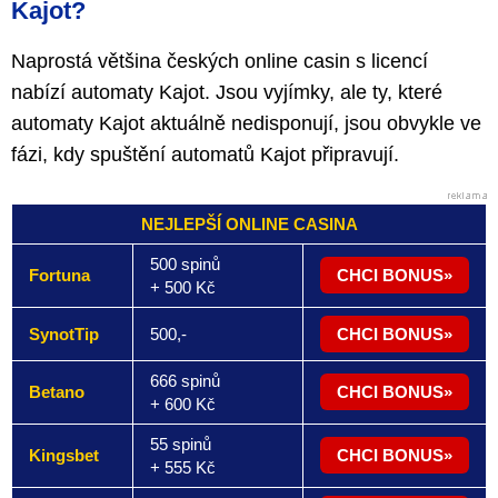
Kajot?
Naprostá většina českých online casin s licencí
nabízí automaty Kajot. Jsou vyjímky, ale ty, které
automaty Kajot aktuálně nedisponují, jsou obvykle ve
fázi, kdy spuštění automatů Kajot připravují.
NEJLEPŠÍ ONLINE CASINA
500 spinů
Fortuna
CHCI BONUS
+ 500 Kč
SynotTip
500,-
CHCI BONUS
666 spinů
Betano
CHCI BONUS
+ 600 Kč
55 spinů
Kingsbet
CHCI BONUS
+ 555 Kč