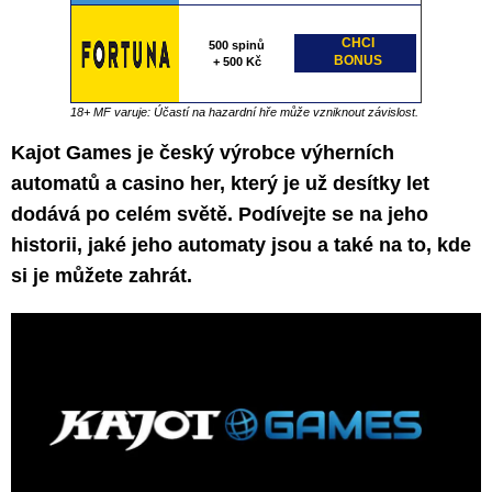
CHCI
500 spinů
BONUS
+ 500 Kč
18+ MF varuje: Účastí na hazardní hře může vzniknout závislost.
Kajot Games je český výrobce výherních
automatů a casino her, který je už desítky let
dodává po celém světě. Podívejte se na jeho
historii, jaké jeho automaty jsou a také na to, kde
si je můžete zahrát.