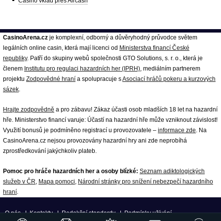
Casino vklad přes Aircash
CasinoArena.cz
je komplexní, odborný a důvěryhodný průvodce světem
legálních online casin, která mají licenci od
Ministerstva financí České
republiky
. Patří do skupiny webů společnosti GTO Solutions, s. r. o., která je
členem
Institutu pro regulaci hazardních her (IPRH)
, mediálním partnerem
projektu
Zodpovědné hraní
a spolupracuje s
Asociací hráčů pokeru a kurzových
sázek
.
Hrajte zodpovědně
a pro zábavu! Zákaz účasti osob mladších 18 let na hazardní
hře. Ministerstvo financí varuje: Účastí na hazardní hře může vzniknout závislost!
Využití bonusů je podmíněno registrací u provozovatele –
informace zde
. Na
CasinoArena.cz nejsou provozovány hazardní hry ani zde neprobíhá
zprostředkování jakýchkoliv plateb.
Pomoc pro hráče hazardních her a osoby blízké:
Seznam adiktologických
služeb v ČR
,
Mapa pomoci
,
Národní stránky pro snížení nebezpečí hazardního
hraní
.
O nás
|
Kontakty
|
Redakční standardy
|
Podmínky užívání