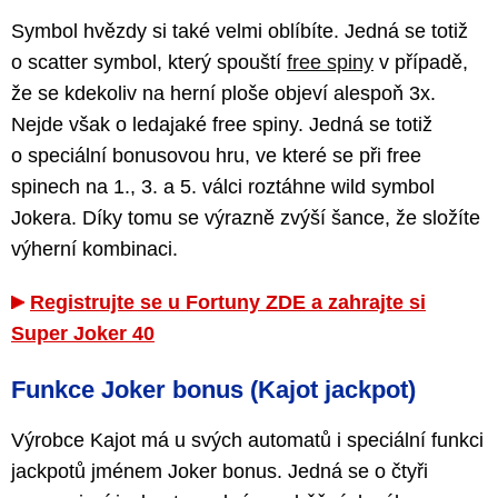
Symbol hvězdy si také velmi oblíbíte. Jedná se totiž
o scatter symbol, který spouští
free spiny
v případě,
že se kdekoliv na herní ploše objeví alespoň 3x.
Nejde však o ledajaké free spiny. Jedná se totiž
o speciální bonusovou hru, ve které se při free
spinech na 1., 3. a 5. válci roztáhne wild symbol
Jokera. Díky tomu se výrazně zvýší šance, že složíte
výherní kombinaci.
Registrujte se u Fortuny ZDE a zahrajte si
Super Joker 40
Funkce Joker bonus (Kajot jackpot)
Výrobce Kajot má u svých automatů i speciální funkci
jackpotů jménem Joker bonus. Jedná se o čtyři