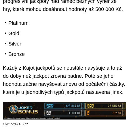
progresivní jackpoty nad rámec běžných výher ze
hry, které mohou dosáhnout hodnoty až 500 000 Kč.
Platinum
Gold
Silver
Bronze
Každý z Kajot jackpotů se neustále navyšuje a to až
do doby než jackpot zrovna padne. Poté se jeho
hodnota začne navyšovat znovu od počáteční částky,
která je u jednotlivých typů jackpotů nastavena jinak.
Foto: SYNOT TIP