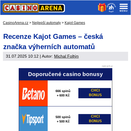
CasinoArena.cz
>
Nejlepší automaty
>
Kajot Games
Recenze Kajot Games – česká
značka výherních automatů
31.07.2025 10:12
| Autor:
Michal Foltýn
Doporučené casino bonusy
CHCI
666 spinů
BONUS
+ 600 Kč
CHCI
500 spinů
BONUS
+ 500 Kč