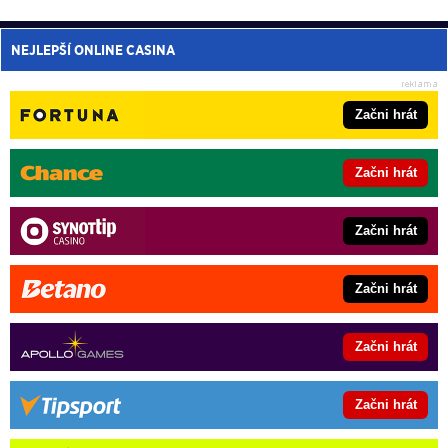
NEJLEPŠÍ ONLINE CASINA
Začni hrát
Začni hrát
Začni hrát
Začni hrát
Začni hrát
Začni hrát