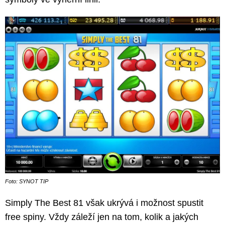
Foto: SYNOT TIP
Simply The Best 81 však ukrývá i možnost spustit
free spiny. Vždy záleží jen na tom, kolik a jakých