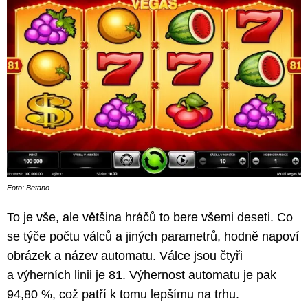
Foto: Betano
To je vše, ale většina hráčů to bere všemi deseti. Co
se týče počtu válců a jiných parametrů, hodně napoví
obrázek a název automatu. Válce jsou čtyři
a výherních linii je 81. Výhernost automatu je pak
94,80 %, což patří k tomu lepšímu na trhu.