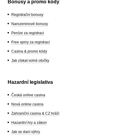
Bonusy a promo kódy
Registrační bonusy
Narozeninové bonusy
Peníze za registraci
Free spiny za registraci
Casina & promo kódy
Jak získat volné otočky
Hazardní legislativa
Česká online casina
Nová online casina
Zahraniční casina & CZ hráči
Hazardní hry a zákon
Jak se daní výhry