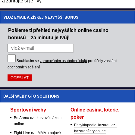
a zahrajte si je i vy.
VLOŽ EMAIL A ZÍSKEJ NEJVYŠŠÍ BONUS
Pošleme ti přehled nejvyšších online casino
bonusů – za minutu je tvůj!
Souhlasím se
zpracováním osobních údajů
pro účely zasílání
obchodních sdělení
DALŠÍ WEBY GTO SOLUTIONS
Sportovní weby
Online casina, loterie,
poker
BetArena.cz - kurzové sázení
online
EncyklopedieHazardu.cz -
hazardní hry online
Fight-Live.cz - MMA a bojové