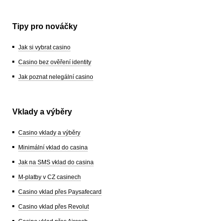
Tipy pro nováčky
Jak si vybrat casino
Casino bez ověření identity
Jak poznat nelegální casino
Vklady a výběry
Casino vklady a výběry
Minimální vklad do casina
Jak na SMS vklad do casina
M-platby v CZ casinech
Casino vklad přes Paysafecard
Casino vklad přes Revolut