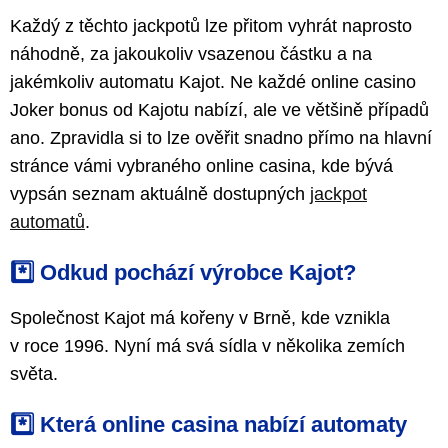
Každý z těchto jackpotů lze přitom vyhrát naprosto
náhodně, za jakoukoliv vsazenou částku a na
jakémkoliv automatu Kajot. Ne každé online casino
Joker bonus od Kajotu nabízí, ale ve většině případů
ano. Zpravidla si to lze ověřit snadno přímo na hlavní
stránce vámi vybraného online casina, kde bývá
vypsán seznam aktuálně dostupných
jackpot
automatů
.
*️⃣ Odkud pochází výrobce Kajot?
Společnost Kajot má kořeny v Brně, kde vznikla
v roce 1996. Nyní má svá sídla v několika zemích
světa.
*️⃣ Která online casina nabízí automaty