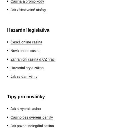
Casina & promo kódy
Jak získat volné otočky
Hazardní legislativa
Česká online casina
Nová online casina
Zahraniční casina & CZ hráči
Hazardní hry a zákon
Jak se daní výhry
Tipy pro nováčky
Jak si vybrat casino
Casino bez ověření identity
Jak poznat nelegální casino