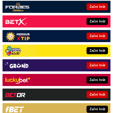
Začni hrát
Začni hrát
Začni hrát
Začni hrát
Začni hrát
Začni hrát
Začni hrát
Začni hrát