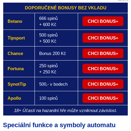
DOPORUČENÉ BONUSY BEZ VKLADU
666 spinů
Betano
CHCI BONUS
+ 600 Kč
500 spinů
Tipsport
CHCI BONUS
+ 500 Kč
Chance
Bonus 200 Kč
CHCI BONUS
250 spinů
Fortuna
CHCI BONUS
+ 250 Kč
SynotTip
500,- v bodech
CHCI BONUS
Apollo
100 spinů
CHCI BONUS
18+ Účastí na hazardní hře může vzniknout závislost.
Speciální funkce a symboly automatu