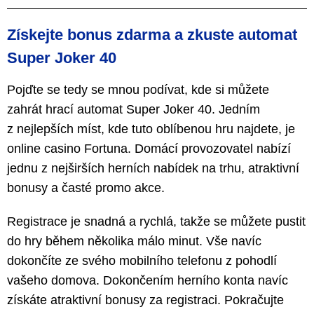
Získejte bonus zdarma a zkuste automat
Super Joker 40
Pojďte se tedy se mnou podívat, kde si můžete
zahrát hrací automat Super Joker 40. Jedním
z nejlepších míst, kde tuto oblíbenou hru najdete, je
online casino Fortuna. Domácí provozovatel nabízí
jednu z nejširších herních nabídek na trhu, atraktivní
bonusy a časté promo akce.
Registrace je snadná a rychlá, takže se můžete pustit
do hry během několika málo minut. Vše navíc
dokončíte ze svého mobilního telefonu z pohodlí
vašeho domova. Dokončením herního konta navíc
získáte atraktivní bonusy za registraci. Pokračujte