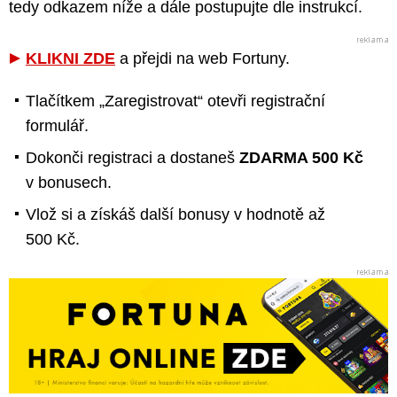
tedy odkazem níže a dále postupujte dle instrukcí.
KLIKNI ZDE
a přejdi na web Fortuny.
Tlačítkem „Zaregistrovat“ otevři registrační
formulář.
Dokonči registraci a dostaneš
ZDARMA 500 Kč
v bonusech.
Vlož si a získáš další bonusy v hodnotě až
500 Kč.