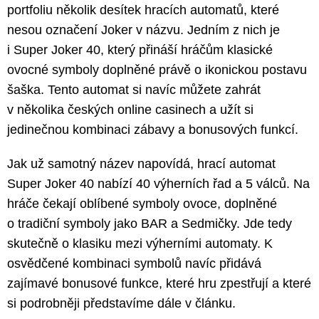
portfoliu několik desítek hracích automatů, které
nesou označení Joker v názvu. Jedním z nich je
i Super Joker 40, který přináší hráčům klasické
ovocné symboly doplněné právě o ikonickou postavu
šaška. Tento automat si navíc můžete zahrát
v několika českých online casinech a užít si
jedinečnou kombinaci zábavy a bonusových funkcí.
Jak už samotný název napovídá, hrací automat
Super Joker 40 nabízí 40 výherních řad a 5 válců. Na
hráče čekají oblíbené symboly ovoce, doplněné
o tradiční symboly jako BAR a Sedmičky. Jde tedy
skutečně o klasiku mezi výherními automaty. K
osvědčené kombinaci symbolů navíc přidává
zajímavé bonusové funkce, které hru zpestřují a které
si podrobněji představíme dále v článku.