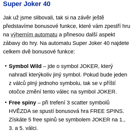
Super Joker 40
Jak už jsme slibovali, tak si na závěr ještě
představíme bonusové funkce, které vám zpestří hru
na
výherním automatu
a přinesou další aspekt
zábavy do hry. Na automatu Super Joker 40 najdete
celkem dvě bonusové funkce:
Symbol Wild
– jde o symbol JOKER, který
nahradí kterýkoliv jiný symbol. Pokud bude jeden
z válců plný jednoho symbolu, tak se v příští
otočce změní tento válec na symbol JOKER.
Free spiny
– při trefení 3 scatter symbolů
HVĚZDA se spustí bonusová hra FREE SPINS.
Získáte 5 free spinů se symbolem JOKER na 1.,
3. a 5. válci.