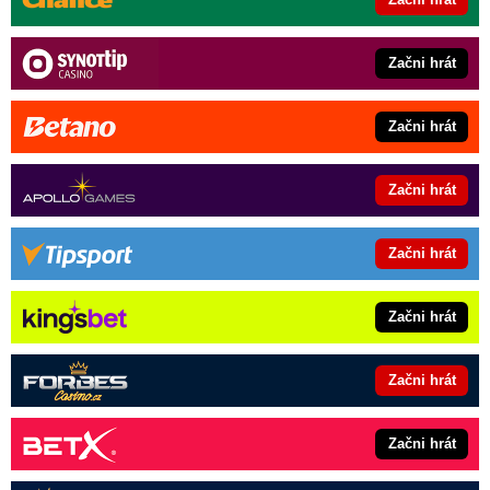
Začni hrát
Začni hrát
Začni hrát
Začni hrát
Začni hrát
Začni hrát
Začni hrát