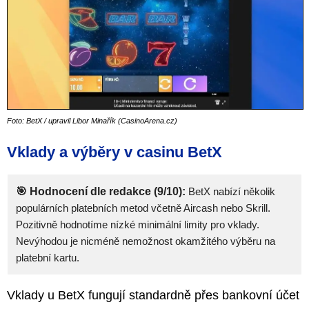
Foto: BetX / upravil Libor Minařík (CasinoArena.cz)
Vklady a výběry v casinu BetX
🎯 Hodnocení dle redakce (9/10):
BetX nabízí několik
populárních platebních metod včetně Aircash nebo Skrill.
Pozitivně hodnotíme nízké minimální limity pro vklady.
Nevýhodou je nicméně nemožnost okamžitého výběru na
platební kartu.
Vklady u BetX fungují standardně přes bankovní účet