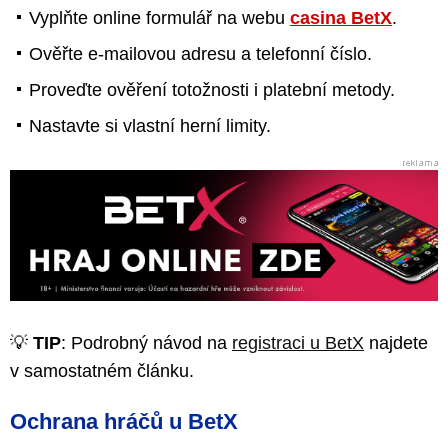
Vyplňte online formulář na webu
casina BetX
.
Ověřte e-mailovou adresu a telefonní číslo.
Proveďte ověření totožnosti i platební metody.
Nastavte si vlastní herní limity.
💡
TIP
: Podrobný návod na
registraci u BetX
najdete
v samostatném článku.
Ochrana hráčů u BetX