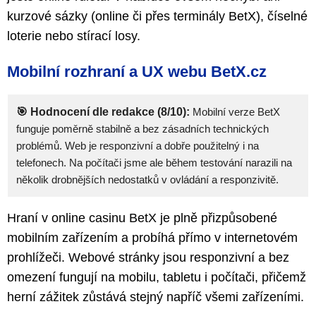
kurzové sázky (online či přes terminály BetX), číselné
loterie nebo stírací losy.
Mobilní rozhraní a UX webu BetX.cz
🎯 Hodnocení dle redakce (8/10):
Mobilní verze BetX
funguje poměrně stabilně a bez zásadních technických
problémů. Web je responzivní a dobře použitelný i na
telefonech. Na počítači jsme ale během testování narazili na
několik drobnějších nedostatků v ovládání a responzivitě.
Hraní v online casinu BetX je plně přizpůsobené
mobilním zařízením a probíhá přímo v internetovém
prohlížeči. Webové stránky jsou responzivní a bez
omezení fungují na mobilu, tabletu i počítači, přičemž
herní zážitek zůstává stejný napříč všemi zařízeními.