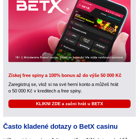
Získej free spiny a 100% bonus až do výše 50 000 Kč
Zaregistruj se, vlož si na své herní konto a můžeš hrát
o 50 000 Kč v kreditech a free spiny.
KLIKNI ZDE a začni hrát u BETX
Často kladené dotazy o BetX casinu