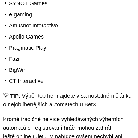
SYNOT Games
e-gaming
Amusnet Interactive
Apollo Games
Pragmatic Play
Fazi
BigWin
CT Interactive
💡
TIP
: Výběr top her najdete v samostatném článku
o
nejoblíbenějších automatech u BetX
.
Kromě tradičně nejvíce vyhledávaných výherních
automatů si registrovaní hráči mohou zahrát
ještě online ruletu. V nabídce ovšem nechybí ani