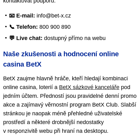
kontaktovat podporu.
📧 E-mail:
info@bet-x.cz
📞 Telefon:
800 900 890
💬 Live chat:
dostupný přímo na webu
Naše zkušenosti a hodnocení online
casina BetX
BetX zaujme hlavně hráče, kteří hledají kombinaci
online casina, loterií a
BetX sázkové kanceláře
pod
jedním účtem. Předností jsou pravidelné denní promo
akce a zajímavý věrnostní program BetX Club. Slabší
stránkou je naopak méně přehledné uživatelské
prostředí a některé drobnější nedostatky
v responzivitě webu při hraní na desktopu.