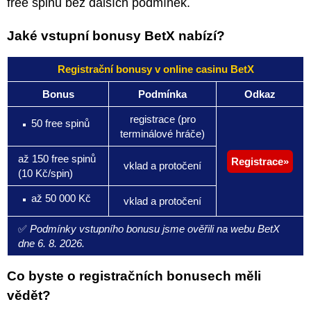
free spinů bez dalších podmínek.
Jaké vstupní bonusy BetX nabízí?
Registrační bonusy v online casinu BetX
Bonus
Podmínka
Odkaz
registrace (pro
50 free spinů
terminálové hráče)
až 150 free spinů
Registrace
vklad a protočení
(10 Kč/spin)
až 50 000 Kč
vklad a protočení
✅
Podmínky vstupního bonusu jsme ověřili na webu BetX
dne 6. 8. 2026.
Co byste o registračních bonusech měli
vědět?