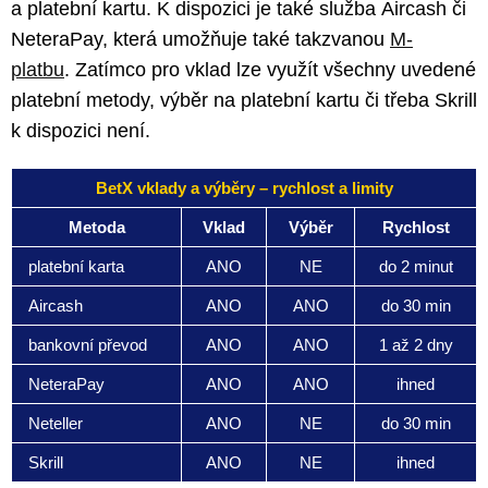
a platební kartu. K dispozici je také služba Aircash či
NeteraPay, která umožňuje také takzvanou
M-
platbu
. Zatímco pro vklad lze využít všechny uvedené
platební metody, výběr na platební kartu či třeba Skrill
k dispozici není.
BetX vklady a výběry – rychlost a limity
Metoda
Vklad
Výběr
Rychlost
platební karta
ANO
NE
do 2 minut
Aircash
ANO
ANO
do 30 min
bankovní převod
ANO
ANO
1 až 2 dny
NeteraPay
ANO
ANO
ihned
Neteller
ANO
NE
do 30 min
Skrill
ANO
NE
ihned