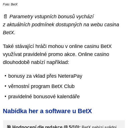
Foto: BetX
📄
Parametry vstupních bonusů vychází
z aktuálních podmínek dostupných na webu casina
BetX.
Také stávající hráči mohou v online casinu BetX
využívat pravidelné promo akce. Online casino
dlouhodobě nabízí například:
bonusy za vklad přes NeteraPay
věrnostní program BetX Club
pravidelné bonusové kalendáře
Nabídka her a software u BetX
🎯 Hodnocení dle redakce (8,5/10):
BetX nabízí solidní