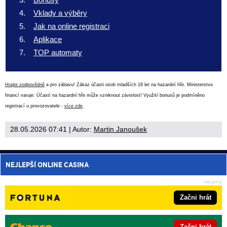
Vklady a výběry
Jak na online registraci
Aplikace
TOP automaty
Hrajte zodpovědně
a pro zábavu! Zákaz účasti osob mladších 18 let na hazardní hře. Ministerstvo
financí varuje: Účastí na hazardní hře může vzniknout závislost! Využití bonusů je podmíněno
registrací u provozovatele -
více zde
.
28.05.2026 07:41
| Autor:
Martin Janoušek
NEJLEPŠÍ ONLINE CASINA
Začni hrát
Začni hrát