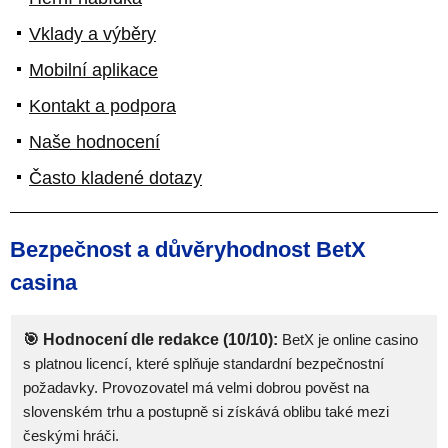
Vklady a výběry
Mobilní aplikace
Kontakt a podpora
Naše hodnocení
Často kladené dotazy
Bezpečnost a důvěryhodnost BetX
casina
🎯 Hodnocení dle redakce (10/10):
BetX je online casino
s platnou licencí, které splňuje standardní bezpečnostní
požadavky. Provozovatel má velmi dobrou pověst na
slovenském trhu a postupně si získává oblibu také mezi
českými hráči.