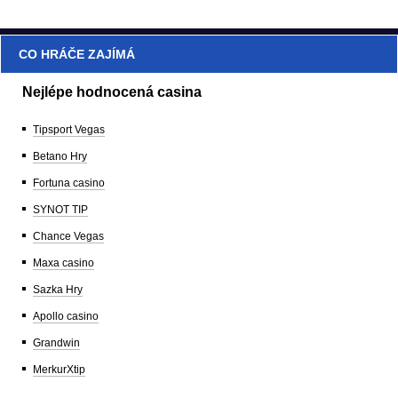
CO HRÁČE ZAJÍMÁ
Nejlépe hodnocená casina
Tipsport Vegas
Betano Hry
Fortuna casino
SYNOT TIP
Chance Vegas
Maxa casino
Sazka Hry
Apollo casino
Grandwin
MerkurXtip