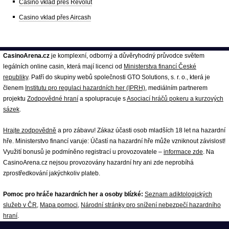
Casino vklad přes Revolut
Casino vklad přes Aircash
CasinoArena.cz
je komplexní, odborný a důvěryhodný průvodce světem
legálních online casin, která mají licenci od
Ministerstva financí České
republiky
. Patří do skupiny webů společnosti GTO Solutions, s. r. o., která je
členem
Institutu pro regulaci hazardních her (IPRH)
, mediálním partnerem
projektu
Zodpovědné hraní
a spolupracuje s
Asociací hráčů pokeru a kurzových
sázek
.
Hrajte zodpovědně
a pro zábavu! Zákaz účasti osob mladších 18 let na hazardní
hře. Ministerstvo financí varuje: Účastí na hazardní hře může vzniknout závislost!
Využití bonusů je podmíněno registrací u provozovatele –
informace zde
. Na
CasinoArena.cz nejsou provozovány hazardní hry ani zde neprobíhá
zprostředkování jakýchkoliv plateb.
Pomoc pro hráče hazardních her a osoby blízké:
Seznam adiktologických
služeb v ČR
,
Mapa pomoci
,
Národní stránky pro snížení nebezpečí hazardního
hraní
.