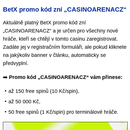
BetX promo kód zní „CASINOARENACZ“
Aktuálně platný BetX promo kód zní
„CASINOARENACZ“ a je určen pro všechny nové
hráče, kteří se chtějí v tomto casinu zaregistrovat.
Zadáte jej v registračním formuláři, ale pokud kliknete
na jakýkoliv banner v článku, automaticky se
předvyplní.
➡️
Promo kód „CASINOARENACZ“ vám přinese:
až 150 free spinů (10 Kč/spin),
až 50 000 Kč,
50 free spinů (1 Kč/spin) pro terminálové hráče.