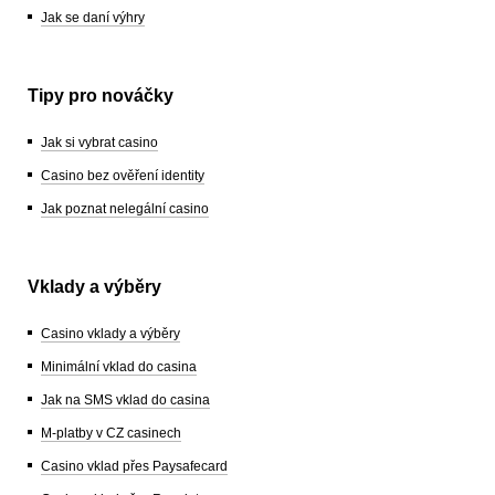
Jak se daní výhry
Tipy pro nováčky
Jak si vybrat casino
Casino bez ověření identity
Jak poznat nelegální casino
Vklady a výběry
Casino vklady a výběry
Minimální vklad do casina
Jak na SMS vklad do casina
M-platby v CZ casinech
Casino vklad přes Paysafecard