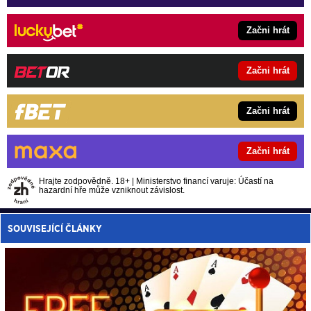
Začni hrát
Začni hrát
Začni hrát
Začni hrát
Hrajte zodpovědně. 18+ | Ministerstvo financí varuje: Účastí na
hazardní hře může vzniknout závislost.
SOUVISEJÍCÍ ČLÁNKY