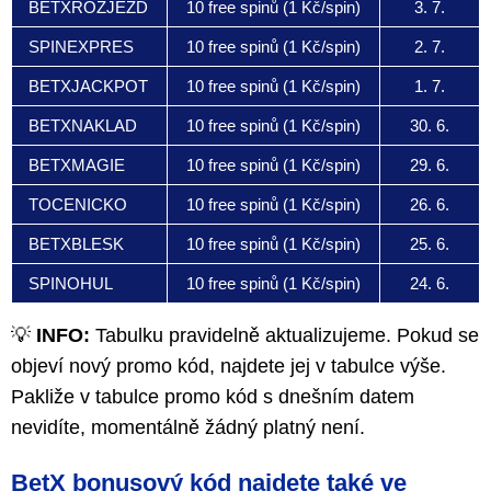
BETXROZJEZD
10 free spinů (1 Kč/spin)
3. 7.
SPINEXPRES
10 free spinů (1 Kč/spin)
2. 7.
BETXJACKPOT
10 free spinů (1 Kč/spin)
1. 7.
BETXNAKLAD
10 free spinů (1 Kč/spin)
30. 6.
BETXMAGIE
10 free spinů (1 Kč/spin)
29. 6.
TOCENICKO
10 free spinů (1 Kč/spin)
26. 6.
BETXBLESK
10 free spinů (1 Kč/spin)
25. 6.
SPINOHUL
10 free spinů (1 Kč/spin)
24. 6.
💡
INFO:
Tabulku pravidelně aktualizujeme. Pokud se
objeví nový promo kód, najdete jej v tabulce výše.
Pakliže v tabulce promo kód s dnešním datem
nevidíte, momentálně žádný platný není.
BetX bonusový kód najdete také ve