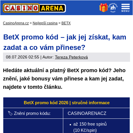
CasinoArena.cz
>
Nejlepší casina
>
BETX
BetX promo kód – jak jej získat, kam
zadat a co vám přinese?
08.07.2026 02:55
| Autor:
Tereza Peterková
Hledáte aktuální a platný BetX promo kód? Jeho
znění, jaké bonusy vám přinese a kam jej zadat,
najdete v tomto článku.
BetX promo kód 2026 | stručné informace
🏷️ Znění promo kódu:
CASINOARENACZ
až 150 free spinů
(10 Kč/spin)