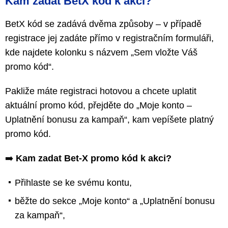
Kam zadat BetX kód k akci?
BetX kód se zadává dvěma způsoby – v případě
registrace jej zadáte přímo v registračním formuláři,
kde najdete kolonku s názvem „Sem vložte Váš
promo kód“.
Pakliže máte registraci hotovou a chcete uplatit
aktuální promo kód, přejděte do „Moje konto –
Uplatnění bonusu za kampaň“, kam vepíšete platný
promo kód.
➡️
Kam zadat Bet-X promo kód k akci?
Přihlaste se ke svému kontu,
běžte do sekce „Moje konto“ a „Uplatnění bonusu
za kampaň“,