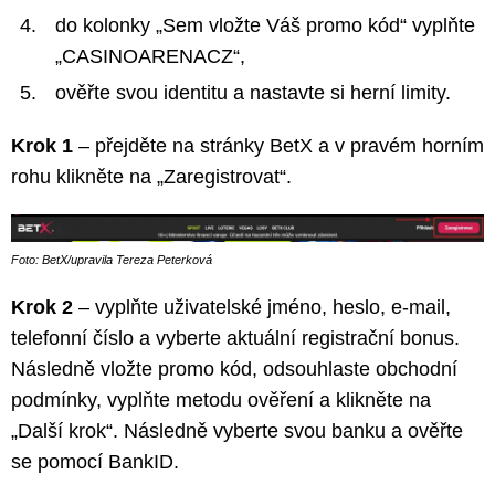
do kolonky „Sem vložte Váš promo kód“ vyplňte
„CASINOARENACZ“,
ověřte svou identitu a nastavte si herní limity.
Krok 1
– přejděte na stránky BetX a v pravém horním
rohu klikněte na „Zaregistrovat“.
Foto: BetX/upravila Tereza Peterková
Krok 2
– vyplňte uživatelské jméno, heslo, e-mail,
telefonní číslo a vyberte aktuální registrační bonus.
Následně vložte promo kód, odsouhlaste obchodní
podmínky, vyplňte metodu ověření a klikněte na
„Další krok“. Následně vyberte svou banku a ověřte
se pomocí BankID.