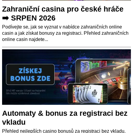
Zahraniční casina pro české hráče
➡️ SRPEN 2026
Podívejte se, jak se vyznat v nabídce zahraničních online
casin a jak získat bonusy za registraci. Přehled zahraničních
online casin najdete...
Automaty & bonus za registraci bez
vkladu
Přehled nejlepších casino bonusů za registraci bez vkladu.