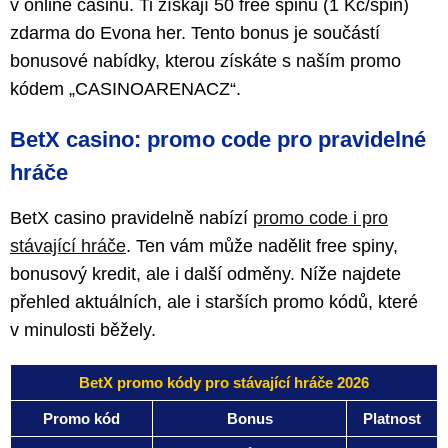
v online casinu. Ti získají 50 free spinů (1 Kč/spin)
zdarma do Evona her. Tento bonus je součástí
bonusové nabídky, kterou získáte s naším promo
kódem „CASINOARENACZ“.
BetX casino: promo code pro pravidelné
hráče
BetX casino pravidelně nabízí
promo code i pro
stávající hráče
. Ten vám může nadělit free spiny,
bonusový kredit, ale i další odměny. Níže najdete
přehled aktuálních, ale i starších promo kódů, které
v minulosti běžely.
BetX promo kódy pro stávající hráče 2026
Promo kód
Bonus
Platnost