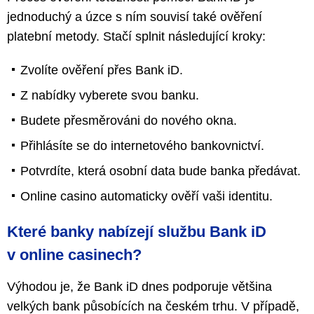
jednoduchý a úzce s ním souvisí také ověření
platební metody. Stačí splnit následující kroky:
Zvolíte ověření přes Bank iD.
Z nabídky vyberete svou banku.
Budete přesměrováni do nového okna.
Přihlásíte se do internetového bankovnictví.
Potvrdíte, která osobní data bude banka předávat.
Online casino automaticky ověří vaši identitu.
Které banky nabízejí službu Bank iD
v online casinech?
Výhodou je, že Bank iD dnes podporuje většina
velkých bank působících na českém trhu. V případě,