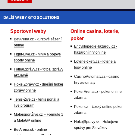
DALŠÍ WEBY GTO SOLUTIONS
Sportovní weby
Online casina, loterie,
poker
BetArena.cz - kurzové sázení
online
EncyklopedieHazardu.cz -
hazardní hry online
Fight-Live.cz - MMA a bojové
sporty online
Loterie-tikety.cz - loterie a
losy online
FotbalZprávy.cz - fotbal zprávy
aktuálně
CasinoAutomaty.cz - casino
hry automaty
HokejZprávy.cz - dnešní hokej
zprávy online
PokerArena.cz - poker online
zdarma
Tenis-Živě.cz - tenis portál a
live program
Poker.cz – český online poker
zdarma
MotorsportŽivě.cz – Formule 1
a MotoGP online
HokejSpravy.sk - Hokejové
správy pre Slovákov
BetArena.sk - online