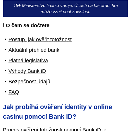
18+ Ministerstvo financí varuje: Účastí na hazardní hře
může vzniknout závislost.
ℹ️
O čem se dočtete
Postup, jak ověřit totožnost
Aktuální přehled bank
Platná legislativa
Výhody Bank iD
Bezpečnost údajů
FAQ
Jak probíhá ověření identity v online
casinu pomocí Bank iD?
Proces ověření totožnosti pomocí Bank iD je