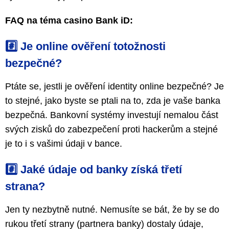
FAQ na téma casino Bank iD:
#️⃣ Je online ověření totožnosti
bezpečné?
Ptáte se, jestli je ověření identity online bezpečné? Je
to stejné, jako byste se ptali na to, zda je vaše banka
bezpečná. Bankovní systémy investují nemalou část
svých zisků do zabezpečení proti hackerům a stejné
je to i s vašimi údaji v bance.
#️⃣ Jaké údaje od banky získá třetí
strana?
Jen ty nezbytně nutné. Nemusíte se bát, že by se do
rukou třetí strany (partnera banky) dostaly údaje,