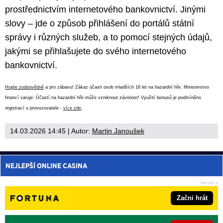
prostřednictvím internetového bankovnictví. Jinými
slovy – jde o způsob přihlášení do portálů státní
správy i různých služeb, a to pomocí stejných údajů,
jakými se přihlašujete do svého internetového
bankovnictví.
Hrajte zodpovědně
a pro zábavu! Zákaz účasti osob mladších 18 let na hazardní hře. Ministerstvo
financí varuje: Účastí na hazardní hře může vzniknout závislost! Využití bonusů je podmíněno
registrací u provozovatele -
více zde
.
14.03.2026 14:45
| Autor:
Martin Janoušek
NEJLEPŠÍ ONLINE CASINA
Začni hrát