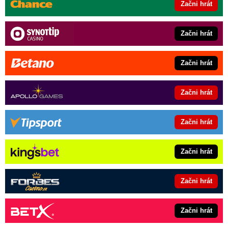
Začni hrát
Začni hrát
Začni hrát
Začni hrát
Začni hrát
Začni hrát
Začni hrát
Začni hrát