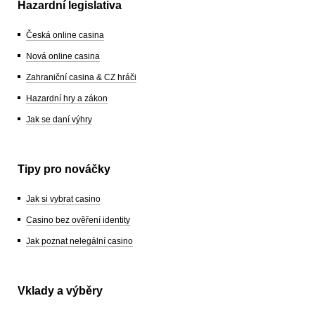
Hazardní legislativa
Česká online casina
Nová online casina
Zahraniční casina & CZ hráči
Hazardní hry a zákon
Jak se daní výhry
Tipy pro nováčky
Jak si vybrat casino
Casino bez ověření identity
Jak poznat nelegální casino
Vklady a výběry