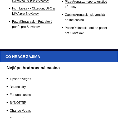
stávkovanie pre Slovákov
Play-Arena.cz - sportovní živé
přenosy
FightLive.sk - Oktagon, UFC a
MMA pre Slovákov
CasinoArena.sk - slovenská
online casina
FutbalSpravy.sk – Futbalový
portál pre Slovákov
PokerOnline.sk - online poker
pre Slovákov
CO HRÁČE ZAJÍMÁ
Nejlépe hodnocená casina
Tipsport Vegas
Betano Hry
Fortuna casino
SYNOT TIP
Chance Vegas