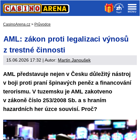
CasinoArena.cz
>
Průvodce
AML: zákon proti legalizaci výnosů
z trestné činnosti
15.06.2026 17:32
| Autor:
Martin Janoušek
AML představuje nejen v Česku důležitý nástroj
v boji proti praní špinavých peněz a financování
terorismu. V tuzemsku je AML zakotveno
v zákoně číslo 253/2008 Sb. a s hraním
hazardních her úzce souvisí. Proč?