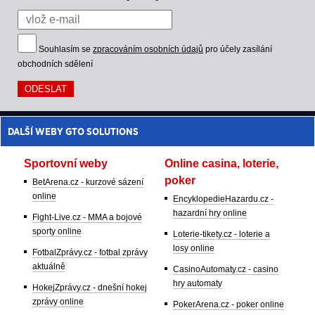
Souhlasím se
zpracováním osobních údajů
pro účely zasílání
obchodních sdělení
DALŠÍ WEBY GTO SOLUTIONS
Sportovní weby
Online casina, loterie,
poker
BetArena.cz - kurzové sázení
online
EncyklopedieHazardu.cz -
hazardní hry online
Fight-Live.cz - MMA a bojové
sporty online
Loterie-tikety.cz - loterie a
losy online
FotbalZprávy.cz - fotbal zprávy
aktuálně
CasinoAutomaty.cz - casino
hry automaty
HokejZprávy.cz - dnešní hokej
zprávy online
PokerArena.cz - poker online