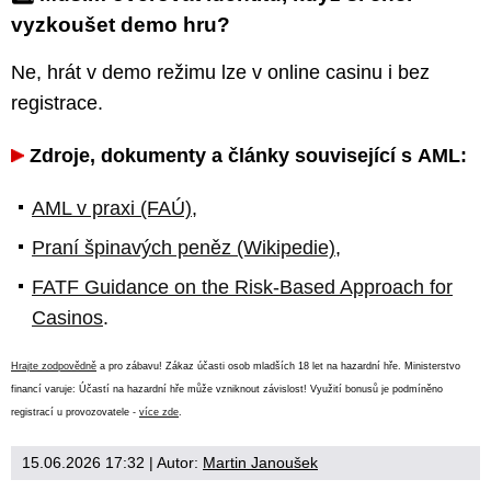
vyzkoušet demo hru?
Ne, hrát v demo režimu lze v online casinu i bez
registrace.
Zdroje, dokumenty a články související s AML:
AML v praxi (FAÚ)
,
Praní špinavých peněz (Wikipedie)
,
FATF Guidance on the Risk-Based Approach for
Casinos
.
Hrajte zodpovědně
a pro zábavu! Zákaz účasti osob mladších 18 let na hazardní hře. Ministerstvo
financí varuje: Účastí na hazardní hře může vzniknout závislost! Využití bonusů je podmíněno
registrací u provozovatele -
více zde
.
15.06.2026 17:32
| Autor:
Martin Janoušek