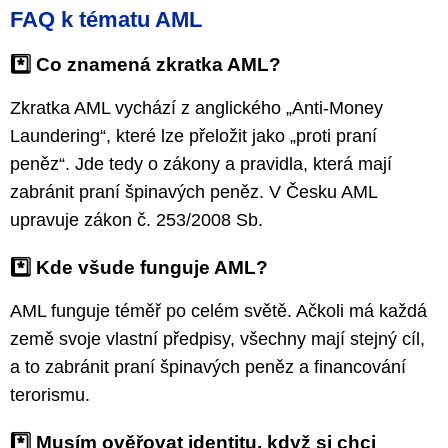
FAQ k tématu AML
*️⃣ Co znamená zkratka AML?
Zkratka AML vychází z anglického „Anti-Money
Laundering“, které lze přeložit jako „proti praní
peněz“. Jde tedy o zákony a pravidla, která mají
zabránit praní špinavých peněz. V Česku AML
upravuje zákon č. 253/2008 Sb.
*️⃣ Kde všude funguje AML?
AML funguje téměř po celém světě. Ačkoli má každá
země svoje vlastní předpisy, všechny mají stejný cíl,
a to zabránit praní špinavých peněz a financování
terorismu.
*️⃣ Musím ověřovat identitu, když si chci