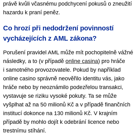
právě kvůli včasnému podchycení pokusů o zneužití
hazardu k praní peněz.
Co hrozí při nedodržení povinností
vycházejících z AML zákona?
Porušení pravidel AML může mít pochopitelně vážné
následky, a to (v případě
online casina
) pro hráče
i samotného provozovatele. Pokud by například
online casino správně neověřilo identitu vás, jako
hráče nebo by neoznámilo podezřelou transakci,
vystavuje se riziku vysoké pokuty. Ta se může
vyšplhat až na 50 milionů Kč a v případě finančních
institucí dokonce na 130 milionů Kč. V krajním
případě by mohlo dojít k odebrání licence nebo
trestnímu stíhání.