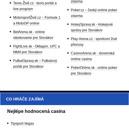
zdarma
Tenis-Živě.cz - tenis portál a
live program
Poker.cz – český online poker
zdarma
MotorsportŽivě.cz – Formule 1
a MotoGP online
HokejSpravy.sk - Hokejové
správy pre Slovákov
BetArena.sk - online
stávkovanie pre Slovákov
Play-Arena.cz - sportovní živé
přenosy
FightLive.sk - Oktagon, UFC a
MMA pre Slovákov
CasinoArena.sk - slovenská
online casina
FutbalSpravy.sk – Futbalový
portál pre Slovákov
PokerOnline.sk - online poker
pre Slovákov
CO HRÁČE ZAJÍMÁ
Nejlépe hodnocená casina
Tipsport Vegas