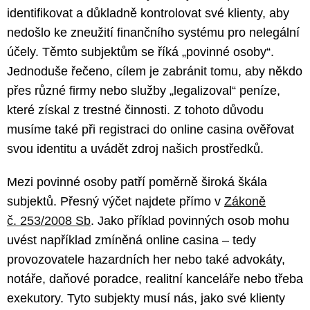
identifikovat a důkladně kontrolovat své klienty, aby
nedošlo ke zneužití finančního systému pro nelegální
účely. Těmto subjektům se říká „povinné osoby“.
Jednoduše řečeno, cílem je zabránit tomu, aby někdo
přes různé firmy nebo služby „legalizoval“ peníze,
které získal z trestné činnosti. Z tohoto důvodu
musíme také při registraci do online casina ověřovat
svou identitu a uvádět zdroj našich prostředků.
Mezi povinné osoby patří poměrně široká škála
subjektů. Přesný výčet najdete přímo v
Zákoně
č. 253/2008 Sb
. Jako příklad povinných osob mohu
uvést například zmíněná online casina – tedy
provozovatele hazardních her nebo také advokáty,
notáře, daňové poradce, realitní kanceláře nebo třeba
exekutory. Tyto subjekty musí nás, jako své klienty