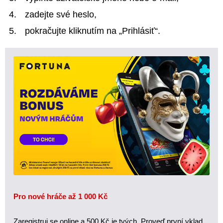
zadejte své heslo,
pokračujte kliknutím na „Prihlásiť“.
Pro nové hráče až 1 000 Kč
Zaregistruj se online a 500 Kč je tvých. Proveď první vklad