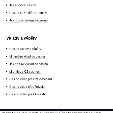
Jak si vybrat casino
Casino bez ověření identity
Jak poznat nelegální casino
Vklady a výběry
Casino vklady a výběry
Minimální vklad do casina
Jak na SMS vklad do casina
M-platby v CZ casinech
Casino vklad přes Paysafecard
Casino vklad přes Revolut
Casino vklad přes Aircash