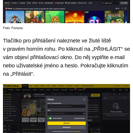
Foto: Fortuna
Tlačítko pro přihlášení naleznete ve žluté liště
v pravém horním rohu. Po kliknutí na „PŘIHLÁSIT“ se
vám objeví přihlašovací okno. Do něj vyplňte e-mail
nebo uživatelské jméno a heslo. Pokračujte kliknutím
na „Přihlásit“.