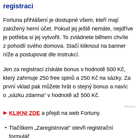
registraci
Fortuna přihlášení je dostupné všem, kteří mají
založený herní účet. Pokud jej ještě nemáte, nejdříve
je potřeba si jej vytvořit. To zvládnete během chvíle
z pohodlí svého domova. Stačí kliknout na banner
níže a postupovat dle instrukcí.
Jen za registraci získáte bonus v hodnotě 500 Kč,
který zahrnuje 250 free spinů a 250 Kč na sázky. Za
první vklad pak můžete hrát o stejný bonus a navíc
o „sázku zdarma“ v hodnotě až 500 Kč.
KLIKNI ZDE
a přejdi na web Fortuny.
Tlačítkem „Zaregistrovat“ otevři registrační
formulář.