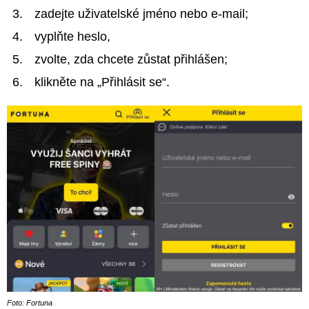
zadejte uživatelské jméno nebo e-mail;
vyplňte heslo,
zvolte, zda chcete zůstat přihlášen;
klikněte na „Přihlásit se“.
Foto: Fortuna