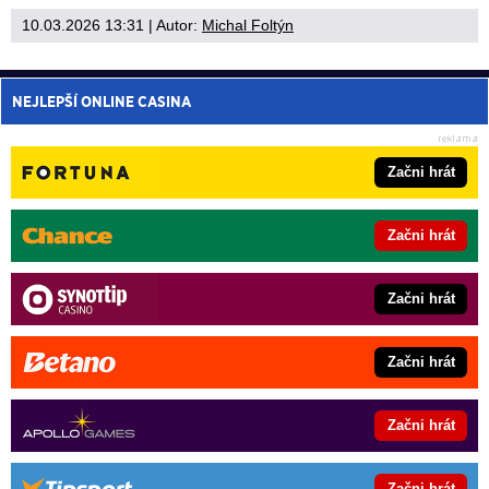
10.03.2026 13:31
| Autor:
Michal Foltýn
NEJLEPŠÍ ONLINE CASINA
Začni hrát
Začni hrát
Začni hrát
Začni hrát
Začni hrát
Začni hrát