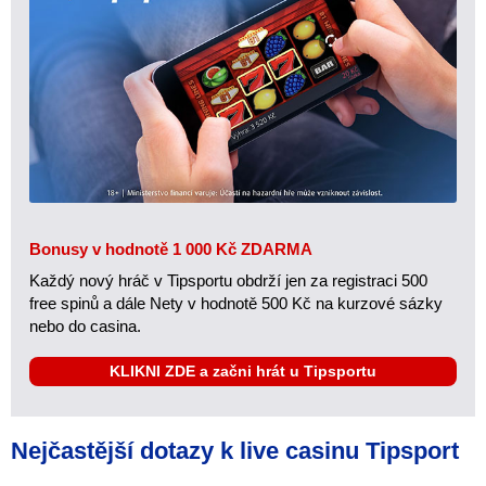
Bonusy v hodnotě 1 000 Kč ZDARMA
Každý nový hráč v Tipsportu obdrží jen za registraci 500
free spinů a dále Nety v hodnotě 500 Kč na kurzové sázky
nebo do casina.
KLIKNI ZDE a začni hrát u Tipsportu
Nejčastější dotazy k live casinu Tipsport