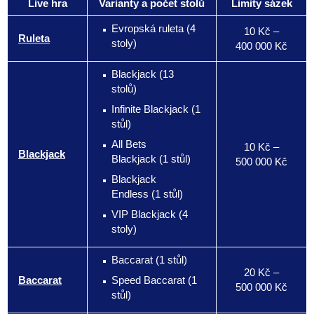
Live hra
Varianty a počet stolů
Limity sázek
Evropská ruleta (4
10 Kč –
Ruleta
stoly)
400 000 Kč
Blackjack (13
stolů)
Infinite Blackjack (1
stůl)
All Bets
10 Kč –
Blackjack
Blackjack (1 stůl)
500 000 Kč
Blackjack
Endless (1 stůl)
VIP Blackjack (4
stoly)
Baccarat (1 stůl)
20 Kč –
Baccarat
Speed Baccarat (1
500 000 Kč
stůl)