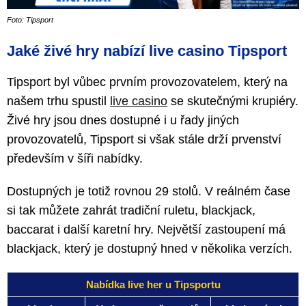
Foto: Tipsport
Jaké živé hry nabízí live casino Tipsport
Tipsport byl vůbec prvním provozovatelem, který na
našem trhu spustil
live casino
se skutečnými krupiéry.
Živé hry jsou dnes dostupné i u řady jiných
provozovatelů, Tipsport si však stále drží prvenství
především v šíři nabídky.
Dostupných je totiž rovnou 29 stolů. V reálném čase
si tak můžete zahrát tradiční ruletu, blackjack,
baccarat i další karetní hry. Největší zastoupení má
blackjack, který je dostupný hned v několika verzích.
Nabídka live her u Tipsportu