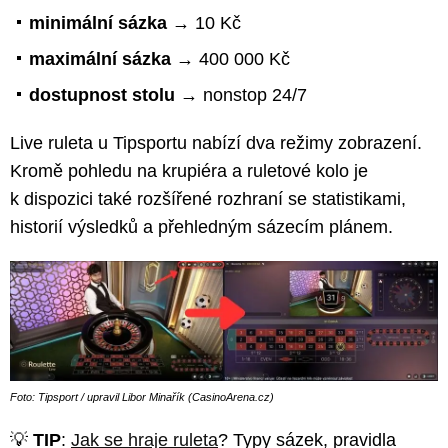
minimální sázka
→ 10 Kč
maximální sázka
→ 400 000 Kč
dostupnost stolu
→ nonstop 24/7
Live ruleta u Tipsportu nabízí dva režimy zobrazení.
Kromě pohledu na krupiéra a ruletové kolo je
k dispozici také rozšířené rozhraní se statistikami,
historií výsledků a přehledným sázecím plánem.
Foto: Tipsport / upravil Libor Minařík (CasinoArena.cz)
💡
TIP
:
Jak se hraje ruleta
? Typy sázek, pravidla