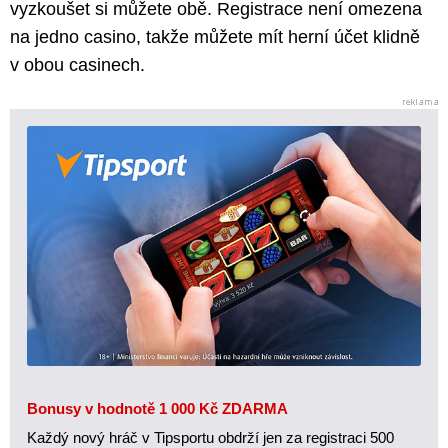
vyzkoušet si můžete obě. Registrace není omezena
na jedno casino, takže můžete mít herní účet klidně
v obou casinech.
Bonusy v hodnotě 1 000 Kč ZDARMA
Každý nový hráč v Tipsportu obdrží jen za registraci 500