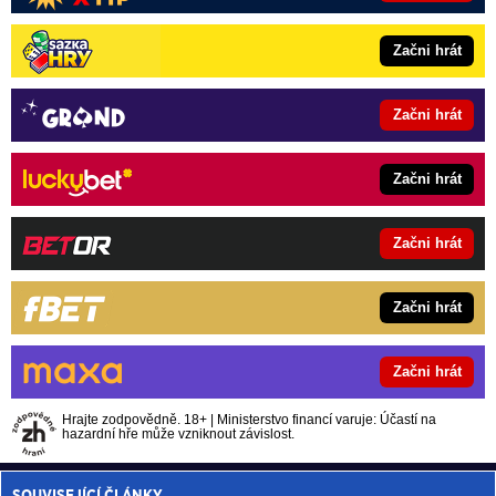
Začni hrát
Začni hrát
Začni hrát
Začni hrát
Začni hrát
Začni hrát
Hrajte zodpovědně. 18+ | Ministerstvo financí varuje: Účastí na
hazardní hře může vzniknout závislost.
SOUVISEJÍCÍ ČLÁNKY