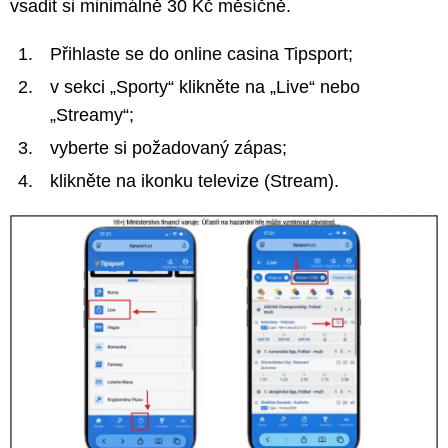
vsadit si minimálně 30 Kč měsíčně.
Přihlaste se do online casina Tipsport;
v sekci „Sporty“ klikněte na „Live“ nebo
„Streamy“;
vyberte si požadovaný zápas;
klikněte na ikonku televize (Stream).