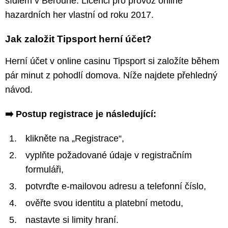
sídlem v Berouně. Licenci pro provoz online
hazardních her vlastní od roku 2017.
Jak založit Tipsport herní účet?
Herní účet v online casinu Tipsport si založíte během
pár minut z pohodlí domova. Níže najdete přehledný
návod.
➡️ Postup registrace je následující:
klikněte na „Registrace“,
vyplňte požadované údaje v registračním
formuláři,
potvrďte e-mailovou adresu a telefonní číslo,
ověřte svou identitu a platební metodu,
nastavte si limity hraní.