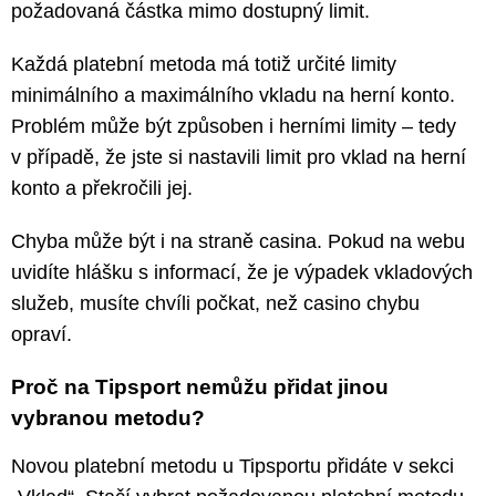
požadovaná částka mimo dostupný limit.
Každá platební metoda má totiž určité limity
minimálního a maximálního vkladu na herní konto.
Problém může být způsoben i herními limity – tedy
v případě, že jste si nastavili limit pro vklad na herní
konto a překročili jej.
Chyba může být i na straně casina. Pokud na webu
uvidíte hlášku s informací, že je výpadek vkladových
služeb, musíte chvíli počkat, než casino chybu
opraví.
Proč na Tipsport nemůžu přidat jinou
vybranou metodu?
Novou platební metodu u Tipsportu přidáte v sekci