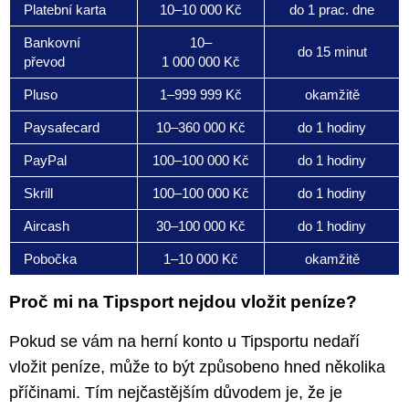
Platební karta
10–10 000 Kč
do 1 prac. dne
Bankovní
10–
do 15 minut
převod
1 000 000 Kč
Pluso
1–999 999 Kč
okamžitě
Paysafecard
10–360 000 Kč
do 1 hodiny
PayPal
100–100 000 Kč
do 1 hodiny
Skrill
100–100 000 Kč
do 1 hodiny
Aircash
30–100 000 Kč
do 1 hodiny
Pobočka
1–10 000 Kč
okamžitě
Proč mi na Tipsport nejdou vložit peníze?
Pokud se vám na herní konto u Tipsportu nedaří
vložit peníze, může to být způsobeno hned několika
příčinami. Tím nejčastějším důvodem je, že je