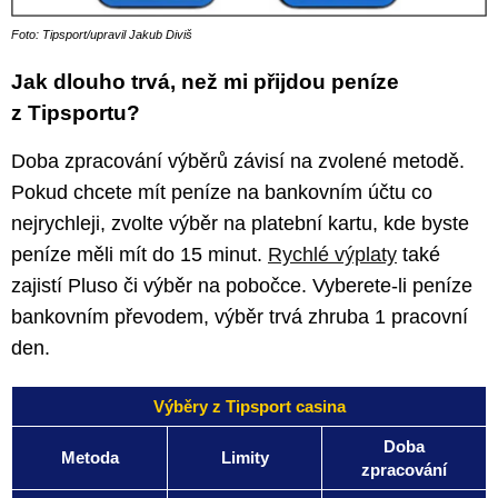
Foto: Tipsport/upravil Jakub Diviš
Jak dlouho trvá, než mi přijdou peníze
z Tipsportu?
Doba zpracování výběrů závisí na zvolené metodě.
Pokud chcete mít peníze na bankovním účtu co
nejrychleji, zvolte výběr na platební kartu, kde byste
peníze měli mít do 15 minut.
Rychlé výplaty
také
zajistí Pluso či výběr na pobočce. Vyberete-li peníze
bankovním převodem, výběr trvá zhruba 1 pracovní
den.
Výběry z Tipsport casina
Doba
Metoda
Limity
zpracování