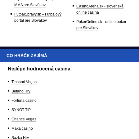
MMA pre Slovákov
CasinoArena.sk - slovenská
online casina
FutbalSpravy.sk – Futbalový
portál pre Slovákov
PokerOnline.sk - online poker
pre Slovákov
CO HRÁČE ZAJÍMÁ
Nejlépe hodnocená casina
Tipsport Vegas
Betano Hry
Fortuna casino
SYNOT TIP
Chance Vegas
Maxa casino
Sazka Hry