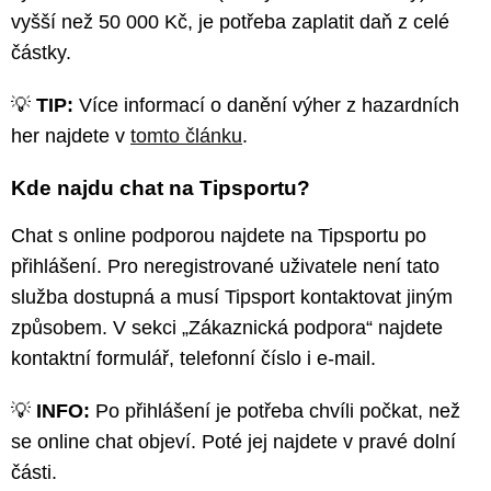
vyšší než 50 000 Kč, je potřeba zaplatit daň z celé
částky.
💡
TIP:
Více informací o danění výher z hazardních
her najdete v
tomto článku
.
Kde najdu chat na Tipsportu?
Chat s online podporou najdete na Tipsportu po
přihlášení. Pro neregistrované uživatele není tato
služba dostupná a musí Tipsport kontaktovat jiným
způsobem. V sekci „Zákaznická podpora“ najdete
kontaktní formulář, telefonní číslo i e-mail.
💡
INFO:
Po přihlášení je potřeba chvíli počkat, než
se online chat objeví. Poté jej najdete v pravé dolní
části.