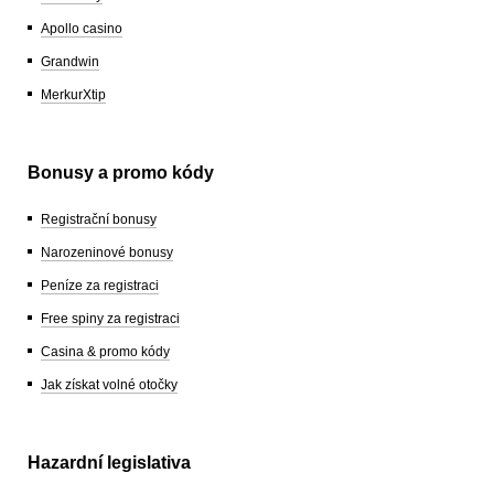
Apollo casino
Grandwin
MerkurXtip
Bonusy a promo kódy
Registrační bonusy
Narozeninové bonusy
Peníze za registraci
Free spiny za registraci
Casina & promo kódy
Jak získat volné otočky
Hazardní legislativa