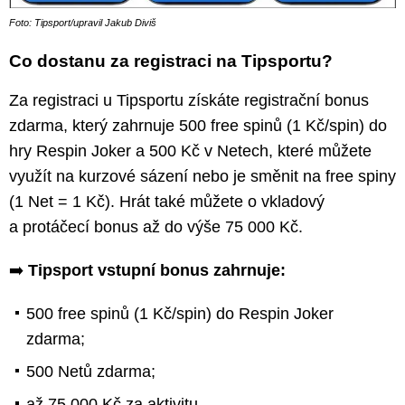
Foto: Tipsport/upravil Jakub Diviš
Co dostanu za registraci na Tipsportu?
Za registraci u Tipsportu získáte registrační bonus
zdarma, který zahrnuje 500 free spinů (1 Kč/spin) do
hry Respin Joker a 500 Kč v Netech, které můžete
využít na kurzové sázení nebo je směnit na free spiny
(1 Net = 1 Kč). Hrát také můžete o vkladový
a protáčecí bonus až do výše 75 000 Kč.
➡️
Tipsport vstupní bonus zahrnuje:
500 free spinů (1 Kč/spin) do Respin Joker
zdarma;
500 Netů zdarma;
až 75 000 Kč za aktivitu.