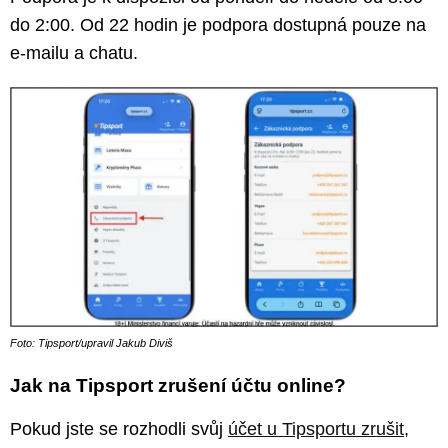
do 2:00. Od 22 hodin je podpora dostupná pouze na
e-mailu a chatu.
Foto: Tipsport/upravil Jakub Diviš
Jak na Tipsport zrušení účtu online?
Pokud jste se rozhodli svůj
účet u Tipsportu zrušit
,