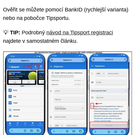
Ověřit se můžete pomocí BankID (rychlejší varianta)
nebo na pobočce Tipsportu.
💡
TIP:
Podrobný
návod na Tipsport registraci
najdete v samostatném článku.