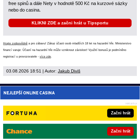
free spinů a dále Nety v hodnotě 500 Kč na kurzové sázky
nebo do casina.
KLIKNI ZDE a začni hrát u Tipsportu
Hrajte zodpovědně
a pro zábavu! Zákaz účasti osob mladších 18 let na hazardní hře. Ministerstvo
financí varuje: Účastí na hazardní hře může vzniknout závislost! Využití bonusů je podmíněno
registrací u provozovatele -
více zde
.
03.08.2026 18:51
| Autor:
Jakub Diviš
NEJLEPŠÍ ONLINE CASINA
Začni hrát
Začni hrát