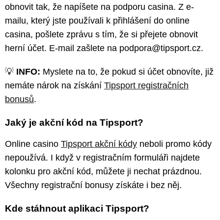
obnovit tak, že napíšete na podporu casina. Z e-
mailu, který jste používali k přihlášení do online
casina, pošlete zprávu s tím, že si přejete obnovit
herní účet. E-mail zašlete na podpora@tipsport.cz.
💡
INFO:
Myslete na to, že pokud si účet obnovíte, již
nemáte nárok na získání
Tipsport registračních
bonusů
.
Jaký je akční kód na Tipsport?
Online casino
Tipsport akční kódy
neboli promo kódy
nepoužívá. I když v registračním formuláři najdete
kolonku pro akční kód, můžete ji nechat prázdnou.
Všechny registrační bonusy získáte i bez něj.
Kde stáhnout aplikaci Tipsport?