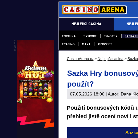
NEJLEPŠÍ CASINA
NEJLE
FORTUNA
TIPSPORT
SYNOTTIP
SAZKA H
ECASINO
MAXA
KINGSBET
CasinoArena.cz
>
Nejlepší casina
>
Sazka
Sazka Hry bonusový
použít?
07.05.2026 18:00
| Autor:
Dana Kl
Použití bonusových kódů u 
přehled jistě ocení noví i st
Sazka