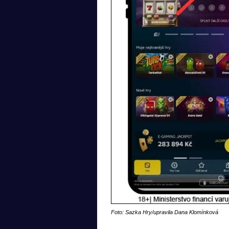
Foto: Sazka Hry/upravila Dana Klomínková