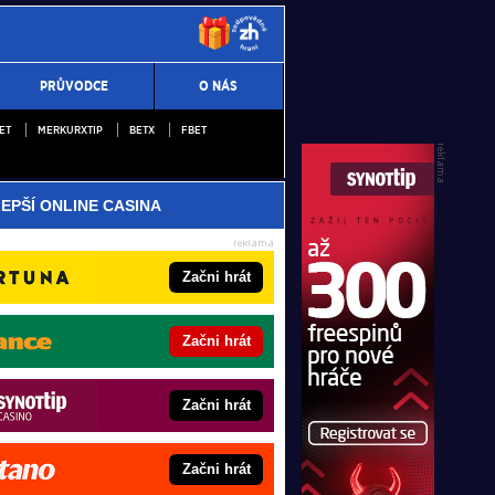
PRŮVODCE
O NÁS
ET
MERKURXTIP
BETX
FBET
EPŠÍ ONLINE CASINA
Začni hrát
Začni hrát
Začni hrát
Začni hrát