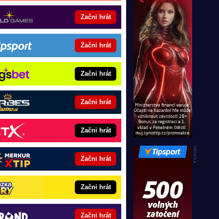
Začni hrát
Začni hrát
Začni hrát
Začni hrát
Začni hrát
Začni hrát
Začni hrát
Začni hrát