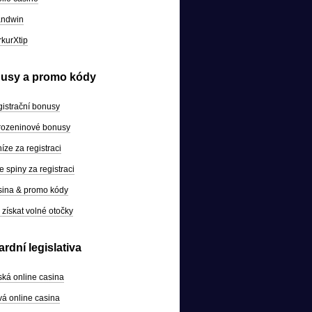
andwin
kurXtip
usy a promo kódy
istrační bonusy
ozeninové bonusy
íze za registraci
e spiny za registraci
ina & promo kódy
 získat volné otočky
rdní legislativa
ká online casina
á online casina