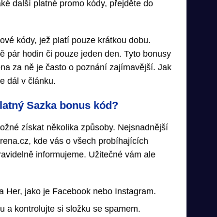
ké další platné promo kódy, přejděte do
vé kódy, jež platí pouze krátkou dobu.
ně pár hodin či pouze jeden den. Tyto bonusy
ěna za ně je často o poznání zajímavější. Jak
 dál v článku.
platný Sazka bonus kód?
žné získat několika způsoby. Nejsnadnější
ena.cz, kde vás o všech probíhajících
avidelně informujeme. Užitečné vám ale
ka Her, jako je Facebook nebo Instagram.
u a kontrolujte si složku se spamem.