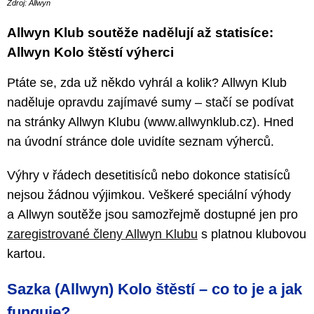
Zdroj: Allwyn
Allwyn Klub soutěže nadělují až statisíce:
Allwyn Kolo štěstí výherci
Ptáte se, zda už někdo vyhrál a kolik? Allwyn Klub
naděluje opravdu zajímavé sumy – stačí se podívat
na stránky Allwyn Klubu (www.allwynklub.cz). Hned
na úvodní stránce dole uvidíte seznam výherců.
Výhry v řádech desetitisíců nebo dokonce statisíců
nejsou žádnou výjimkou. Veškeré speciální výhody
a Allwyn soutěže jsou samozřejmě dostupné jen pro
zaregistrované členy Allwyn Klubu
s platnou klubovou
kartou.
Sazka (Allwyn) Kolo štěstí – co to je a jak
funguje?