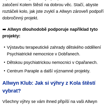
zatočení Kolem štěstí na dobrou věc. Stačí, abyste
roztáčeli kolo, jak jste zvyklí a Allwyn zároveň podpoří
dobročinný projekt.
➡️
Allwyn dlouhodobě podporuje například tyto
projekty:
Výstavbu terapeutické zahrady dětského oddělení
Psychiatrické nemocnice v Dobřanech.
Dětskou psychiatrickou nemocnici v Opařanech.
Centrum Paraple a další významné projekty.
Allwyn Klub: Jak si výhry z Kola štěstí
vybrat?
Všechny výhry se vám ihned připíší na vaši Allwyn