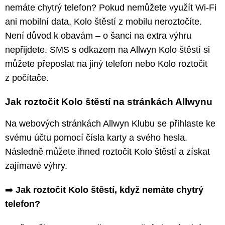
nemáte chytrý telefon? Pokud nemůžete využít Wi-Fi
ani mobilní data, Kolo štěstí z mobilu neroztočíte.
Není důvod k obavám – o šanci na extra výhru
nepřijdete. SMS s odkazem na Allwyn Kolo štěstí si
můžete přeposlat na jiný telefon nebo Kolo roztočit
z počítače.
Jak roztočit Kolo štěstí na stránkách Allwynu
Na webových stránkách Allwyn Klubu se přihlaste ke
svému účtu pomocí čísla karty a svého hesla.
Následně můžete ihned roztočit Kolo štěstí a získat
zajímavé výhry.
➡️
Jak roztočit Kolo štěstí, když nemáte chytrý
telefon?