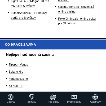
FightLive.sk - Oktagon, UFC a
MMA pre Slovákov
CasinoArena.sk - slovenská
online casina
FutbalSpravy.sk – Futbalový
portál pre Slovákov
PokerOnline.sk - online poker
pre Slovákov
CO HRÁČE ZAJÍMÁ
Nejlépe hodnocená casina
Tipsport Vegas
Betano Hry
Fortuna casino
SYNOT TIP
Chance Vegas
Maxa casino
Casina
Bonusy
Free spiny
Promo kódy
Automaty