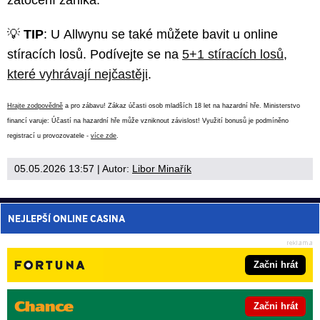
zatočení zaniká.
💡
TIP
: U Allwynu se také můžete bavit u online
stíracích losů. Podívejte se na
5+1 stíracích losů,
které vyhrávají nejčastěji
.
Hrajte zodpovědně
a pro zábavu! Zákaz účasti osob mladších 18 let na hazardní hře. Ministerstvo
financí varuje: Účastí na hazardní hře může vzniknout závislost! Využití bonusů je podmíněno
registrací u provozovatele -
více zde
.
05.05.2026 13:57
| Autor:
Libor Minařík
NEJLEPŠÍ ONLINE CASINA
Začni hrát
Začni hrát