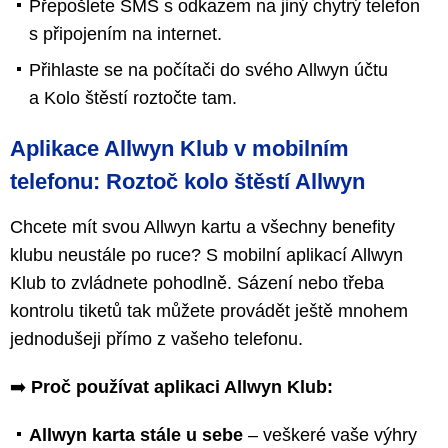
Přepošlete SMS s odkazem na jiný chytrý telefon
s připojením na internet.
Přihlaste se na počítači do svého Allwyn účtu
a Kolo štěstí roztočte tam.
Aplikace Allwyn Klub v mobilním
telefonu: Roztoč kolo štěstí Allwyn
Chcete mít svou Allwyn kartu a všechny benefity
klubu neustále po ruce? S mobilní aplikací Allwyn
Klub to zvládnete pohodlně. Sázení nebo třeba
kontrolu tiketů tak můžete provádět ještě mnohem
jednodušeji přímo z vašeho telefonu.
➡️
Proč používat aplikaci Allwyn Klub:
Allwyn karta stále u sebe
– veškeré vaše výhry