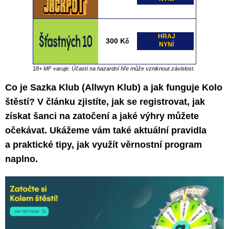
HRAJ
300 Kč
NYNÍ
18+ MF varuje: Účastí na hazardní hře může vzniknout závislost.
Co je Sazka Klub (Allwyn Klub) a jak funguje Kolo
štěstí? V článku zjistíte, jak se registrovat, jak
získat šanci na zatočení a jaké výhry můžete
očekávat. Ukážeme vám také aktuální pravidla
a praktické tipy, jak využít věrnostní program
naplno.