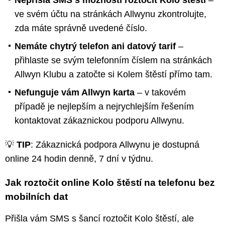
Nepřišla SMS s možností roztočit Kolo štěstí
–
ve svém účtu na stránkách Allwynu zkontrolujte,
zda máte správně uvedené číslo.
Nemáte chytrý telefon ani datový tarif
–
přihlaste se svým telefonním číslem na stránkách
Allwyn Klubu a zatočte si Kolem štěstí přímo tam.
Nefunguje vám Allwyn karta
– v takovém
případě je nejlepším a nejrychlejším řešením
kontaktovat zákaznickou podporu Allwynu.
💡
TIP
: Zákaznická podpora Allwynu je dostupná
online 24 hodin denně, 7 dní v týdnu.
Jak roztočit online Kolo štěstí na telefonu bez
mobilních dat
Přišla vám SMS s šancí roztočit Kolo štěstí, ale