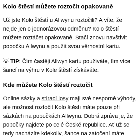
Kolo štěstí můžete roztočit opakovaně
Už jste Kolo štěstí u Allwynu roztočili? A víte, že
nejde jen o jednorázovou odměnu? Kolo štěstí
můžete roztáčet opakovaně. Stačí znovu navštívit
pobočku Allwynu a použít svou věrnostní kartu.
💡
TIP
: Čím častěji Allwyn kartu používáte, tím více
šancí na výhru v Kole štěstí získáváte.
Kde můžete Kolo štěstí roztočit
Online sázky a
stírací losy
mají své nesporné výhody,
ale možnost roztočit Kolo štěstí máte pouze při
sázkách na pobočkách Allwynu. Dobrá zpráva je, že
pobočky najdete po celé České republice. Ať už se
tedy nacházíte kdekoliv, šance na zatočení máte