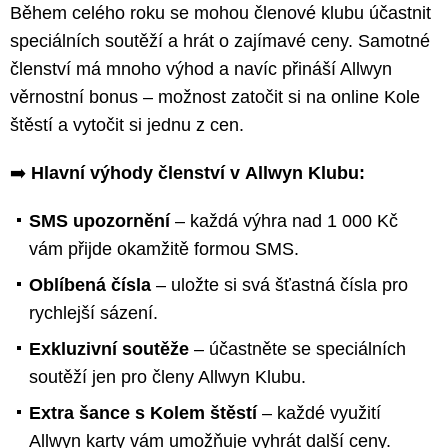
Během celého roku se mohou členové klubu účastnit
speciálních soutěží a hrát o zajímavé ceny. Samotné
členství má mnoho výhod a navíc přináší Allwyn
věrnostní bonus – možnost zatočit si na online Kole
štěstí a vytočit si jednu z cen.
➡️
Hlavní výhody členství v Allwyn Klubu:
SMS upozornění
– každá výhra nad 1 000 Kč
vám přijde okamžitě formou SMS.
Oblíbená čísla
– uložte si svá šťastná čísla pro
rychlejší sázení.
Exkluzivní soutěže
– účastněte se speciálních
soutěží jen pro členy Allwyn Klubu.
Extra šance s Kolem štěstí
– každé využití
Allwyn karty vám umožňuje vyhrát další ceny.