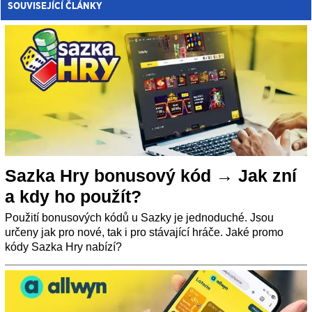
SOUVISEJÍCÍ ČLÁNKY
Sazka Hry bonusový kód → Jak zní
a kdy ho použít?
Použití bonusových kódů u Sazky je jednoduché. Jsou
určeny jak pro nové, tak i pro stávající hráče. Jaké promo
kódy Sazka Hry nabízí?