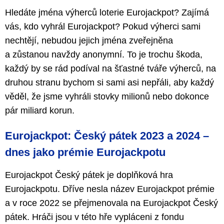
Hledáte jména výherců loterie Eurojackpot? Zajímá
vás, kdo vyhrál Eurojackpot? Pokud výherci sami
nechtějí, nebudou jejich jména zveřejněna
a zůstanou navždy anonymní. To je trochu škoda,
každý by se rád podíval na šťastné tváře výherců, na
druhou stranu bychom si sami asi nepřáli, aby každý
věděl, že jsme vyhráli stovky milionů nebo dokonce
pár miliard korun.
Eurojackpot: Český pátek 2023 a 2024 –
dnes jako prémie Eurojackpotu
Eurojackpot Český pátek je doplňková hra
Eurojackpotu. Dříve nesla název Eurojackpot prémie
a v roce 2022 se přejmenovala na Eurojackpot Český
pátek. Hráči jsou v této hře vypláceni z fondu