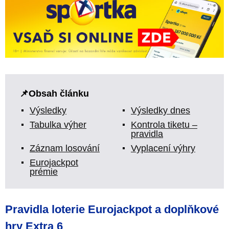
Obsah článku
Výsledky
Výsledky dnes
Tabulka výher
Kontrola tiketu –
pravidla
Záznam losování
Vyplacení výhry
Eurojackpot
prémie
Pravidla loterie Eurojackpot a doplňkové
hry Extra 6