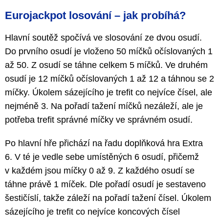
Eurojackpot losování – jak probíhá?
Hlavní soutěž spočívá ve slosování ze dvou osudí.
Do prvního osudí je vloženo 50 míčků očíslovaných 1
až 50. Z osudí se táhne celkem 5 míčků. Ve druhém
osudí je 12 míčků očíslovaných 1 až 12 a táhnou se 2
míčky. Úkolem sázejícího je trefit co nejvíce čísel, ale
nejméně 3. Na pořadí tažení míčků nezáleží, ale je
potřeba trefit správné míčky ve správném osudí.
Po hlavní hře přichází na řadu doplňková hra Extra
6. V té je vedle sebe umístěných 6 osudí, přičemž
v každém jsou míčky 0 až 9. Z každého osudí se
táhne právě 1 míček. Dle pořadí osudí je sestaveno
šestičíslí, takže záleží na pořadí tažení čísel. Úkolem
sázejícího je trefit co nejvíce koncových čísel