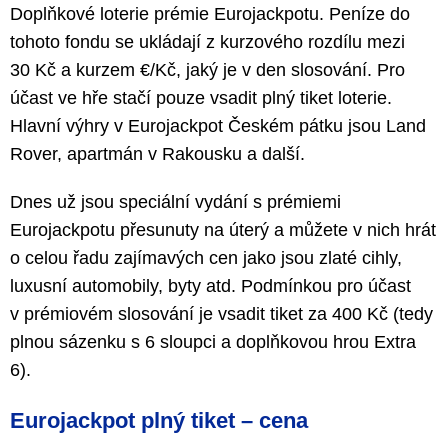
Doplňkové loterie prémie Eurojackpotu. Peníze do
tohoto fondu se ukládají z kurzového rozdílu mezi
30 Kč a kurzem €/Kč, jaký je v den slosování. Pro
účast ve hře stačí pouze vsadit plný tiket loterie.
Hlavní výhry v Eurojackpot Českém pátku jsou Land
Rover, apartmán v Rakousku a další.
Dnes už jsou speciální vydání s prémiemi
Eurojackpotu přesunuty na úterý a můžete v nich hrát
o celou řadu zajímavých cen jako jsou zlaté cihly,
luxusní automobily, byty atd. Podmínkou pro účast
v prémiovém slosování je vsadit tiket za 400 Kč (tedy
plnou sázenku s 6 sloupci a doplňkovou hrou Extra
6).
Eurojackpot plný tiket – cena