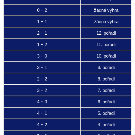
0 + 2
žádná výhra
1 + 1
žádná výhra
2 + 1
12. pořadí
1 + 2
11. pořadí
3 + 0
10. pořadí
3 + 1
9. pořadí
2 + 2
8. pořadí
3 + 2
7. pořadí
4 + 0
6. pořadí
4 + 1
5. pořadí
4 + 2
4. pořadí