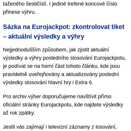
taženého šestičíslí. I jediné trefené koncové číslo
přinese výhru.
Sázka na Eurojackpot: zkontrolovat tiket
– aktuální výsledky a výhry
Nejjednodušším způsobem, jak zjistit aktuální
výsledky a výhry posledního slosování Eurojackpotu,
je podívat se na horní část tohoto článku, kde jsou
pravidelně uveřejňovány a aktualizovány poslední
výsledky slosování hlavní hry i Extra 6.
Pro archiv výher doporučujeme navštívit přímo
oficiální stránky Eurojackpotu, kde najdete výsledky
až rok zpátky.
Jestli vás zajímají i televizní záznamy z losování,