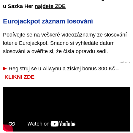
u Sazka Her
najdete ZDE
Eurojackpot záznam losování
Podívejte se na veškeré videozáznamy ze slosování
loterie Eurojackpot. Snadno si vyhledáte datum
slosování a ověříte si, že čísla opravdu sedí.
Registruj se u Allwynu a získej bonus 300 Kč –
KLIKNI ZDE