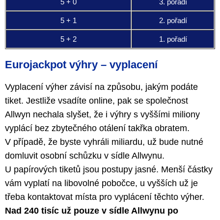
5 + 0
3. pořadí
5 + 1
2. pořadí
5 + 2
1. pořadí
Eurojackpot výhry – vyplacení
Vyplacení výher závisí na způsobu, jakým podáte
tiket. Jestliže vsadíte online, pak se společnost
Allwyn nechala slyšet, že i výhry s vyššími miliony
vyplácí bez zbytečného otálení takřka obratem.
V případě, že byste vyhráli miliardu, už bude nutné
domluvit osobní schůzku v sídle Allwynu.
U papírových tiketů jsou postupy jasné. Menší částky
vám vyplatí na libovolné pobočce, u vyšších už je
třeba kontaktovat místa pro vyplácení těchto výher.
Nad 240 tisíc už pouze v sídle Allwynu po