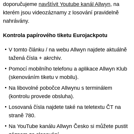
doporučujeme
navštívit Youtube kanál Allwyn
, na
kterém jsou videozáznamy z losování pravidelně
nahrávány.
Kontrola papírového tiketu Eurojackpotu
V tomto článku / na webu Allwyn najdete aktuálně
tažená čísla + akrchiv.
Pomocí mobilního telefonu a aplikace Allwyn Klub
(skenováním tiketu v mobilu).
Na libovolné pobočce Allwynu s terminálem
(kontrolu provede obsluha).
Losovaná čísla najdete také na teletextu ČT na
straně 780.
Na YouTube kanálu Allwyn Česko si můžete pustit