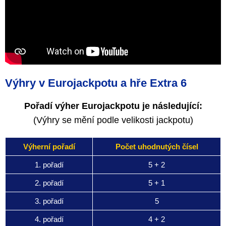
Výhry v Eurojackpotu a hře Extra 6
Pořadí výher Eurojackpotu je následující:
(Výhry se mění podle velikosti jackpotu)
Výherní pořadí
Počet uhodnutých čísel
1. pořadí
5 + 2
2. pořadí
5 + 1
3. pořadí
5
4. pořadí
4 + 2