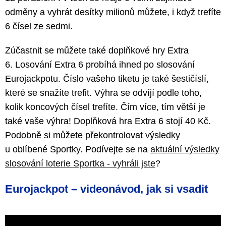
odměny a vyhrát desítky milionů můžete, i když trefíte
6 čísel ze sedmi.
Zúčastnit se můžete také doplňkové hry Extra
6. Losování Extra 6 probíhá ihned po slosování
Eurojackpotu. Číslo vašeho tiketu je také šestičíslí,
které se snažíte trefit. Výhra se odvíjí podle toho,
kolik koncových čísel trefíte. Čím více, tím větší je
také vaše výhra! Doplňková hra Extra 6 stojí 40 Kč.
Podobně si můžete překontrolovat výsledky
u oblíbené Sportky. Podívejte se na
aktuální výsledky
slosování loterie Sportka - vyhráli jste
?
Eurojackpot – videonávod, jak si vsadit