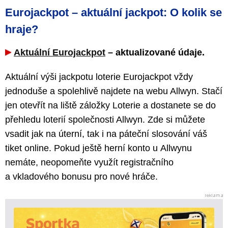
Eurojackpot – aktuální jackpot: O kolik se
hraje?
Aktuální Eurojackpot
– aktualizované údaje.
Aktuální výši jackpotu loterie Eurojackpot vždy
jednoduše a spolehlivě najdete na webu Allwyn. Stačí
jen otevřít na liště záložky Loterie a dostanete se do
přehledu loterií společnosti Allwyn. Zde si můžete
vsadit jak na úterní, tak i na páteční slosování váš
tiket online. Pokud ještě herní konto u Allwynu
nemáte, neopomeňte využít registračního
a vkladového bonusu pro nové hráče.