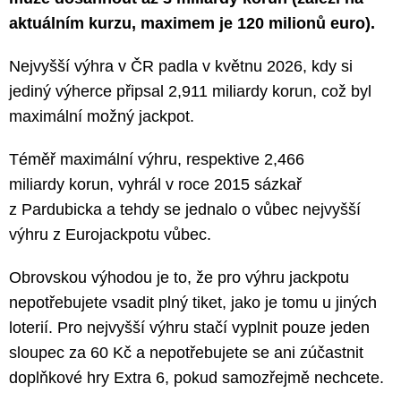
aktuálním kurzu, maximem je 120 milionů euro).
Nejvyšší výhra v ČR padla v květnu 2026, kdy si
jediný výherce připsal 2,911 miliardy korun, což byl
maximální možný jackpot.
Téměř maximální výhru, respektive 2,466
miliardy korun, vyhrál v roce 2015 sázkař
z Pardubicka a tehdy se jednalo o vůbec nejvyšší
výhru z Eurojackpotu vůbec.
Obrovskou výhodou je to, že pro výhru jackpotu
nepotřebujete vsadit plný tiket, jako je tomu u jiných
loterií. Pro nejvyšší výhru stačí vyplnit pouze jeden
sloupec za 60 Kč a nepotřebujete se ani zúčastnit
doplňkové hry Extra 6, pokud samozřejmě nechcete.