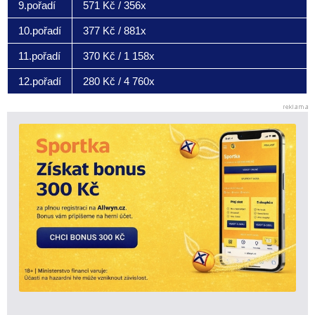
9.pořadí
571 Kč / 356x
10.pořadí
377 Kč / 881x
11.pořadí
370 Kč / 1 158x
12.pořadí
280 Kč / 4 760x