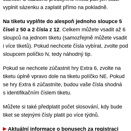
vyplnit sázenku a zaplatit přímo na pokladně.
Na tiketu vyplňte do alespoň jednoho sloupce 5
čísel z 50 a 2 čísla z 12
. Celkem můžete vsadit až 6
sloupců na jednom tiketu (samozřejmě můžete vsadit
i více tiketů). Pokud nechcete čísla vybírat, zvolte pod
sloupcem políčko N, tedy náhodný tip.
Pokud se nechcete zúčastnit hry Extra 6, zvolte na
tiketu úplně vpravo dole na tiketu políčko NE. Pokud
se hry Extra 6 zúčastníte, budou vaše čísla shodná
s identifikačním číslem tiketu.
Můžete si také předplatit počet slosování, kdy bude
tiket se stejnými čísly platit po více týdnů.
Aktuální informace o bonusech za registraci