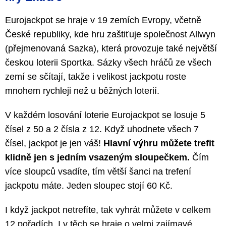
Eurojackpot se hraje v 19 zemích Evropy, včetně
České republiky, kde hru zaštiťuje společnost Allwyn
(přejmenovaná Sazka), která provozuje také největší
českou loterii Sportka. Sázky všech hráčů ze všech
zemí se sčítají, takže i velikost jackpotu roste
mnohem rychleji než u běžných loterií.
V každém losování loterie Eurojackpot se losuje 5
čísel z 50 a 2 čísla z 12. Když uhodnete všech 7
čísel, jackpot je jen váš!
Hlavní výhru můžete trefit
klidně jen s jedním vsazeným sloupečkem.
Čím
více sloupců vsadíte, tím větší šanci na trefení
jackpotu máte. Jeden sloupec stojí 60 Kč.
I když jackpot netrefíte, tak vyhrát můžete v celkem
12 pořadích. I v těch se hraje o velmi zajímavé