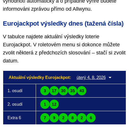
vyhodnotí automaticky a o případné výhře budete
informováni zprávou přímo od Allwynu.
Eurojackpot výsledky dnes (tažená čísla)
V tabulce najdete aktuální výsledky loterie
Eurojackpot. V roletovém menu si dokonce můžete
zvolit některá z předchozích slosování – stačí si zvolit
datum.
Aktuální výsledky Eurojackpot:
úterý 4. 8. 2026
1. osudí
3
17
30
35
43
2. osudí
1
12
Extra 6
7
9
2
8
2
6