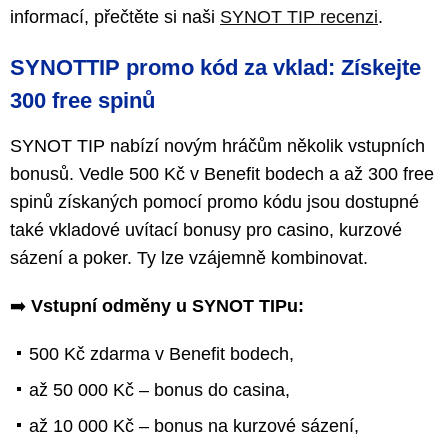
informací, přečtěte si naši
SYNOT TIP recenzi
.
SYNOTTIP promo kód za vklad: Získejte
300 free spinů
SYNOT TIP nabízí novým hráčům několik vstupních
bonusů. Vedle 500 Kč v Benefit bodech a až 300 free
spinů získaných pomocí promo kódu jsou dostupné
také vkladové uvítací bonusy pro casino, kurzové
sázení a poker. Ty lze vzájemně kombinovat.
➡️
Vstupní odměny u SYNOT TIPu:
500 Kč zdarma v Benefit bodech,
až 50 000 Kč – bonus do casina,
až 10 000 Kč – bonus na kurzové sázení,