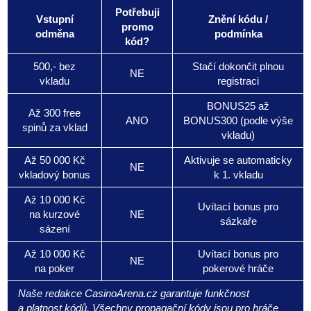
Potřebuji
Vstupní
Znění kódu /
promo
odměna
podmínka
kód?
500,- bez
Stačí dokončit plnou
NE
vkladu
registraci
BONUS25 až
Až 300 free
ANO
BONUS300 (podle výše
spinů za vklad
vkladu)
Až 50 000 Kč
Aktivuje se automaticky
NE
vkladový bonus
k 1. vkladu
Až 10 000 Kč
Uvítací bonus pro
na kurzové
NE
sázkaře
sázení
Až 10 000 Kč
Uvítací bonus pro
NE
na poker
pokerové hráče
Naše redakce CasinoArena.cz garantuje funkčnost
a platnost kódů. Všechny propagační kódy jsou pro hráče