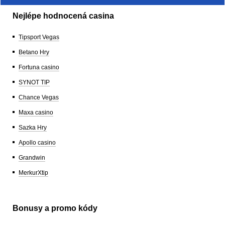
Nejlépe hodnocená casina
Tipsport Vegas
Betano Hry
Fortuna casino
SYNOT TIP
Chance Vegas
Maxa casino
Sazka Hry
Apollo casino
Grandwin
MerkurXtip
Bonusy a promo kódy