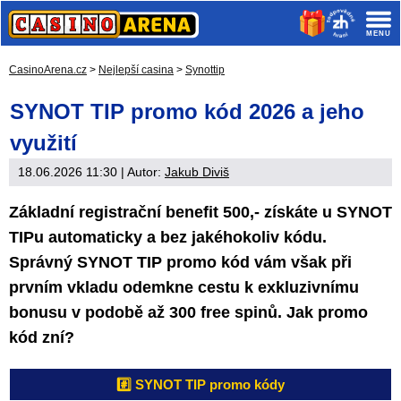
CasinoArena.cz
>
Nejlepší casina
>
Synottip
SYNOT TIP promo kód 2026 a jeho
využití
18.06.2026 11:30
| Autor:
Jakub Diviš
Základní registrační benefit 500,- získáte u SYNOT
TIPu automaticky a bez jakéhokoliv kódu.
Správný SYNOT TIP promo kód vám však při
prvním vkladu odemkne cestu k exkluzivnímu
bonusu v podobě až 300 free spinů. Jak promo
kód zní?
#️⃣ SYNOT TIP promo kódy