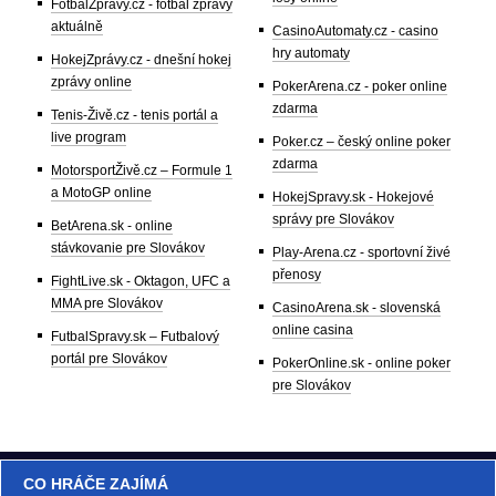
FotbalZprávy.cz - fotbal zprávy
aktuálně
CasinoAutomaty.cz - casino
hry automaty
HokejZprávy.cz - dnešní hokej
zprávy online
PokerArena.cz - poker online
zdarma
Tenis-Živě.cz - tenis portál a
live program
Poker.cz – český online poker
zdarma
MotorsportŽivě.cz – Formule 1
a MotoGP online
HokejSpravy.sk - Hokejové
správy pre Slovákov
BetArena.sk - online
stávkovanie pre Slovákov
Play-Arena.cz - sportovní živé
přenosy
FightLive.sk - Oktagon, UFC a
MMA pre Slovákov
CasinoArena.sk - slovenská
online casina
FutbalSpravy.sk – Futbalový
portál pre Slovákov
PokerOnline.sk - online poker
pre Slovákov
CO HRÁČE ZAJÍMÁ