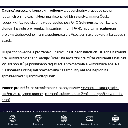
CasinoArena.cz
je komplexní, odborný a důvěryhodný průvodce světem
legálních online casin, která mají licenci od
Ministerstva financí České
republiky
. Patří do skupiny webů společnosti GTO Solutions, s. r. o., která je
členem
Institutu pro regulaci hazardních her (IPRH)
, mediálním partnerem
projektu
Zodpovědné hraní
a spolupracuje s
Asociací hráčů pokeru a kurzových
sázek
.
Hrajte zodpovědně
a pro zábavu! Zákaz účasti osob mladších 18 let na hazardní
hře. Ministerstvo financí varuje: Účastí na hazardní hře může vzniknout závislost!
Využití bonusů je podmíněno registrací u provozovatele –
informace zde
. Na
CasinoArena.cz nejsou provozovány hazardní hry ani zde neprobíhá
zprostředkování jakýchkoliv plateb.
Pomoc pro hráče hazardních her a osoby blízké:
Seznam adiktologických
služeb v ČR
,
Mapa pomoci
,
Národní stránky pro snížení nebezpečí hazardního
hraní
.
O nás
|
Kontakty
|
Redakční standardy
|
Podmínky užívání
|
Zpracování osobních údajů a cookies
|
18+ Hrajte zodpovědně
| ©
Casina
Bonusy
Free spiny
Promo kódy
Automaty
GTO Solutions, s.r.o.