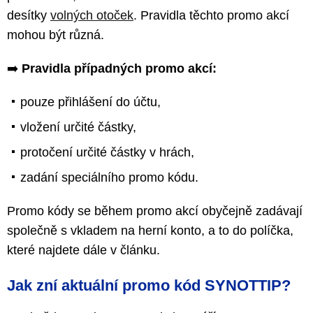
desítky
volných otoček
. Pravidla těchto promo akcí
mohou být různá.
➡️
Pravidla případných promo akcí:
pouze přihlášení do účtu,
vložení určité částky,
protočení určité částky v hrách,
zadání speciálního promo kódu.
Promo kódy se během promo akcí obyčejně zadávají
společně s vkladem na herní konto, a to do políčka,
které najdete dále v článku.
Jak zní aktuální promo kód SYNOTTIP?