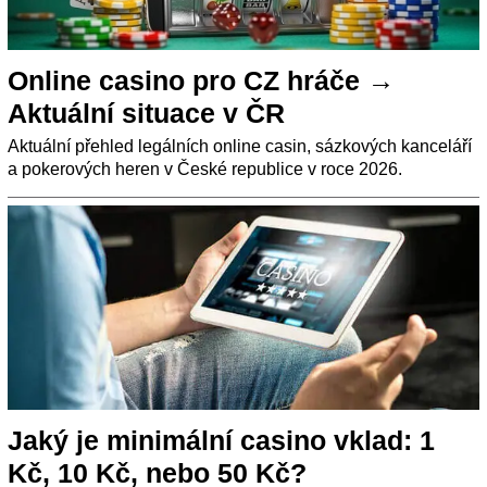
Online casino pro CZ hráče →
Aktuální situace v ČR
Aktuální přehled legálních online casin, sázkových kanceláří
a pokerových heren v České republice v roce 2026.
Jaký je minimální casino vklad: 1
Kč, 10 Kč, nebo 50 Kč?