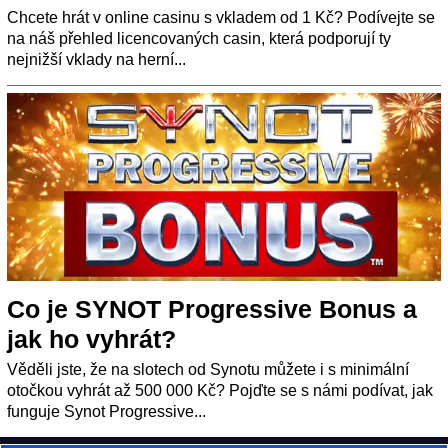
Chcete hrát v online casinu s vkladem od 1 Kč? Podívejte se
na náš přehled licencovaných casin, která podporují ty
nejnižší vklady na herní...
Co je SYNOT Progressive Bonus a
jak ho vyhrát?
Věděli jste, že na slotech od Synotu můžete i s minimální
otočkou vyhrát až 500 000 Kč? Pojďte se s námi podívat, jak
funguje Synot Progressive...