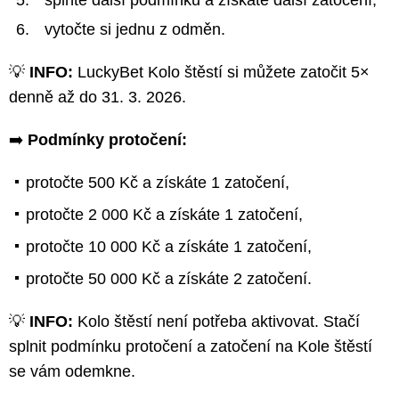
vytočte si jednu z odměn.
💡
INFO:
LuckyBet Kolo štěstí si můžete zatočit 5×
denně až do 31. 3. 2026.
➡️
Podmínky protočení:
protočte 500 Kč a získáte 1 zatočení,
protočte 2 000 Kč a získáte 1 zatočení,
protočte 10 000 Kč a získáte 1 zatočení,
protočte 50 000 Kč a získáte 2 zatočení.
💡
INFO:
Kolo štěstí není potřeba aktivovat. Stačí
splnit podmínku protočení a zatočení na Kole štěstí
se vám odemkne.