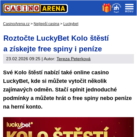
CasinoArena.cz
>
Nejlepší casina
>
Luckybet
Roztočte LuckyBet Kolo štěstí
a získejte free spiny i peníze
23.02.2026 09:25
| Autor:
Tereza Peterková
Své Kolo štěstí nabízí také online casino
LuckyBet, kde si můžete vytočit několik
zajímavých odměn. Stačí splnit jednoduché
podmínky a můžete hrát o free spiny nebo peníze
na herní konto.