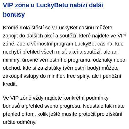
VIP zóna u LuckyBetu nabízí další
bonusy
Kromě Kola štěstí se v LuckyBet casinu můžete
zapojit do dalších akcí a soutěží, které najdete ve VIP
zóně. Jde o
věrnostní program LuckyBet casina
, kde
nechybí přehled všech misí, akcí a soutěží, ale ani
minihry, úrovně věrnostního programu, odznaky nebo
obchod, kde si za zlaťáky (věrnostní body) můžete
zakoupit vstupy do miniher, free spiny, ale i peněžní
kredit.
Ve VIP zóně vždy najdete konkrétní podmínky
bonusů a přehled svého progresu. Neustále tak máte
přehled o tom, kolik ještě musíte protočit pro získání
určité odměny.