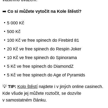
➡️
Co si můžete vytočit na Kole štěstí?
5 000 Kč
500 Kč
100 Kč ve free spinech do Firebird 81
20 Kč ve free spinech do Respin Joker
10 Kč ve free spinech do Spinorama
5 Kč ve free spinech do DiamondZ
5 Kč ve free spinech do Age of Pyramids
💡
TIP:
Kolo štěstí
najdete i v jiných online casinech.
Kde všude jej můžete roztočit, se dozvíte
v samostatném článku.