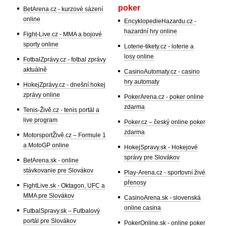
poker
BetArena.cz - kurzové sázení
online
EncyklopedieHazardu.cz -
hazardní hry online
Fight-Live.cz - MMA a bojové
sporty online
Loterie-tikety.cz - loterie a
losy online
FotbalZprávy.cz - fotbal zprávy
aktuálně
CasinoAutomaty.cz - casino
hry automaty
HokejZprávy.cz - dnešní hokej
zprávy online
PokerArena.cz - poker online
zdarma
Tenis-Živě.cz - tenis portál a
live program
Poker.cz – český online poker
zdarma
MotorsportŽivě.cz – Formule 1
a MotoGP online
HokejSpravy.sk - Hokejové
správy pre Slovákov
BetArena.sk - online
stávkovanie pre Slovákov
Play-Arena.cz - sportovní živé
přenosy
FightLive.sk - Oktagon, UFC a
MMA pre Slovákov
CasinoArena.sk - slovenská
online casina
FutbalSpravy.sk – Futbalový
portál pre Slovákov
PokerOnline.sk - online poker