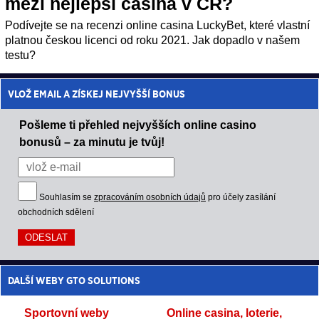
mezi nejlepší casina v ČR?
Podívejte se na recenzi online casina LuckyBet, které vlastní
platnou českou licenci od roku 2021. Jak dopadlo v našem
testu?
VLOŽ EMAIL A ZÍSKEJ NEJVYŠŠÍ BONUS
Pošleme ti přehled nejvyšších online casino
bonusů – za minutu je tvůj!
Souhlasím se
zpracováním osobních údajů
pro účely zasílání
obchodních sdělení
DALŠÍ WEBY GTO SOLUTIONS
Sportovní weby
Online casina, loterie,