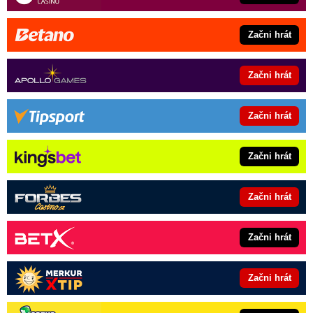
Začni hrát
Začni hrát
Začni hrát
Začni hrát
Začni hrát
Začni hrát
Začni hrát