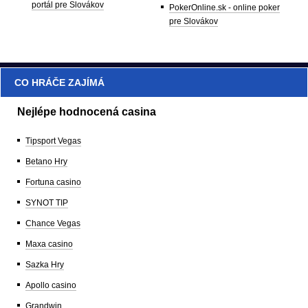
portál pre Slovákov
PokerOnline.sk - online poker
pre Slovákov
CO HRÁČE ZAJÍMÁ
Nejlépe hodnocená casina
Tipsport Vegas
Betano Hry
Fortuna casino
SYNOT TIP
Chance Vegas
Maxa casino
Sazka Hry
Apollo casino
Grandwin