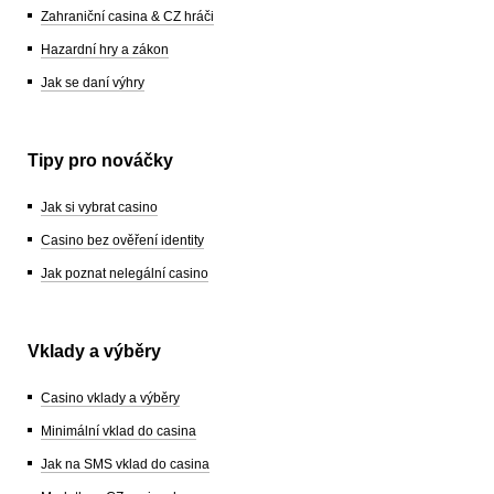
Zahraniční casina & CZ hráči
Hazardní hry a zákon
Jak se daní výhry
Tipy pro nováčky
Jak si vybrat casino
Casino bez ověření identity
Jak poznat nelegální casino
Vklady a výběry
Casino vklady a výběry
Minimální vklad do casina
Jak na SMS vklad do casina