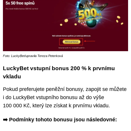
Foto: LuckyBet/upravila Tereza Peterková
LuckyBet vstupní bonus 200 % k prvnímu
vkladu
Pokud preferujete peněžní bonusy, zapojit se můžete
i do LuckyBet vstupního bonusu až do výše
100 000 Kč, který lze získat k prvnímu vkladu.
➡️ Podmínky tohoto bonusu jsou následovné: