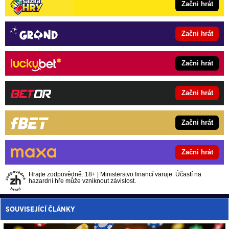
Začni hrát
Začni hrát
Začni hrát
Začni hrát
Začni hrát
Začni hrát
Hrajte zodpovědně. 18+ | Ministerstvo financí varuje: Účastí na
hazardní hře může vzniknout závislost.
SOUVISEJÍCÍ ČLÁNKY