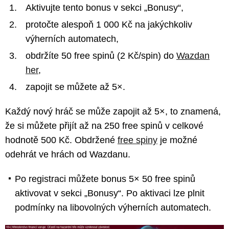
Aktivujte tento bonus v sekci „Bonusy“,
protočte alespoň 1 000 Kč na jakýchkoliv
výherních automatech,
obdržíte 50 free spinů (2 Kč/spin) do
Wazdan
her
,
zapojit se můžete až 5×.
Každý nový hráč se může zapojit až 5×, to znamená,
že si můžete přijít až na 250 free spinů v celkové
hodnotě 500 Kč. Obdržené
free spiny
je možné
odehrát ve hrách od Wazdanu.
Po registraci můžete bonus 5× 50 free spinů
aktivovat v sekci „Bonusy“. Po aktivaci lze plnit
podmínky na libovolných výherních automatech.