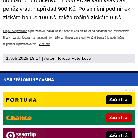
bonusu. Z protočených 1 000 Kč se vám však část
peněz vrátí, například 900 Kč. Po splnění podmínek
získáte bonus 100 Kč, takže reálně získáte 0 Kč.
Hrajte zodpovědně
a pro zábavu! Zákaz účasti osob mladších 18 let na hazardní hře. Ministerstvo
financí varuje: Účastí na hazardní hře může vzniknout závislost! Využití bonusů je podmíněno
registrací u provozovatele -
více zde
.
17.06.2026 19:14
| Autor:
Tereza Peterková
NEJLEPŠÍ ONLINE CASINA
Začni hrát
Začni hrát
Začni hrát