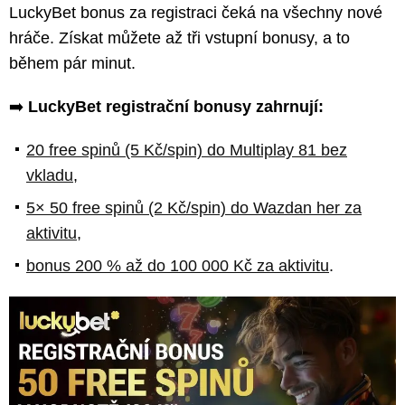
LuckyBet bonus za registraci čeká na všechny nové
hráče. Získat můžete až tři vstupní bonusy, a to
během pár minut.
➡️
LuckyBet registrační bonusy zahrnují:
20 free spinů (5 Kč/spin) do Multiplay 81 bez
vkladu
,
5× 50 free spinů (2 Kč/spin) do Wazdan her za
aktivitu
,
bonus 200 % až do 100 000 Kč za aktivitu
.