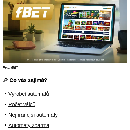
Foto: fBET
🔎
Co vás zajímá?
Výrobci automatů
Počet válců
Nejhranější automaty
Automaty zdarma