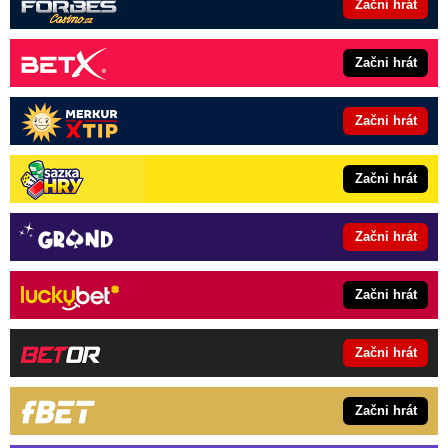
Začni hrát
Začni hrát
Začni hrát
Začni hrát
Začni hrát
Začni hrát
Začni hrát
Začni hrát