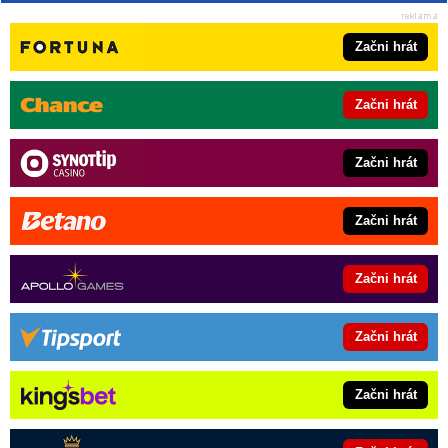
Začni hrát
Začni hrát
Začni hrát
Začni hrát
Začni hrát
Začni hrát
Začni hrát