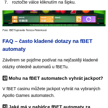
roztočte válce kliknutím na šipku.
Foto: fBET/upravila Tereza Peterková
FAQ – často kladené dotazy na fBET
automaty
Závěrem se pojďme podívat na nejčastěji kladené
otázky ohledně automatů u fBETu.
1️⃣ Mohu na fBET automatech vyhrát jackpot?
V fBET casinu můžete jackpot vyhrát na vybraných
Apollo Games automatech.
2️⃣ Jaké má v nabídce fBET automaty za