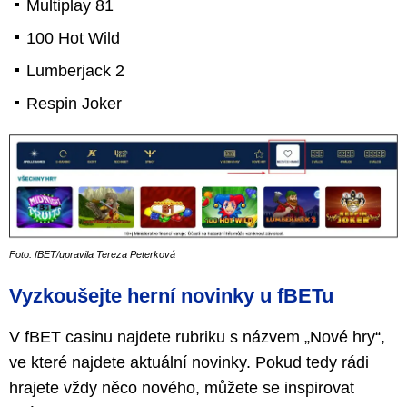
Multiplay 81
100 Hot Wild
Lumberjack 2
Respin Joker
Foto: fBET/upravila Tereza Peterková
Vyzkoušejte herní novinky u fBETu
V fBET casinu najdete rubriku s názvem „Nové hry“,
ve které najdete aktuální novinky. Pokud tedy rádi
hrajete vždy něco nového, můžete se inspirovat