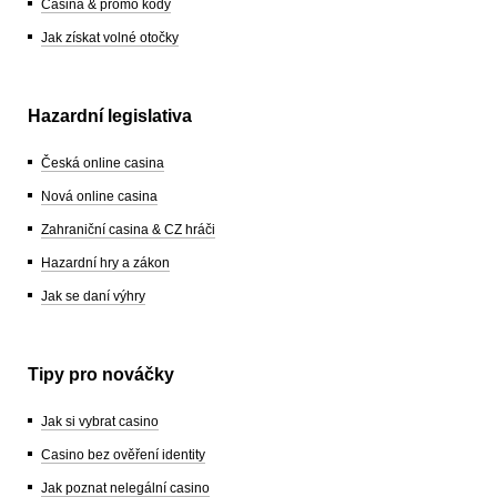
Casina & promo kódy
Jak získat volné otočky
Hazardní legislativa
Česká online casina
Nová online casina
Zahraniční casina & CZ hráči
Hazardní hry a zákon
Jak se daní výhry
Tipy pro nováčky
Jak si vybrat casino
Casino bez ověření identity
Jak poznat nelegální casino