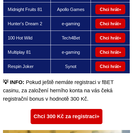
Midnight Fruits 81
Apollo Games
Chci hrát
Hunter's Dream 2
e-gaming
Chci hrát
100 Hot Wild
Tech4Bet
Chci hrát
Multiplay 81
e-gaming
Chci hrát
Respin Joker
Synot
Chci hrát
💡 INFO:
Pokud ještě nemáte registraci v fBET
casinu, za založení herního konta na vás čeká
registrační bonus v hodnotě 300 Kč.
Chci 300 Kč za registraci