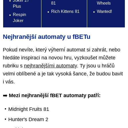
Joker 27
81
Wheels
Plus
Rich Kittens 81
Wanted!
Respin
Joker
Nejhranější automaty u fBETu
Pokud nevíte, který výherní automat si zahrát, nebo
hledáte inspiraci na novou hru, vyzkoušet můžete
rubriku s
nejhranějšími automaty
. Ty jsou u hráčů
velmi oblíbené a je tak vysoká šance, že budou bavit
i vás.
➡️
Mezi nejhranější fBET automaty patří:
Midnight Fruits 81
Hunter's Dream 2