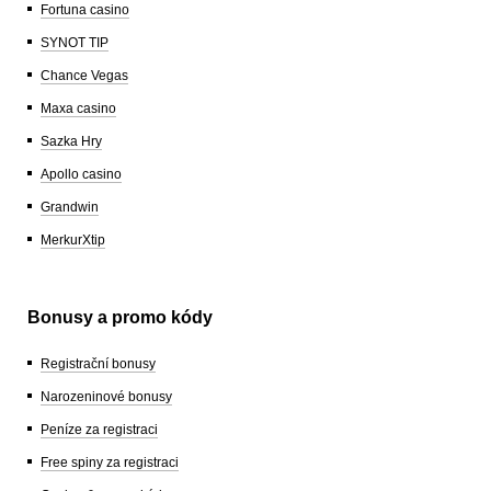
Fortuna casino
SYNOT TIP
Chance Vegas
Maxa casino
Sazka Hry
Apollo casino
Grandwin
MerkurXtip
Bonusy a promo kódy
Registrační bonusy
Narozeninové bonusy
Peníze za registraci
Free spiny za registraci