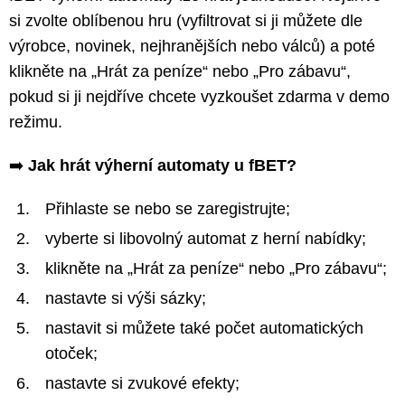
si zvolte oblíbenou hru (vyfiltrovat si ji můžete dle
výrobce, novinek, nejhranějších nebo válců) a poté
klikněte na „Hrát za peníze“ nebo „Pro zábavu“,
pokud si ji nejdříve chcete vyzkoušet zdarma v demo
režimu.
➡️
Jak hrát výherní automaty u fBET?
Přihlaste se nebo se zaregistrujte;
vyberte si libovolný automat z herní nabídky;
klikněte na „Hrát za peníze“ nebo „Pro zábavu“;
nastavte si výši sázky;
nastavit si můžete také počet automatických
otoček;
nastavte si zvukové efekty;