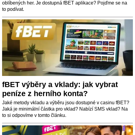
oblíbených her. Je dostupná fBET aplikace? Pojďme se na
to podívat.
fBET výběry a vklady: jak vybrat
peníze z herního konta?
Jaké metody vkladu a výběru jsou dostupné v casinu fBET?
Jaká je minimální částka pro vklad? Nabízí SMS vklad? Na
to si odpovíme v tomto článku.