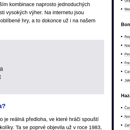
Gr
devším kombinace naprosto jednoduchých
Mer
sti vysokých výher. Na internetu jsou
 oblíbené hry, a to dokonce už i na našem
Bon
Reg
Nar
Pen
Fre
ka
Cas
t
Jak
Haza
a?
Čes
Nov
o je reálná předloha, ve které hráči spouští
Zah
olíky. Ta se poprvé objevila už v roce 1983,