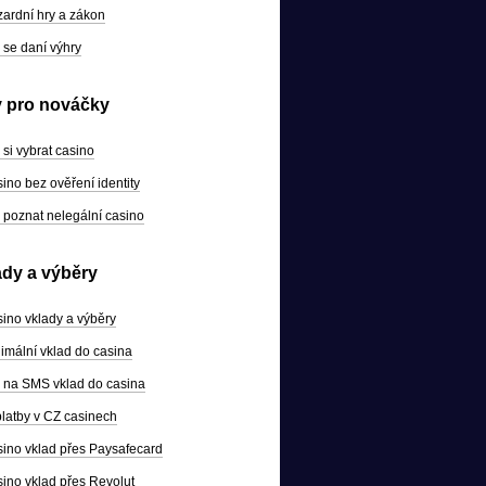
ardní hry a zákon
 se daní výhry
y pro nováčky
 si vybrat casino
ino bez ověření identity
 poznat nelegální casino
ady a výběry
ino vklady a výběry
imální vklad do casina
 na SMS vklad do casina
latby v CZ casinech
ino vklad přes Paysafecard
ino vklad přes Revolut