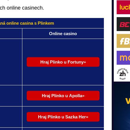
ých online casinech.
ná online casina s Plinkem
Online casino
Hraj Plinko u Fortuny
Hraj Plinko u Apolla
Hraj Plinko u Sazka Her