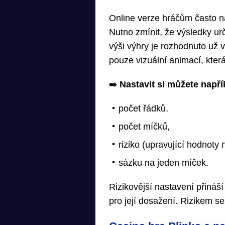
Online verze hráčům často n
Nutno zmínit, že výsledky ur
výši výhry je rozhodnuto už 
pouze vizuální animací, kte
➡️
Nastavit si můžete napří
počet řádků,
počet míčků,
riziko (upravující hodnoty n
sázku na jeden míček.
Rizikovější nastavení přináší
pro její dosažení. Rizikem s