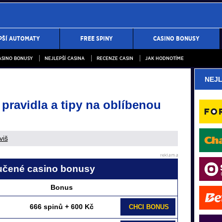
PŠÍ AUTOMATY
FREE SPINY
CASINO BONUSY
ASINO BONUSY
NEJLEPŠÍ CASINA
RECENZE CASIN
JAK HODNOTÍME
NEJL
pravidla a tipy na oblíbenou
viš
čené casino bonusy
Bonus
666 spinů + 600 Kč
CHCI BONUS