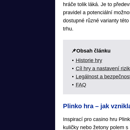
hráče tolik láká. Je to pře
pravidel a potenciální možno
dostupné různé varianty této
trhu.
Obsah článku
Historie hry
Cíl hry a nastavení rizi
Legálnost a bezpečnos
FAQ
Plinko hra – jak vznikl
Inspirací pro casino hru Plink
kuličky nebo žetony polem s k