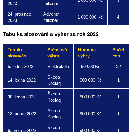
1 000 000 Kč
3
2023
milionář
24. prosince
Adventní
1 000 000 Kč
4
2023
milionář
Tabulka slosování a výher za rok 2022
Termín
Prémiová
Hodnota
Počet
slosování
výhra
výhry
cen
5. ledna 2022
Elektrokolo
50 000 Kč
22
Škoda
14. ledna 2022
900 000 Kč
1
Kodiaq
Škoda
30. ledna 2022
900 000 Kč
1
Kodiaq
Škoda
18. února 2022
900 000 Kč
1
Kodiaq
Škoda
6. března 2022
900 000 Kč
1