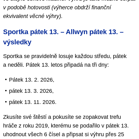
v podobě hotovosti (výherce obdrží finanční
ekvivalent věcné výhry).
Sportka pátek 13. – Allwyn pátek 13. –
výsledky
Sportka se pravidelně losuje každou středu, pátek
a neděli. Pátek 13. letos připadá na tři dny:
Pátek 13. 2. 2026,
pátek 13. 3. 2026,
pátek 13. 11. 2026.
Zkusíte své štěstí a pokusíte se zopakovat trefu
hráče z roku 2019, kterému se podařilo v pátek 13.
uhodnout všech 6 čísel a připsat si výhru přes 25