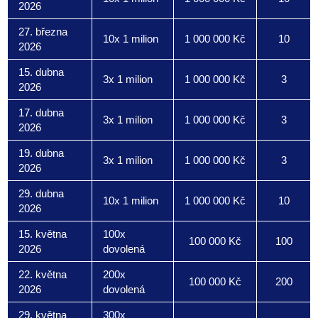
2026
27. března
10x 1 milion
1 000 000 Kč
10
2026
15. dubna
3x 1 milion
1 000 000 Kč
3
2026
17. dubna
3x 1 milion
1 000 000 Kč
3
2026
19. dubna
3x 1 milion
1 000 000 Kč
3
2026
29. dubna
10x 1 milion
1 000 000 Kč
10
2026
15. května
100x
100 000 Kč
100
2026
dovolená
22. května
200x
100 000 Kč
200
2026
dovolená
29. května
300x