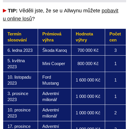
TIP:
Věděli jste, že se u Allwynu můžete
pobavit
u online losů
?
Termín
Prémiová
Hodnota
Počet
slosování
výhra
výhry
cen
6. ledna 2023
Škoda Karoq
700 000 Kč
3
5. května
Mini Cooper
800 000 Kč
1
2023
10. listopadu
Ford
1 600 000 Kč
1
2023
Mustang
3. prosince
Adventní
1 000 000 Kč
1
2023
milionář
10. prosince
Adventní
1 000 000 Kč
2
2023
milionář
17. prosince
Adventní