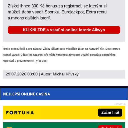
Získej ihned 300 Kč bonus za registraci, se kterým si
můžeš třeba vsadit Sportku, Eurojackpot, Extra rentu
a mnoho dalších loterií.
KLIKNI ZDE a vsaď si online loterie Allwyn
Hrajte zodpovědně
a pro zábavu! Zákaz účasti osob mladších 18 let na hazardní hře. Ministerstvo
financí varuje: Účastí na hazardní hře může vzniknout závislost! Využití bonusů je podmíněno
registrací u provozovatele -
více zde
.
29.07.2026 03:00
| Autor:
Michal Křivský
NEJLEPŠÍ ONLINE CASINA
Začni hrát