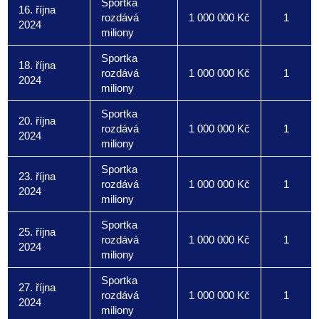
Sportka
16. října
rozdává
1 000 000 Kč
1
2024
miliony
Sportka
18. října
rozdává
1 000 000 Kč
1
2024
miliony
Sportka
20. října
rozdává
1 000 000 Kč
1
2024
miliony
Sportka
23. října
rozdává
1 000 000 Kč
1
2024
miliony
Sportka
25. října
rozdává
1 000 000 Kč
1
2024
miliony
Sportka
27. října
rozdává
1 000 000 Kč
1
2024
miliony