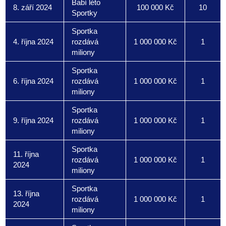
Babí léto
8. září 2024
100 000 Kč
10
Sportky
Sportka
4. října 2024
rozdává
1 000 000 Kč
1
miliony
Sportka
6. října 2024
rozdává
1 000 000 Kč
1
miliony
Sportka
9. října 2024
rozdává
1 000 000 Kč
1
miliony
Sportka
11. října
rozdává
1 000 000 Kč
1
2024
miliony
Sportka
13. října
rozdává
1 000 000 Kč
1
2024
miliony