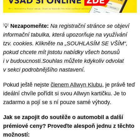
💡
Nezapomeňte:
Na registrační stránce se objeví
informační tabulka, která upozorňuje na využívání
tzv. cookies. Klikněte na „SOUHLASÍM SE VŠÍM“,
pokud chcete mít jistotu nabídky všech bonusů
i v budoucnosti.Souhlas můžete kdykoliv odvolat
v sekci podrobnějšího nastavení.
Pokud ještě nejste
členem Allwyn Klubu
, je právě teď
ideální chvíle pořídit si svou Allwyn kartičku. Je to
zadarmo a pojí se s ní pouze samé výhody.
Jak se zapojit do soutěže o automobil a další
prémiové ceny? Proveďte alespoň jednu z těchto
možností: