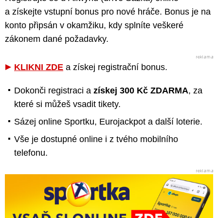
a získejte vstupní bonus pro nové hráče. Bonus je na
konto připsán v okamžiku, kdy splníte veškeré
zákonem dané požadavky.
KLIKNI ZDE
a získej registrační bonus.
Dokonči registraci a
získej 300 Kč ZDARMA
, za
které si můžeš vsadit tikety.
Sázej online Sportku, Eurojackpot a další loterie.
Vše je dostupné online i z tvého mobilního
telefonu.