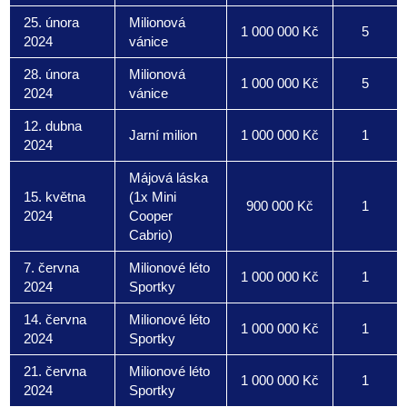
25. února
Milionová
1 000 000 Kč
5
2024
vánice
28. února
Milionová
1 000 000 Kč
5
2024
vánice
12. dubna
Jarní milion
1 000 000 Kč
1
2024
Májová láska
15. května
(1x Mini
900 000 Kč
1
2024
Cooper
Cabrio)
7. června
Milionové léto
1 000 000 Kč
1
2024
Sportky
14. června
Milionové léto
1 000 000 Kč
1
2024
Sportky
21. června
Milionové léto
1 000 000 Kč
1
2024
Sportky