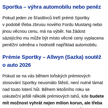
Sportka – výhra automobilu nebo peněz
Pokud jeden ze šťastlivců trefí prémii Sportky
v podobě třeba zbrusu nového Fordu Mustang nebo
jinou věcnou cenu, má na výběr. Na žádost
sázejícího mu může být místo věcné ceny vyplacena
peněžní odměna v hodnotě například automobilu.
Prémie Sportky – Allwyn (Sazka) soutěž
o auto 2026
Pokud se na vás během loňských prémiových
slosování Sportky neusmálo štěstí, není nutné lámat
nad touto loterií hůl. Během letošního roku se
uskuteční ještě několik prémiových tahů, kde
budete
mít možnost vyhrát nejen milion korun, ale třeba