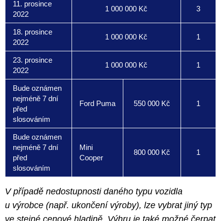
11. prosince
1 000 000 Kč
3
2022
18. prosince
1 000 000 Kč
1
2022
23. prosince
1 000 000 Kč
1
2022
Bude oznámen
nejméně 7 dní
Ford Puma
550 000 Kč
1
před
slosováním
Bude oznámen
nejméně 7 dní
Mini
800 000 Kč
1
před
Cooper
slosováním
V případě nedostupnosti daného typu vozidla
u výrobce (např. ukončení výroby), lze vybrat jiný typ
ve stejné cenové hladině. Výhru je také možné čerpat