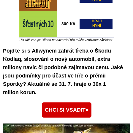
HRAJ
300 Kč
NYNÍ
18+ MF varuje: Účastí na hazardní hře může vzniknout závislost.
Pojďte si s Allwynem zahrát třeba o Škodu
Kodiaq, slosování o nový automobil, extra
miliony navíc či podobně zajímavou cenu. Jaké
jsou podmínky pro účast ve hře o prémii
Sportky? Aktuálně se 31. 7. hraje o 30x 1
milion korun.
CHCI SI VSADIT