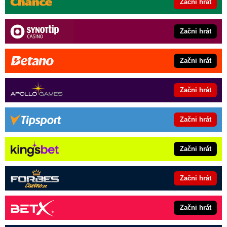
Začni hrát
Začni hrát
Začni hrát
Začni hrát
Začni hrát
Začni hrát
Začni hrát
Začni hrát