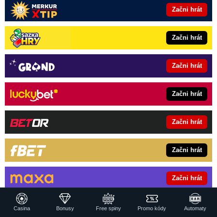
Začni hrát
Začni hrát
Začni hrát
Začni hrát
Začni hrát
Začni hrát
Začni hrát
Hrajte zodpovědně. 18+ | Ministerstvo financí varuje: Účastí na
hazardní hře může vzniknout závislost.
Casina
Bonusy
Free spiny
Promo kódy
Automaty