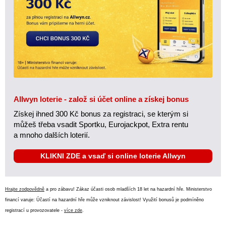
Allwyn loterie - založ si účet online a získej bonus
Získej ihned 300 Kč bonus za registraci, se kterým si
můžeš třeba vsadit Sportku, Eurojackpot, Extra rentu
a mnoho dalších loterií.
KLIKNI ZDE a vsaď si online loterie Allwyn
Hrajte zodpovědně
a pro zábavu! Zákaz účasti osob mladších 18 let na hazardní hře. Ministerstvo
financí varuje: Účastí na hazardní hře může vzniknout závislost! Využití bonusů je podmíněno
registrací u provozovatele -
více zde
.