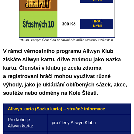
HRAJ
300 Kč
NYNÍ
18+ MF varuje: Účastí na hazardní hře může vzniknout závislost.
V rámci věrnostního programu Allwyn Klub
získáte Allwyn kartu, dříve známou jako Sazka
kartu. Členství v klubu je zcela zdarma
a registrovaní hráči mohou využívat různé
výhody, jako je ukládání oblíbených sázek, akce,
soutěže nebo odměny na Kole Štěstí.
Allwyn karta (Sazka karta) – stručné informace
Pro koho je
pro členy Allwyn Klubu
Allwyn karta: