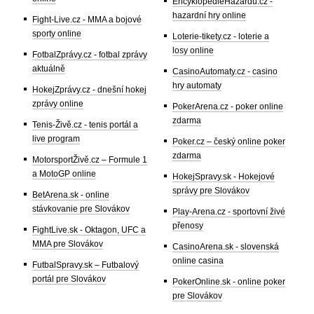
EncyklopedieHazardu.cz -
hazardní hry online
Fight-Live.cz - MMA a bojové
sporty online
Loterie-tikety.cz - loterie a
losy online
FotbalZprávy.cz - fotbal zprávy
aktuálně
CasinoAutomaty.cz - casino
hry automaty
HokejZprávy.cz - dnešní hokej
zprávy online
PokerArena.cz - poker online
zdarma
Tenis-Živě.cz - tenis portál a
live program
Poker.cz – český online poker
zdarma
MotorsportŽivě.cz – Formule 1
a MotoGP online
HokejSpravy.sk - Hokejové
správy pre Slovákov
BetArena.sk - online
stávkovanie pre Slovákov
Play-Arena.cz - sportovní živé
přenosy
FightLive.sk - Oktagon, UFC a
MMA pre Slovákov
CasinoArena.sk - slovenská
online casina
FutbalSpravy.sk – Futbalový
portál pre Slovákov
PokerOnline.sk - online poker
pre Slovákov