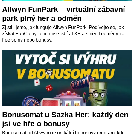
Allwyn FunPark – virtuální zábavní
park plný her a odměn
Zjistili jsme, jak funguje Allwyn FunPark. Podívejte se, jak
získat FunCoiny, plnit mise, sbírat XP a směnit odměny za
free spiny nebo bonusy.
Bonusomat u Sazka Her: každý den
jsi ve hře o bonusy
Bonusomat od Allwynu je unikátní bonusový program, kde