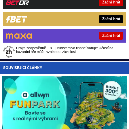
Začni hrát
Začni hrát
Začni hrát
Hrajte zodpovědně. 18+ | Ministerstvo financí varuje: Účastí na
hazardní hře může vzniknout závislost.
SOUVISEJÍCÍ ČLÁNKY