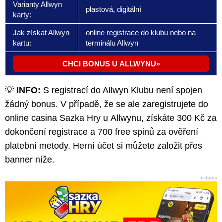
Varianty Allwyn
plastová, digitální
karty:
Jak získat Allwyn
online registrace do klubu nebo na
kartu:
terminálu Allwyn
CHCI BONUS U ALLWYNU
💡
INFO:
S registrací do Allwyn Klubu není spojen
žádný bonus. V případě, že se ale zaregistrujete do
online casina Sazka Hry u Allwynu, získáte 300 Kč za
dokončení registrace a 700 free spinů za ověření
platební metody. Herní účet si můžete založit přes
banner níže.