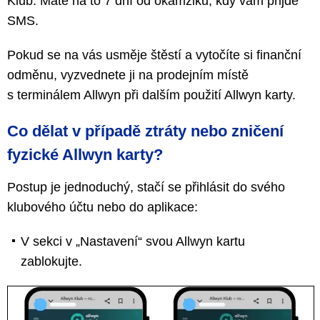
Klub. Máte na to 7 dní od okamžiku, kdy vám přijde
SMS.
Pokud se na vás usměje štěstí a vytočíte si finanční
odměnu, vyzvednete ji na prodejním místě
s terminálem Allwyn při dalším použití Allwyn karty.
Co dělat v případě ztráty nebo zničení
fyzické Allwyn karty?
Postup je jednoduchý, stačí se přihlásit do svého
klubového účtu nebo do aplikace:
V sekci v „Nastavení“ svou Allwyn kartu
zablokujte.