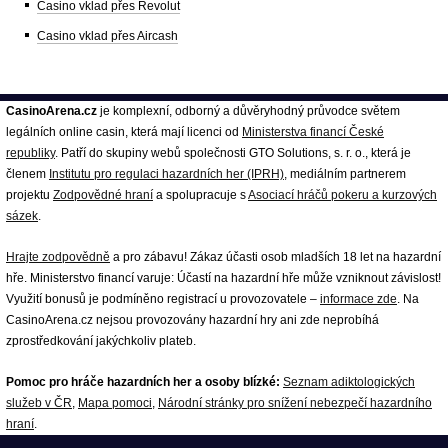
Casino vklad přes Revolut
Casino vklad přes Aircash
CasinoArena.cz
je komplexní, odborný a důvěryhodný průvodce světem
legálních online casin, která mají licenci od
Ministerstva financí České
republiky
. Patří do skupiny webů společnosti GTO Solutions, s. r. o., která je
členem
Institutu pro regulaci hazardních her (IPRH)
, mediálním partnerem
projektu
Zodpovědné hraní
a spolupracuje s
Asociací hráčů pokeru a kurzových
sázek
.
Hrajte zodpovědně
a pro zábavu! Zákaz účasti osob mladších 18 let na hazardní
hře. Ministerstvo financí varuje: Účastí na hazardní hře může vzniknout závislost!
Využití bonusů je podmíněno registrací u provozovatele –
informace zde
. Na
CasinoArena.cz nejsou provozovány hazardní hry ani zde neprobíhá
zprostředkování jakýchkoliv plateb.
Pomoc pro hráče hazardních her a osoby blízké:
Seznam adiktologických
služeb v ČR
,
Mapa pomoci
,
Národní stránky pro snížení nebezpečí hazardního
hraní
.