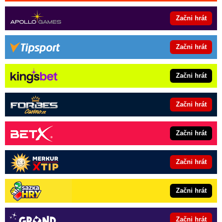
Začni hrát
Začni hrát
Začni hrát
Začni hrát
Začni hrát
Začni hrát
Začni hrát
Začni hrát