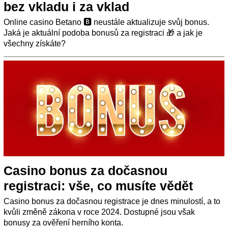
bez vkladu i za vklad
Online casino Betano 🅱️ neustále aktualizuje svůj bonus.
Jaká je aktuální podoba bonusů za registraci 🎁 a jak je
všechny získáte?
Casino bonus za dočasnou
registraci: vše, co musíte vědět
Casino bonus za dočasnou registrace je dnes minulostí, a to
kvůli změně zákona v roce 2024. Dostupné jsou však
bonusy za ověření herního konta.