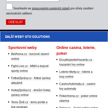
Souhlasím se
zpracováním osobních údajů
pro účely zasílání
obchodních sdělení
DALŠÍ WEBY GTO SOLUTIONS
Sportovní weby
Online casina, loterie,
poker
BetArena.cz - kurzové sázení
online
EncyklopedieHazardu.cz -
hazardní hry online
Fight-Live.cz - MMA a bojové
sporty online
Loterie-tikety.cz - loterie a
losy online
FotbalZprávy.cz - fotbal zprávy
aktuálně
CasinoAutomaty.cz - casino
hry automaty
HokejZprávy.cz - dnešní hokej
zprávy online
PokerArena.cz - poker online
zdarma
Tenis-Živě.cz - tenis portál a
live program