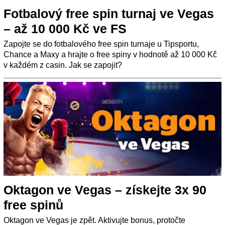
Fotbalový free spin turnaj ve Vegas
– až 10 000 Kč ve FS
Zapojte se do fotbalového free spin turnaje u Tipsportu,
Chance a Maxy a hrajte o free spiny v hodnotě až 10 000 Kč
v každém z casin. Jak se zapojit?
Oktagon ve Vegas – získejte 3x 90
free spinů
Oktagon ve Vegas je zpět. Aktivujte bonus, protočte