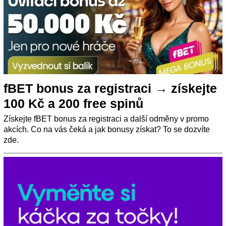
fBET bonus za registraci → získejte
100 Kč a 200 free spinů
Získejte fBET bonus za registraci a další odměny v promo
akcích. Co na vás čeká a jak bonusy získat? To se dozvíte
zde.