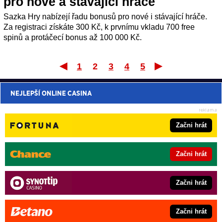
pro nové a stávající hráče
Sazka Hry nabízejí řadu bonusů pro nové i stávající hráče.
Za registraci získáte 300 Kč, k prvnímu vkladu 700 free
spinů a protáčecí bonus až 100 000 Kč.
1
2
3
4
5
První
Posle
NEJLEPŠÍ ONLINE CASINA
Začni hrát
Začni hrát
Začni hrát
Začni hrát