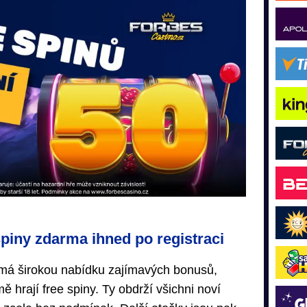
spiny zdarma ihned po registraci
má širokou nabídku zajímavých bonusů,
ě hrají free spiny. Ty obdrží všichni noví