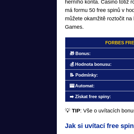
herního konta. Casino totiž 
má formu 50 free spinů v hod
můžete okamžitě roztočit n
Games.
FORBES FREE
🎁 Bonus:
💰 Hodnota bonusu:
📝 Podmínky:
🎰 Automat:
➡️ Získat free spiny:
💡
TIP
: Vše o uvítacích bonu
Jak si uvítací free s