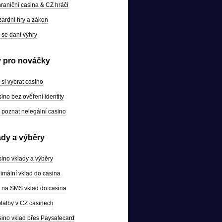
raniční casina & CZ hráči
ardní hry a zákon
 se daní výhry
y pro nováčky
 si vybrat casino
ino bez ověření identity
 poznat nelegální casino
ady a výběry
ino vklady a výběry
imální vklad do casina
 na SMS vklad do casina
latby v CZ casinech
ino vklad přes Paysafecard