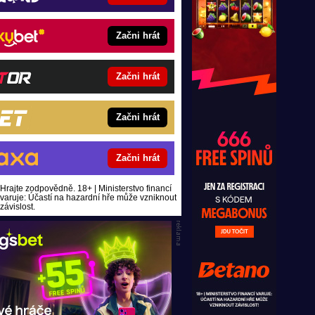
Začni hrát
Začni hrát
Začni hrát
Začni hrát
Hrajte zodpovědně. 18+ | Ministerstvo financí
varuje: Účastí na hazardní hře může vzniknout
závislost.