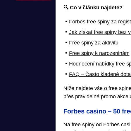
🔍 Co v článku najdete?
Forbes free spiny za regist
Jak získat free spiny bez 
Free spiny za aktivitu
Free spiny k narozeninám
Hodnocení nabídky free s
FAQ – Často kladené dota
Níže najdete vše o free spin
přes pravidelné promo akce 
Forbes casino – 50 fr
Na free spiny od Forbes casi