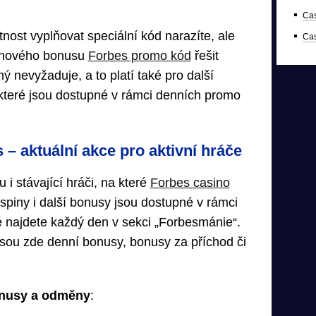
Cas
nost vyplňovat speciální kód narazíte, ale
Cas
inového bonusu
Forbes promo kód
řešit
 nevyžaduje, a to platí také pro další
 které jsou dostupné v rámci denních promo
 – aktuální akce pro aktivní hráče
 i stávající hráči, na které
Forbes casino
piny i další bonusy jsou dostupné v rámci
é najdete každý den v sekci „Forbesmánie“.
sou zde denní bonusy, bonusy za příchod či
onusy a odměny
: