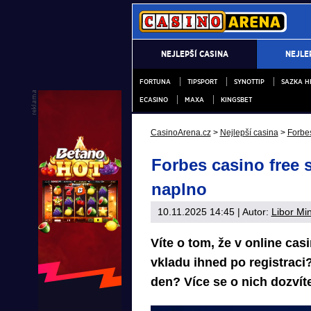
NEJLEPŠÍ CASINA
NEJLE
FORTUNA
TIPSPORT
SYNOTTIP
SAZKA H
ECASINO
MAXA
KINGSBET
CasinoArena.cz
>
Nejlepší casina
>
Forbe
Forbes casino free s
naplno
10.11.2025 14:45
| Autor:
Libor Min
Víte o tom, že v online cas
vkladu ihned po registraci
den? Více se o nich dozvíte