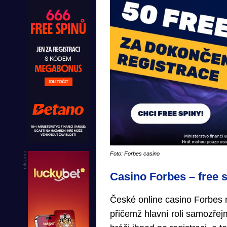
Foto: Forbes casino
Casino Forbes – free 
České online casino Forbes 
přičemž hlavní roli samozřejm