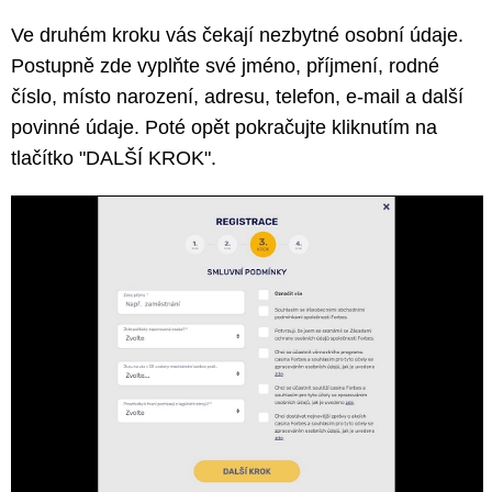
Ve druhém kroku vás čekají nezbytné osobní údaje.
Postupně zde vyplňte své jméno, příjmení, rodné
číslo, místo narození, adresu, telefon, e-mail a další
povinné údaje. Poté opět pokračujte kliknutím na
tlačítko "DALŠÍ KROK".