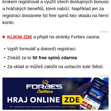
krokem registrovat a využít všech dostupných bonusů
a hráčských benefitů, které nabízí. Například jen za
registraci dostanete 50 free spinů bez vkladu na herní
konto.
KLIKNI ZDE
a přejdi na stránky Forbes casina.
Vyplň formulář a dokonči registraci.
Získáš za to
50 free spinů zdarma
.
Za vklad si můžeš zatočit na uvítacím kole štěstí.