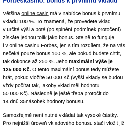
Forbeskasino: bonus k prvnímu vkladu
Většina
online casin
má v nabídce bonus k prvnímu
vkladu 100 %. To znamená, že provedete vklad
v určité výši a poté (po splnění podmínek protočení)
získáte jednou tolik jako bonus. Stejně to funguje
i v online casinu Forbes, jen s tím rozdílem, že na vás
nečeká pouze bonus 100 %, ale pokud budete chtít,
tak dokonce až 250 %. Jeho
maximální výše je
125 000 Kč.
O tento maximální bonus tedy můžete
hrát, pokud vložíte 50 000 Kč (vyšší vklady se budou
vždy počítat tak, jakoby vklad měl hodnotu
50 000 Kč). Následně je ještě třeba protočit do
14 dnů 35násobek hodnoty bonusu.
Samozřejmě není nutné vkládat tak vysoké částky.
Pro nejnižší úroveň vkladového bonusu stačí vložit již