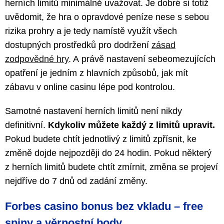
herních limitů minimálně uvažovat. Je dobré si totiž
uvědomit, že hra o opravdové peníze nese s sebou
rizika prohry a je tedy namístě využít všech
dostupných prostředků pro dodržení
zásad
zodpovědné hry
. A právě nastavení sebeomezujících
opatření je jedním z hlavních způsobů, jak mít
zábavu v online casinu lépe pod kontrolou.
Samotné nastavení herních limitů není nikdy
definitivní.
Kdykoliv můžete každý z limitů upravit.
Pokud budete chtít jednotlivý z limitů zpřísnit, ke
změně dojde nejpozději do 24 hodin. Pokud některý
z herních limitů budete chtít zmírnit, změna se projeví
nejdříve do 7 dnů od zadání změny.
Forbes casino bonus bez vkladu – free
spiny a věrnostní body