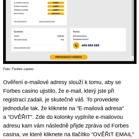
Foto: Forbes casino
Ověření e-mailové adresy slouží k tomu, aby se
Forbes casino ujistilo, že e-mail, který jste při
registraci zadali, je skutečně váš. To provedete
jednoduše tak, že kliknete na "E-mailová adresa"
a "OVĚŘIT". Zde do kolonky vyplníte e-mailovou
adresu kam vám následně přijde zpráva od Forbes
casina, ve které kliknete na tlačítko "OVĚŘIT EMAIL"