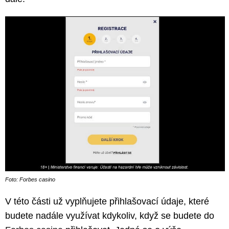
Foto: Forbes casino
V této části už vyplňujete přihlašovací údaje, které
budete nadále využívat kdykoliv, když se budete do