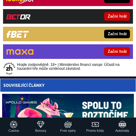
Začni hrát
Začni hrát
Začni hrát
Hrajte zodpovědně. 18+ | Ministerstvo financí varuje: Účastí na
hazardní hře může vzniknout závislost.
SOUVISEJÍCÍ ČLÁNKY
Casina
Bonusy
Free spiny
Promo kódy
Automaty