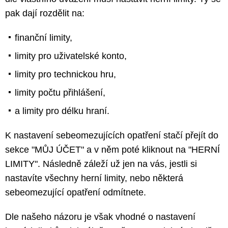
pak dají rozdělit na:
finanční limity,
limity pro uživatelské konto,
limity pro technickou hru,
limity počtu přihlášení,
a limity pro délku hraní.
K nastavení sebeomezujících opatření stačí přejít do
sekce "MŮJ ÚČET" a v něm poté kliknout na "HERNÍ
LIMITY". Následně záleží už jen na vás, jestli si
nastavíte všechny herní limity, nebo některá
sebeomezující opatření odmítnete.
Dle našeho názoru je však vhodné o nastavení