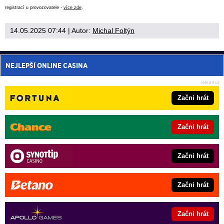
registrací u provozovatele -
více zde
.
14.05.2025 07:44
| Autor:
Michal Foltýn
NEJLEPŠÍ ONLINE CASINA
Začni hrát
Začni hrát
Začni hrát
Začni hrát
Začni hrát