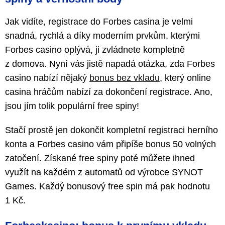
Jak vidíte, registrace do Forbes casina je velmi
snadná, rychlá a díky moderním prvkům, kterými
Forbes casino oplývá, ji zvládnete kompletně
z domova. Nyní vás jistě napadá otázka, zda Forbes
casino nabízí nějaký
bonus bez vkladu
, který online
casina hráčům nabízí za dokončení registrace. Ano,
jsou jím tolik populární free spiny!
Stačí prostě jen dokončit kompletní registraci herního
konta a Forbes casino vám připíše bonus 50 volných
zatočení. Získané free spiny poté můžete ihned
využít na každém z automatů od výrobce SYNOT
Games. Každý bonusový free spin má pak hodnotu
1 Kč.