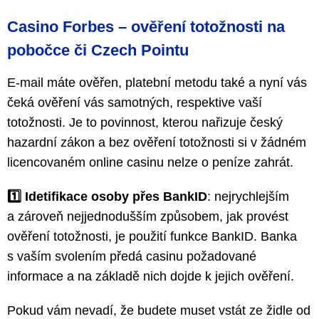
Casino Forbes – ověření totožnosti na
pobočce či Czech Pointu
E-mail máte ověřen, platební metodu také a nyní vás
čeká ověření vás samotných, respektive vaší
totožnosti. Je to povinnost, kterou nařizuje český
hazardní zákon a bez ověření totožnosti si v žádném
licencovaném online casinu nelze o peníze zahrát.
1️⃣ Idetifikace osoby přes BankID
: nejrychlejším
a zároveň nejjednodušším způsobem, jak provést
ověření totožnosti, je použití funkce BankID. Banka
s vaším svolením předá casinu požadované
informace a na základě nich dojde k jejich ověření.
Pokud vám nevadí, že budete muset vstát ze židle od