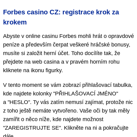
Forbes casino CZ: registrace krok za
krokem
Abyste v online casinu Forbes mohli hrát o opravdové
peníze a především čerpat veškeré hráčské bonusy,
musíte si založit herní účet. Toho docílíte tak, že
přejdete na web casina a v pravém horním rohu
kliknete na ikonu figurky.
V tento moment se vám zobrazí přihlašovací tabulka,
kde najdete kolonky "PŘIHLAŠOVACÍ JMÉNO"
a "HESLO". Ty vás zatím nemusí zajímat, protože nic
z toho ještě nemáte vytvořeno. Vaše oči by tak měly
zamířit o něco níže, kde najdete možnost
"ZAREGISTRUJTE SE". Klikněte na ni a pokračujte
dále.