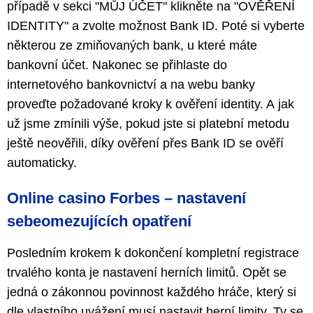
případě v sekci "MŮJ ÚČET" klikněte na "OVĚŘENÍ
IDENTITY" a zvolte možnost Bank ID. Poté si vyberte
některou ze zmiňovaných bank, u které máte
bankovní účet. Nakonec se přihlaste do
internetového bankovnictví a na webu banky
proveďte požadované kroky k ověření identity. A jak
už jsme zmínili výše, pokud jste si platební metodu
ještě neověřili, díky ověření přes Bank ID se ověří
automaticky.
Online casino Forbes – nastavení
sebeomezujících opatření
Posledním krokem k dokončení kompletní registrace
trvalého konta je nastavení herních limitů. Opět se
jedná o zákonnou povinnost každého hráče, který si
dle vlastního uvážení musí nastavit herní limity. Ty se