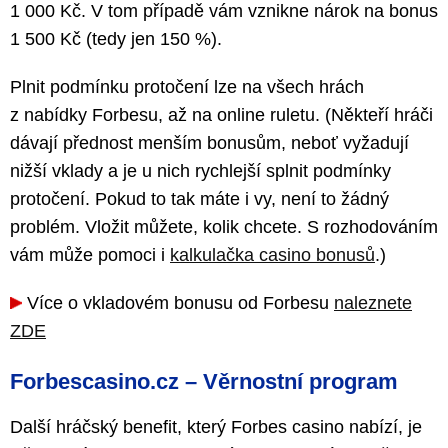
1 000 Kč. V tom případě vám vznikne nárok na bonus
1 500 Kč (tedy jen 150 %).
Plnit podmínku protočení lze na všech hrách
z nabídky Forbesu, až na online ruletu. (Někteří hráči
dávají přednost menším bonusům, neboť vyžadují
nižší vklady a je u nich rychlejší splnit podmínky
protočení. Pokud to tak máte i vy, není to žádný
problém. Vložit můžete, kolik chcete. S rozhodováním
vám může pomoci i
kalkulačka casino bonusů
.)
Více o vkladovém bonusu od Forbesu
naleznete
ZDE
Forbescasino.cz – Věrnostní program
Další hráčský benefit, který Forbes casino nabízí, je