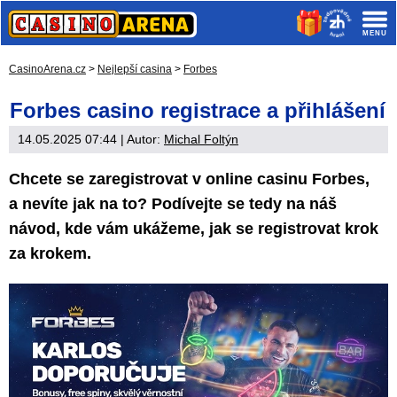
CasinoArena.cz
>
Nejlepší casina
>
Forbes
Forbes casino registrace a přihlášení
14.05.2025 07:44
| Autor:
Michal Foltýn
Chcete se zaregistrovat v online casinu Forbes,
a nevíte jak na to? Podívejte se tedy na náš
návod, kde vám ukážeme, jak se registrovat krok
za krokem.