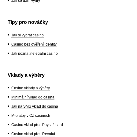
Jak se daní výhry
Tipy pro nováčky
Jak si vybrat casino
Casino bez ověření identity
Jak poznat nelegální casino
Vklady a výběry
Casino vklady a výběry
Minimální vklad do casina
Jak na SMS vklad do casina
M-platby v CZ casinech
Casino vklad přes Paysafecard
Casino vklad přes Revolut