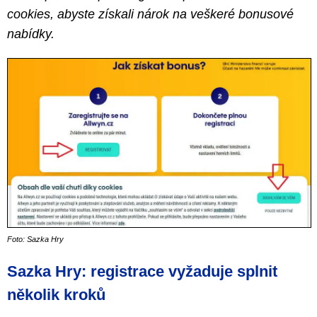
cookies, abyste získali nárok na veškeré bonusové
nabídky.
Foto: Sazka Hry
Sazka Hry: registrace vyžaduje splnit
několik kroků