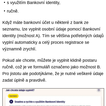
s využitím Bankovní identity,
ručně.
Když máte bankovní účet u některé z bank ze
seznamu, lze vyplnit osobní údaje pomocí Bankovní
identity (možnost A). Tím se většina potřebných údajů
vyplní automaticky a celý proces registrace se
významně zrychlí.
Pokud ale chcete, můžete je vyplnit klidně postaru
ručně, což je ve formuláři označeno jako možnost B.
Pro jistotu ale podotýkáme, že je nutné veškeré údaje
zadat úplně a pravdivě.