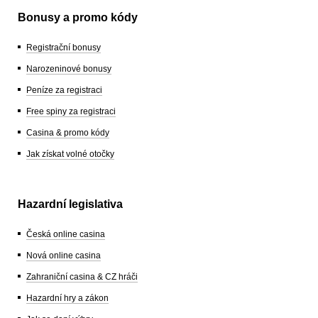
Bonusy a promo kódy
Registrační bonusy
Narozeninové bonusy
Peníze za registraci
Free spiny za registraci
Casina & promo kódy
Jak získat volné otočky
Hazardní legislativa
Česká online casina
Nová online casina
Zahraniční casina & CZ hráči
Hazardní hry a zákon