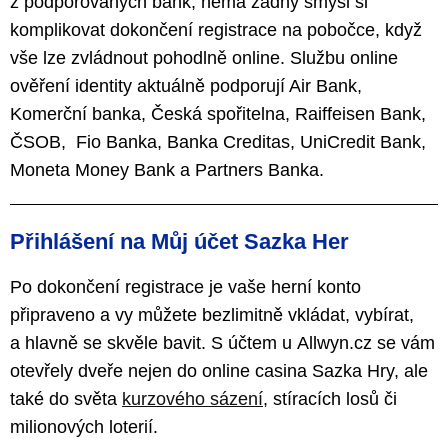
z podporovaných bank, nemá žádný smysl si
komplikovat dokončení registrace na pobočce, když
vše lze zvládnout pohodlně online. Službu online
ověření identity aktuálně podporují Air Bank,
Komerční banka, Česká spořitelna, Raiffeisen Bank,
ČSOB, Fio Banka, Banka Creditas, UniCredit Bank,
Moneta Money Bank a Partners Banka.
Přihlášení na Můj účet Sazka Her
Po dokončení registrace je vaše herní konto
připraveno a vy můžete bezlimitně vkládat, vybírat,
a hlavně se skvěle bavit. S účtem u Allwyn.cz se vám
otevřely dveře nejen do online casina Sazka Hry, ale
také do světa
kurzového sázení
, stíracích losů či
milionových loterií.