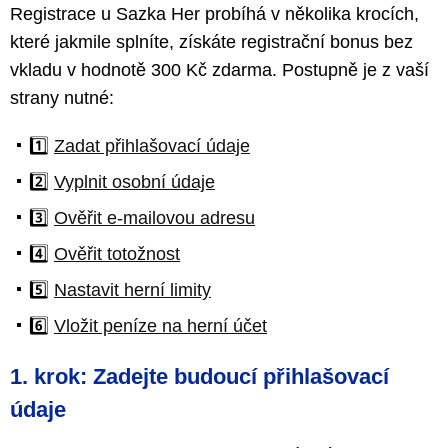
Registrace u Sazka Her probíhá v několika krocích,
které jakmile splníte, získáte registrační bonus bez
vkladu v hodnotě 300 Kč zdarma. Postupně je z vaší
strany nutné:
1️⃣
Zadat přihlašovací údaje
2️⃣
Vyplnit osobní údaje
3️⃣
Ověřit e-mailovou adresu
4️⃣
Ověřit totožnost
5️⃣
Nastavit herní limity
6️⃣
Vložit peníze na herní účet
1. krok: Zadejte budoucí přihlašovací
údaje