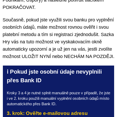
Podnikání, Úspory) a následně potvrdit tlačítkem
POKRAČOVAT.
Současně, pokud jste využili svou banku pro vyplnění
osobních údajů, máte možnost rovnou ověřit i svou
platební metodu a tím si registraci zjednodušit. Sazka
Hry vás na tuto možnost ve vyskakovacím okně
automaticky upozorní a je už jen na vás, jestli zvolíte
možnost ULOŽIT NYNÍ nebo NECHÁM NA POZDĚJI.
ℹ️ Pokud jste osobní údaje nevyplnili
přes Bank ID
Kroky 3 a 4 je nutné splnit manuálně pouze v případě, že jste
i ve 2. kroku použili manuální vyplnění osobních údajů místo
automatického přes Bank ID.
3. krok: Ověřte e-mailovou adresu