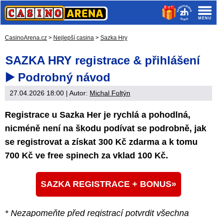
CasinoArena.cz
>
Nejlepší casina
>
Sazka Hry
SAZKA HRY registrace & přihlášení
▶️ Podrobný návod
27.04.2026 18:00
| Autor:
Michal Foltýn
Registrace u Sazka Her je rychlá a pohodlná,
nicméně není na škodu podívat se podrobně, jak
se registrovat a získat 300 Kč zdarma a k tomu
700 Kč ve free spinech za vklad 100 Kč.
SAZKA REGISTRACE + BONUS
* Nezapomeňte před registrací potvrdit všechna