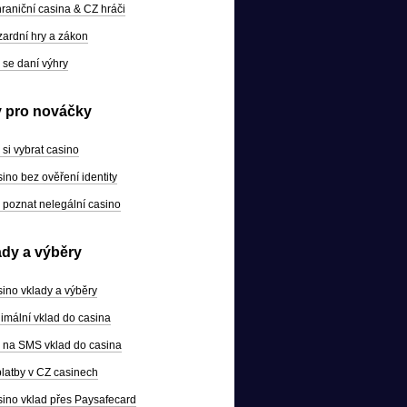
raniční casina & CZ hráči
ardní hry a zákon
 se daní výhry
y pro nováčky
 si vybrat casino
ino bez ověření identity
 poznat nelegální casino
ady a výběry
ino vklady a výběry
imální vklad do casina
 na SMS vklad do casina
latby v CZ casinech
ino vklad přes Paysafecard