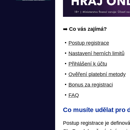
➡️
Co vás zajímá?
Postup registrace
Nastavení herních limitů
Přihlášení k účtu
Ověření platební metody
Bonus za registraci
FAQ
Co musíte udělat pro 
Postup registrace je defino