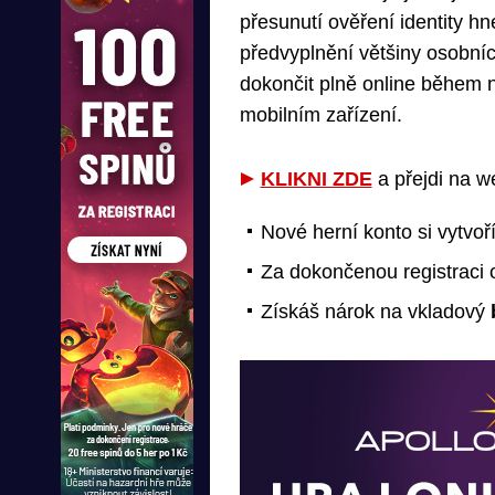
přesunutí ověření identity h
předvyplnění většiny osobníc
dokončit plně online během ně
mobilním zařízení.
KLIKNI ZDE
a přejdi na w
Nové herní konto si vytvo
Za dokončenou registraci
Získáš nárok na vkladový