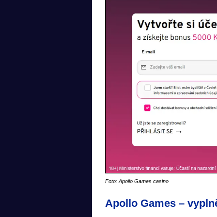
Foto: Apollo Games casino
Apollo Games – vyplně