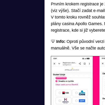
Prvním krokem registrace je 
(viz výše). Stačí zadat e-mai
V tomto kroku rovněž souhla
plány casina Apollo Games. 
registrace, kde si již vybere
💡
Info:
Oproti původní verzi 
manuálně. Vše se načte auto