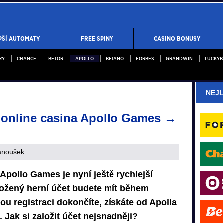
PŠÍ AUTOMATY
FREE SPINY
CASINO BONUSY
RY
CHANCE
BETOR
APOLLO
BETANO
FORBES
GRANDWIN
LUCKYB
NEJL
o online casina Apollo Games →
anoušek
Apollo Games je nyní ještě rychlejší
ložený herní účet budete mít během
ou registraci dokončíte, získáte od Apolla
 Jak si založit účet nejsnadněji?