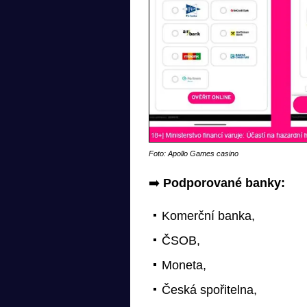
Foto: Apollo Games casino
➡️
Podporované banky:
Komerční banka,
ČSOB,
Moneta,
Česká spořitelna,