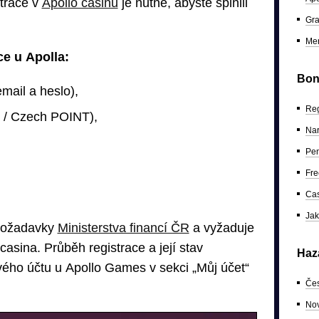
strace v
Apollo casinu
je nutné, abyste splnili
Gr
Mer
ce u Apolla:
Bon
mail a heslo),
Reg
D / Czech POINT),
Nar
Pen
Fre
Cas
Jak
 požadavky
Ministerstva financí ČR
a vyžaduje
casina. Průběh registrace a její stav
Haza
vého účtu u Apollo Games v sekci „Můj účet“
Čes
Nov