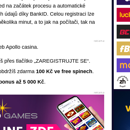
ned na začátek procesu a automatické
h údajů díky BankID. Celou registraci lze
kolika minut, a to jak na počítači, tak na
eb Apollo casina.
říš přes tlačítko „ZAREGISTRUJTE SE“.
 obdržíš zdarma
100 Kč ve free spinech
.
bonus až 5 000 Kč
.