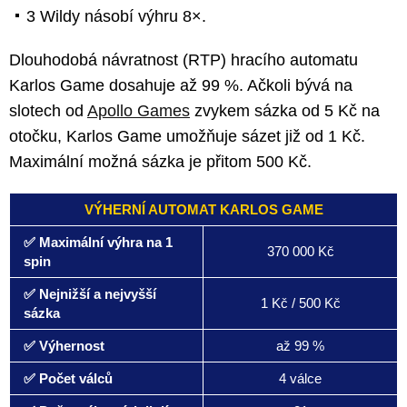
3 Wildy násobí výhru 8×.
Dlouhodobá návratnost (RTP) hracího automatu
Karlos Game dosahuje až 99 %. Ačkoli bývá na
slotech od
Apollo Games
zvykem sázka od 5 Kč na
otočku, Karlos Game umožňuje sázet již od 1 Kč.
Maximální možná sázka je přitom 500 Kč.
VÝHERNÍ AUTOMAT KARLOS GAME
✅ Maximální výhra na 1
370 000 Kč
spin
✅ Nejnižší a nejvyšší
1 Kč / 500 Kč
sázka
✅ Výhernost
až 99 %
✅ Počet válců
4 válce