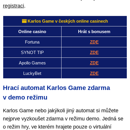
registraci
.
🎰 Karlos Game v českých online casinech
Online casino
Hrát s bonusem
Fortuna
ZDE
SYNOT TIP
ZDE
Apollo Games
ZDE
LuckyBet
ZDE
Hrací automat Karlos Game zdarma
v demo režimu
Karlos Game nebo jakýkoli jiný automat si můžete
nejprve vyzkoušet zdarma v režimu demo. Jedná se
o režim hry, ve kterém hrajete pouze o virtuální