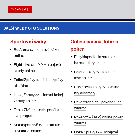
DALŠÍ WEBY GTO SOLUTIONS
Sportovní weby
Online casina, loterie,
poker
BetArena.cz - kurzové sázení
online
EncyklopedieHazardu.cz -
hazardní hry online
Fight-Live.cz - MMA a bojové
sporty online
Loterie-tikety.cz - loterie a
losy online
FotbalZprávy.cz - fotbal zprávy
aktuálně
CasinoAutomaty.cz - casino
hry automaty
HokejZprávy.cz - dnešní hokej
zprávy online
PokerArena.cz - poker online
zdarma
Tenis-Živě.cz - tenis portál a
live program
Poker.cz – český online poker
zdarma
MotorsportŽivě.cz – Formule 1
a MotoGP online
HokejSpravy.sk - Hokejové