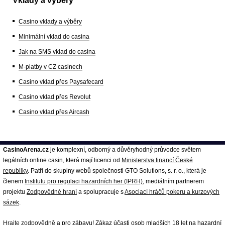
Vklady a výběry
Casino vklady a výběry
Minimální vklad do casina
Jak na SMS vklad do casina
M-platby v CZ casinech
Casino vklad přes Paysafecard
Casino vklad přes Revolut
Casino vklad přes Aircash
CasinoArena.cz
je komplexní, odborný a důvěryhodný průvodce světem
legálních online casin, která mají licenci od
Ministerstva financí České
republiky
. Patří do skupiny webů společnosti GTO Solutions, s. r. o., která je
členem
Institutu pro regulaci hazardních her (IPRH)
, mediálním partnerem
projektu
Zodpovědné hraní
a spolupracuje s
Asociací hráčů pokeru a kurzových
sázek
.
Hrajte zodpovědně
a pro zábavu! Zákaz účasti osob mladších 18 let na hazardní