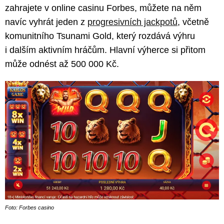
zahrajete v online casinu Forbes, můžete na něm
navíc vyhrát jeden z
progresivních jackpotů
, včetně
komunitního Tsunami Gold, který rozdává výhru
i dalším aktivním hráčům. Hlavní výherce si přitom
může odnést až 500 000 Kč.
Foto: Forbes casino