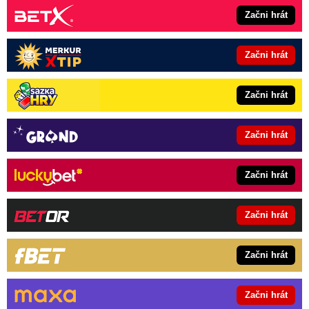
Začni hrát
Začni hrát
Začni hrát
Začni hrát
Začni hrát
Začni hrát
Začni hrát
Začni hrát