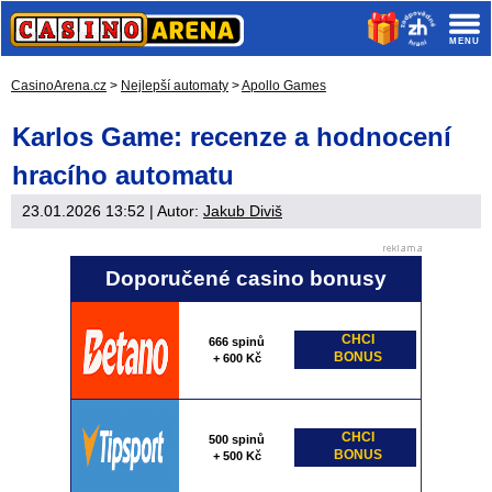
CasinoArena.cz
>
Nejlepší automaty
>
Apollo Games
Karlos Game: recenze a hodnocení
hracího automatu
23.01.2026 13:52
| Autor:
Jakub Diviš
Doporučené casino bonusy
CHCI
666 spinů
BONUS
+ 600 Kč
CHCI
500 spinů
BONUS
+ 500 Kč