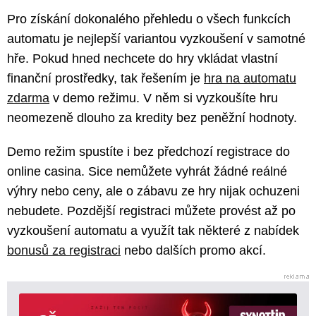
Pro získání dokonalého přehledu o všech funkcích
automatu je nejlepší variantou vyzkoušení v samotné
hře. Pokud hned nechcete do hry vkládat vlastní
finanční prostředky, tak řešením je
hra na automatu
zdarma
v demo režimu. V něm si vyzkoušíte hru
neomezeně dlouho za kredity bez peněžní hodnoty.
Demo režim spustíte i bez předchozí registrace do
online casina. Sice nemůžete vyhrát žádné reálné
výhry nebo ceny, ale o zábavu ze hry nijak ochuzeni
nebudete. Pozdější registraci můžete provést až po
vyzkoušení automatu a využít tak některé z nabídek
bonusů za registraci
nebo dalších promo akcí.