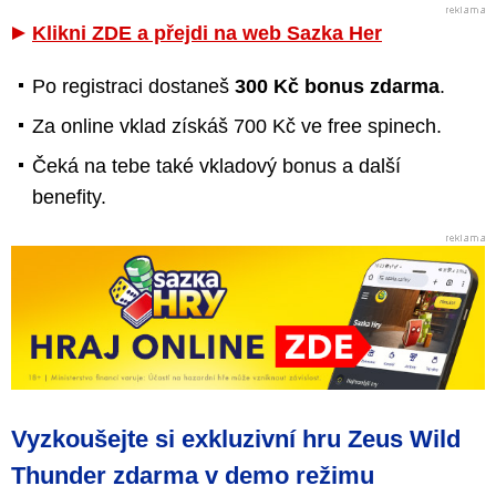
Klikni ZDE a přejdi na web Sazka Her
Po registraci dostaneš
300 Kč bonus zdarma
.
Za online vklad získáš 700 Kč ve free spinech.
Čeká na tebe také vkladový bonus a další
benefity.
Vyzkoušejte si exkluzivní hru Zeus Wild
Thunder zdarma v demo režimu