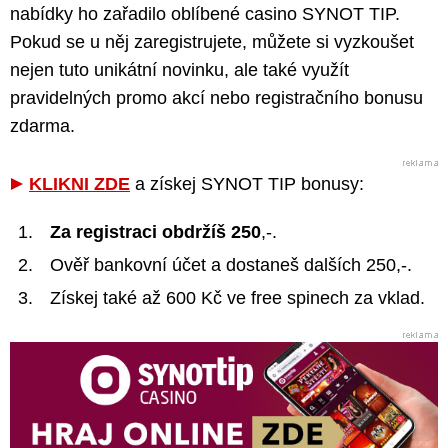
nabídky ho zařadilo oblíbené casino SYNOT TIP.
Pokud se u něj zaregistrujete, můžete si vyzkoušet
nejen tuto unikátní novinku, ale také využít
pravidelných promo akcí nebo registračního bonusu
zdarma.
KLIKNI ZDE
a získej SYNOT TIP bonusy:
Za registraci obdržíš 250
,-.
Ověř bankovní účet a dostaneš dalších 250,-.
Získej také až 600 Kč ve free spinech za vklad.