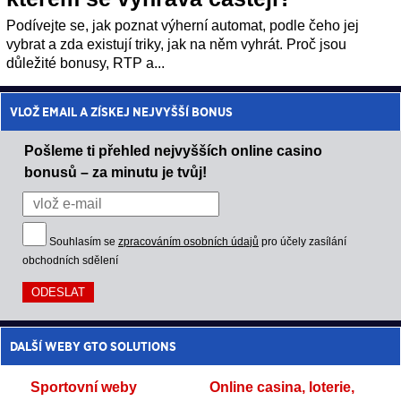
Podívejte se, jak poznat výherní automat, podle čeho jej
vybrat a zda existují triky, jak na něm vyhrát. Proč jsou
důležité bonusy, RTP a...
VLOŽ EMAIL A ZÍSKEJ NEJVYŠŠÍ BONUS
Pošleme ti přehled nejvyšších online casino
bonusů – za minutu je tvůj!
Souhlasím se
zpracováním osobních údajů
pro účely zasílání
obchodních sdělení
DALŠÍ WEBY GTO SOLUTIONS
Sportovní weby
Online casina, loterie,