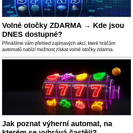
Volné otočky ZDARMA → Kde jsou
DNES dostupné?
Přinášíme vám přehled zajímavých akcí, které hráčům
automatů nabízí možnost získat volné otočky zdarma.
Jak poznat výherní automat, na
kterém se vyhrává častěji?