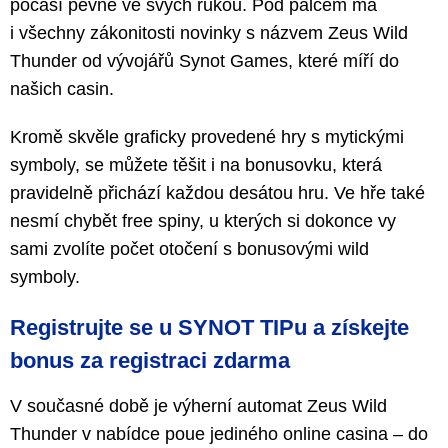
počasí pevně ve svých rukou. Pod palcem má
i všechny zákonitosti novinky s názvem Zeus Wild
Thunder od vývojářů Synot Games, které míří do
našich casin.
Kromě skvěle graficky provedené hry s mytickými
symboly, se můžete těšit i na bonusovku, která
pravidelně přichází každou desátou hru. Ve hře také
nesmí chybět free spiny, u kterých si dokonce vy
sami zvolíte počet otočení s bonusovými wild
symboly.
Registrujte se u SYNOT TIPu a získejte
bonus za registraci zdarma
V současné době je výherní automat Zeus Wild
Thunder v nabídce poue jediného online casina – do