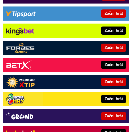
Začni hrát
Začni hrát
Začni hrát
Začni hrát
Začni hrát
Začni hrát
Začni hrát