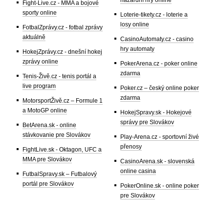
Fight-Live.cz - MMA a bojové
sporty online
Loterie-tikety.cz - loterie a
losy online
FotbalZprávy.cz - fotbal zprávy
aktuálně
CasinoAutomaty.cz - casino
hry automaty
HokejZprávy.cz - dnešní hokej
zprávy online
PokerArena.cz - poker online
zdarma
Tenis-Živě.cz - tenis portál a
live program
Poker.cz – český online poker
zdarma
MotorsportŽivě.cz – Formule 1
a MotoGP online
HokejSpravy.sk - Hokejové
správy pre Slovákov
BetArena.sk - online
stávkovanie pre Slovákov
Play-Arena.cz - sportovní živé
přenosy
FightLive.sk - Oktagon, UFC a
MMA pre Slovákov
CasinoArena.sk - slovenská
online casina
FutbalSpravy.sk – Futbalový
portál pre Slovákov
PokerOnline.sk - online poker
pre Slovákov