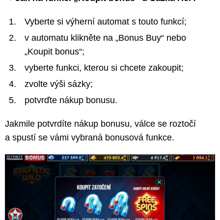
Vyberte si výherní automat s touto funkcí;
v automatu klikněte na „Bonus Buy“ nebo
„Koupit bonus“;
vyberte funkci, kterou si chcete zakoupit;
zvolte výši sázky;
potvrďte nákup bonusu.
Jakmile potvrdíte nákup bonusu, válce se roztočí
a spustí se vámi vybraná bonusová funkce.