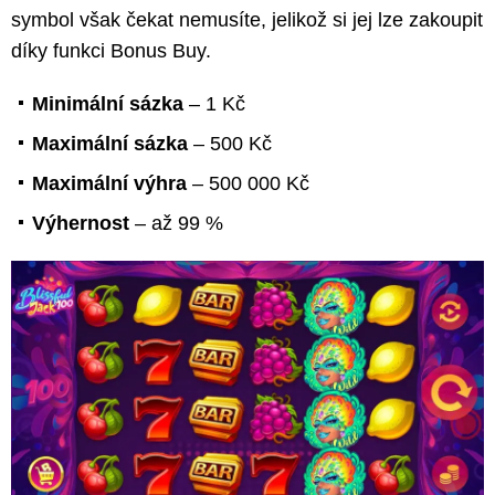
symbol však čekat nemusíte, jelikož si jej lze zakoupit
díky funkci Bonus Buy.
Minimální sázka
– 1 Kč
Maximální sázka
– 500 Kč
Maximální výhra
– 500 000 Kč
Výhernost
– až 99 %