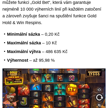
můžete funkci „Gold Bet“, která vám garantuje
nejméně 10 000 výherních linií při každém zatočení
a zároveň zvyšuje šanci na spuštění funkce Gold
Hold & Win Respins.
Minimální sázka
– 0,20 Kč
Maximální sázka
– 10 Kč
Maximální výhra
– 486 635 Kč
Výhernost
– až 95,98 %