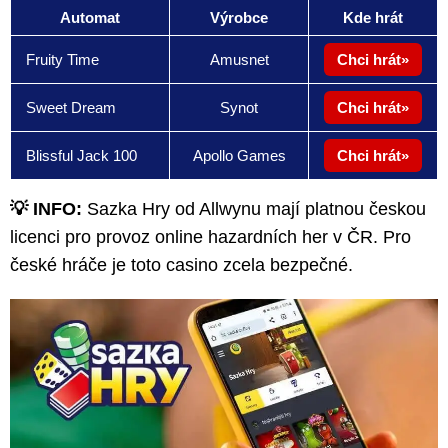
Automat
Výrobce
Kde hrát
Fruity Time
Amusnet
Chci hrát
Sweet Dream
Synot
Chci hrát
Blissful Jack 100
Apollo Games
Chci hrát
💡 INFO:
Sazka Hry od Allwynu mají platnou českou
licenci pro provoz online hazardních her v ČR. Pro
české hráče je toto casino zcela bezpečné.