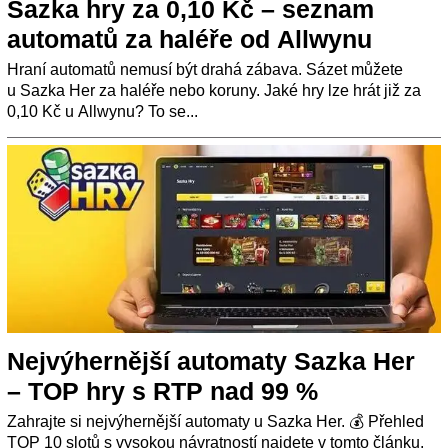
Sazka hry za 0,10 Kč – seznam
automatů za haléře od Allwynu
Hraní automatů nemusí být drahá zábava. Sázet můžete
u Sazka Her za haléře nebo koruny. Jaké hry lze hrát již za
0,10 Kč u Allwynu? To se...
Nejvýhernější automaty Sazka Her
– TOP hry s RTP nad 99 %
Zahrajte si nejvýhernější automaty u Sazka Her. 💰 Přehled
TOP 10 slotů s vysokou návratností najdete v tomto článku.