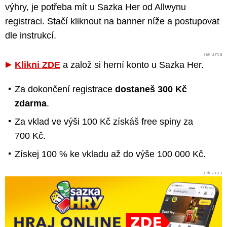
výhry, je potřeba mít u Sazka Her od Allwynu
registraci. Stačí kliknout na banner níže a postupovat
dle instrukcí.
Klikni ZDE
a založ si herní konto u Sazka Her.
Za dokončení registrace
dostaneš 300 Kč
zdarma
.
Za vklad ve výši 100 Kč získáš free spiny za
700 Kč.
Získej 100 % ke vkladu až do výše 100 000 Kč.