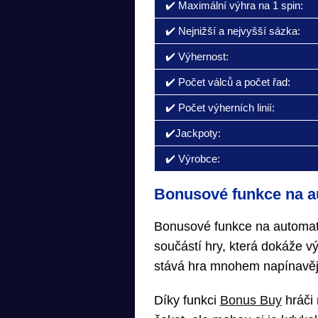
✔️ Maximální výhra na 1 spin:
✔️ Nejnižší a nejvyšší sázka:
✔️ Výhernost:
✔️ Počet válců a počet řad:
✔️ Počet výherních linií:
✔️Jackpoty:
✔️ Výrobce:
Bonusové funkce na au
Bonusové funkce na automatec
součástí hry, která dokáže vý
stává hra mnohem napínavějš
Díky funkci
Bonus Buy
hráči 