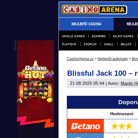
NEJLEPŠÍ CASINA
NEJLE
APOLLO GAMES
EGAMING
KAJOT GAMES
PLAYTECH
EVOPLAY
ADELL
BELLOT
CasinoArena.cz
>
Nejlepší automaty
>
Bon
Blissful Jack 100 –
21.08.2025 05:44
| Autor:
Martin 
Doporu
Hodnocení