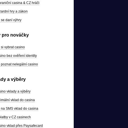
raniční casina & CZ hráči
ardní hry a zákon
 se daní výhry
y pro nováčky
 si vybrat casino
ino bez ověření identity
 poznat nelegální casino
ady a výběry
ino vklady a výběry
imální vklad do casina
 na SMS vklad do casina
latby v CZ casinech
ino vklad přes Paysafecard