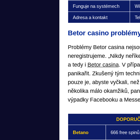
Funguje na systémech
Wi
Adresa a kontakt
Te
Betor casino problémy
Problémy Betor casina nejso
neregistrujeme. „Nikdy neřík
a tedy i
Betor casina
. V příp
panikařit. Zkušený tým techn
pouze je, abyste vyčkali, ne
několika málo okamžiků, pani
výpadky Facebooku a Messe
DOPORUČ
Betano
666 free spinů