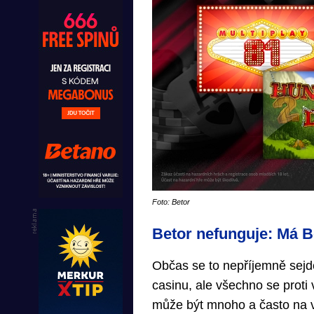
Foto: Betor
Betor nefunguje: Má 
Občas se to nepříjemně sejde
casinu, ale všechno se proti 
může být mnoho a často na 