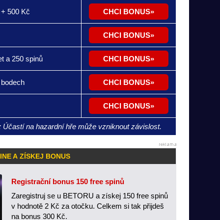
 + 500 Kč
CHCI BONUS
CHCI BONUS
t a 250 spinů
CHCI BONUS
t bodech
CHCI BONUS
CHCI BONUS
e: Účastí na hazardní hře může vzniknout závislost.
INE A ZÍSKEJ BONUS
Registrační bonus 150 free spinů
Zaregistruj se u BETORU a získej 150 free spinů
v hodnotě 2 Kč za otočku. Celkem si tak přijdeš
na bonus 300 Kč.