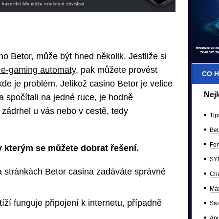
o Betor, může být hned několik. Jestliže si
í e-gaming automaty
, pak můžete provést
CO H
, kde je problém. Jelikož casino Betor je velice
Nej
a spočítali na jedné ruce, je hodně
zádrhel u vás nebo v cestě, tedy
Tip
Bet
For
ky kterým se můžete dobrat řešení.
SY
 na stránkách Betor casina zadáváte správné
Ch
Max
íží funguje připojení k internetu, případně
Saz
Apo