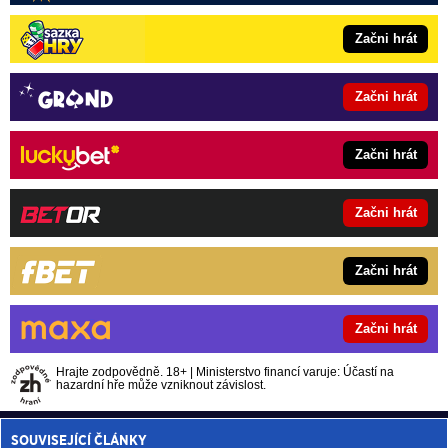
Začni hrát
Začni hrát
Začni hrát
Začni hrát
Začni hrát
Začni hrát
Hrajte zodpovědně. 18+ | Ministerstvo financí varuje: Účastí na
hazardní hře může vzniknout závislost.
SOUVISEJÍCÍ ČLÁNKY