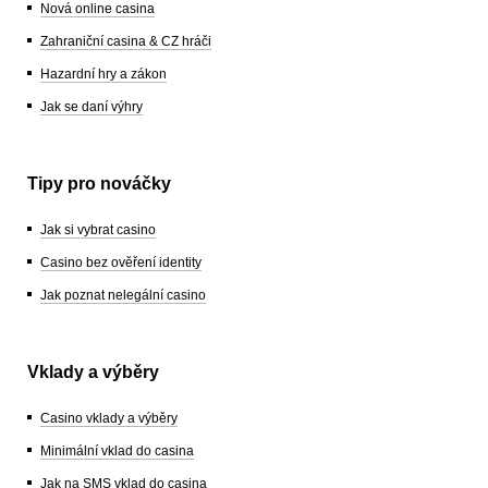
Nová online casina
Zahraniční casina & CZ hráči
Hazardní hry a zákon
Jak se daní výhry
Tipy pro nováčky
Jak si vybrat casino
Casino bez ověření identity
Jak poznat nelegální casino
Vklady a výběry
Casino vklady a výběry
Minimální vklad do casina
Jak na SMS vklad do casina