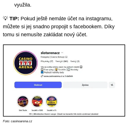
využila.
💡
TIP:
Pokud ještě nemáte účet na instagramu,
můžete si jej snadno propojit s facebookem. Díky
tomu si nemusíte zakládat nový účet.
Foto: casinoarena.cz