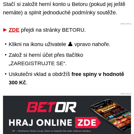
Stačí si založit herní konto u Betoru (pokud jej ještě
nemáte) a splnit jednoduché podmínky soutěže.
ZDE
přejdi na stránky BETORU.
Klikni na ikonu uživatele 👤 vpravo nahoře.
Založ si herní účet přes tlačítko
„ZAREGISTRUJTE SE“.
Uskutečni vklad a obdržíš
free spiny v hodnotě
300 Kč
.