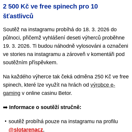
2 500 Kč ve free spinech pro 10
šťastlivců
Soutěž na instagramu probíhá do 18. 3. 2026 do
půlnoci, přičemž vyhlášení deseti výherců proběhne
19. 3. 2026. Ti budou náhodně vylosováni a označeni
ve stories na instagramu a zároveň v komentáři pod
soutěžním příspěvkem.
Na každého výherce tak čeká odměna 250 Kč ve free
spinech, které lze využít na hrách od
výrobce e-
gaming
v online casinu Betor.
➡️
Informace o soutěží stručně:
soutěž probíhá pouze na instagramu na profilu
@slotarenacz
,