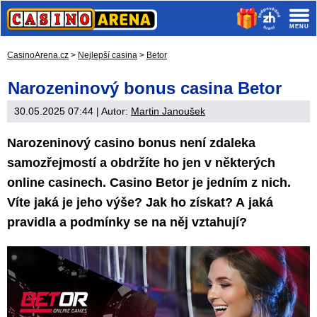
CasinoArena.cz
>
Nejlepší casina
>
Betor
Narozeninový bonus casina Betor
30.05.2025 07:44
| Autor:
Martin Janoušek
Narozeninový casino bonus není zdaleka
samozřejmostí a obdržíte ho jen v některých
online casinech. Casino Betor je jedním z nich.
Víte jaká je jeho výše? Jak ho získat? A jaká
pravidla a podmínky se na něj vztahují?