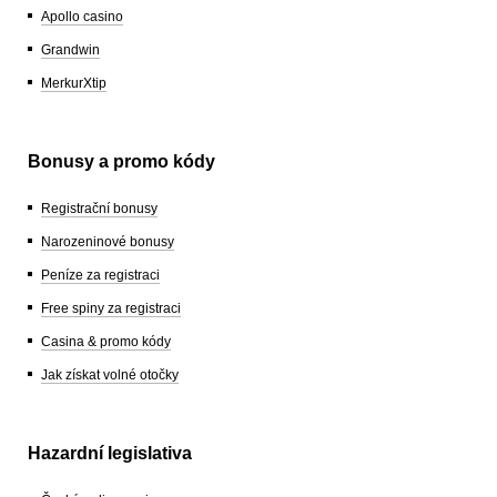
Apollo casino
Grandwin
MerkurXtip
Bonusy a promo kódy
Registrační bonusy
Narozeninové bonusy
Peníze za registraci
Free spiny za registraci
Casina & promo kódy
Jak získat volné otočky
Hazardní legislativa