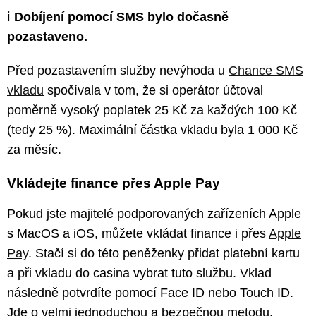
ℹ️
Dobíjení pomocí SMS bylo dočasně
pozastaveno.
Před pozastavením služby nevýhoda u
Chance SMS
vkladu
spočívala v tom, že si operátor účtoval
poměrně vysoký poplatek 25 Kč za každých 100 Kč
(tedy 25 %). Maximální částka vkladu byla 1 000 Kč
za měsíc.
Vkládejte finance přes Apple Pay
Pokud jste majitelé podporovaných zařízeních Apple
s MacOS a iOS, můžete vkládat finance i přes
Apple
Pay
. Stačí si do této peněženky přidat platební kartu
a při vkladu do casina vybrat tuto službu. Vklad
následně potvrdíte pomocí Face ID nebo Touch ID.
Jde o velmi jednoduchou a bezpečnou metodu.