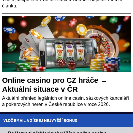
článku.
Online casino pro CZ hráče →
Aktuální situace v ČR
Aktuální přehled legálních online casin, sázkových kanceláří
a pokerových heren v České republice v roce 2026.
VLOŽ EMAIL A ZÍSKEJ NEJVYŠŠÍ BONUS