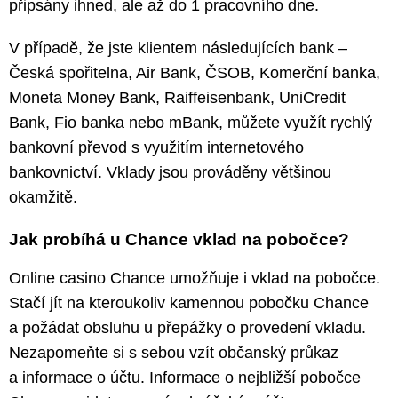
připsány ihned, ale až do 1 pracovního dne.
V případě, že jste klientem následujících bank –
Česká spořitelna, Air Bank, ČSOB, Komerční banka,
Moneta Money Bank, Raiffeisenbank, UniCredit
Bank, Fio banka nebo mBank, můžete využít rychlý
bankovní převod s využitím internetového
bankovnictví. Vklady jsou prováděny většinou
okamžitě.
Jak probíhá u Chance vklad na pobočce?
Online casino Chance umožňuje i vklad na pobočce.
Stačí jít na kteroukoliv kamennou pobočku Chance
a požádat obsluhu u přepážky o provedení vkladu.
Nezapomeňte si s sebou vzít občanský průkaz
a informace o účtu. Informace o nejbližší pobočce