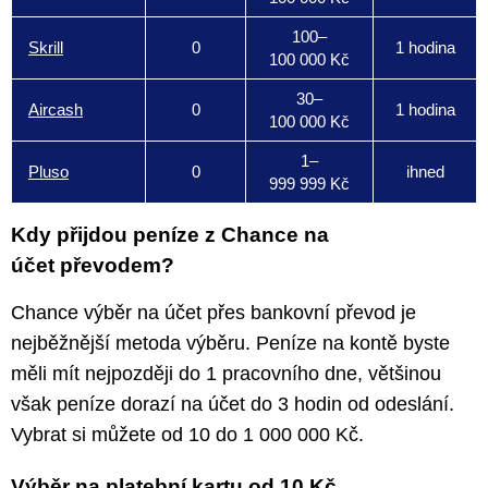
100–
Skrill
0
1 hodina
100 000 Kč
30–
Aircash
0
1 hodina
100 000 Kč
1–
Pluso
0
ihned
999 999 Kč
Kdy přijdou peníze z Chance na
účet převodem?
Chance výběr na účet přes bankovní převod je
nejběžnější metoda výběru. Peníze na kontě byste
měli mít nejpozději do 1 pracovního dne, většinou
však peníze dorazí na účet do 3 hodin od odeslání.
Vybrat si můžete od 10 do 1 000 000 Kč.
Výběr na platební kartu od 10 Kč