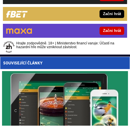
Začni hrát
Začni hrát
Hrajte zodpovědně. 18+ | Ministerstvo financí varuje: Účastí na
hazardní hře může vzniknout závislost.
SOUVISEJÍCÍ ČLÁNKY