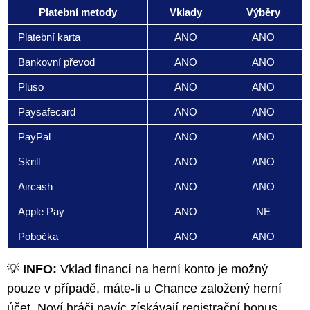
Platební metody
Vklady
Výběry
Platební karta
ANO
ANO
Bankovní převod
ANO
ANO
Pluso
ANO
ANO
Paysafecard
ANO
ANO
PayPal
ANO
ANO
Skrill
ANO
ANO
Aircash
ANO
ANO
Apple Pay
ANO
NE
Pobočka
ANO
ANO
💡
INFO:
Vklad financí na herní konto je možný
pouze v případě, máte-li u Chance založený herní
účet. Noví hráči navíc získávají registrační bonus