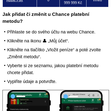
999 999 Kč
Jak přidat či změnit u Chance platební
metodu?
Přihlaste se do svého účtu na webu Chance.
Klikněte na ikonu 👤 „Můj účet“.
Klikněte na tlačítko „Vložit peníze“ a poté zvolte
„Změnit metodu“.
Vyberte si ze seznamu, jakou platební metodu
chcete přidat.
Vyplňte údaje a potvrďte.