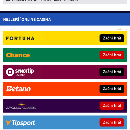
NEJLEPŠÍ ONLINE CASINA
Začni hrát
Začni hrát
Začni hrát
Začni hrát
Začni hrát
Začni hrát