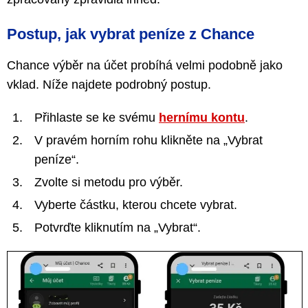
Postup, jak vybrat peníze z Chance
Chance výběr na účet probíhá velmi podobně jako
vklad. Níže najdete podrobný postup.
Přihlaste se ke svému
hernímu kontu
.
V pravém horním rohu klikněte na „Vybrat
peníze“.
Zvolte si metodu pro výběr.
Vyberte částku, kterou chcete vybrat.
Potvrďte kliknutím na „Vybrat“.