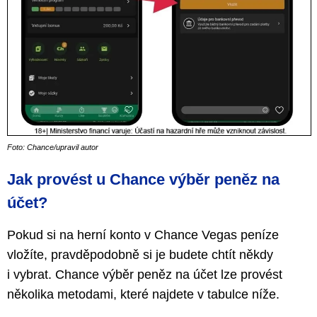
Foto: Chance/upravil autor
Jak provést u Chance výběr peněz na
účet?
Pokud si na herní konto v Chance Vegas peníze
vložíte, pravděpodobně si je budete chtít někdy
i vybrat. Chance výběr peněz na účet lze provést
několika metodami, které najdete v tabulce níže.