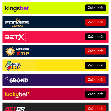
Začni hrát
Začni hrát
Začni hrát
Začni hrát
Začni hrát
Začni hrát
Začni hrát
Začni hrát