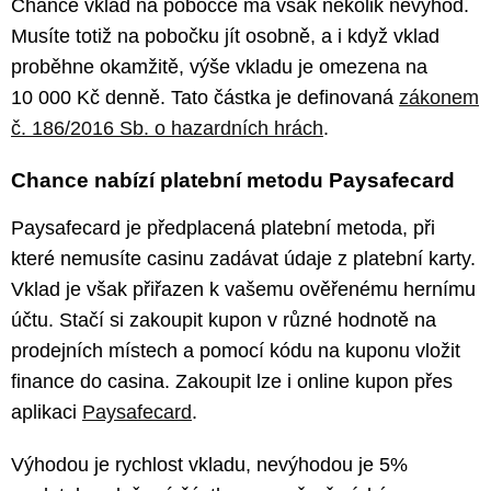
Chance vklad na pobočce má však několik nevýhod.
Musíte totiž na pobočku jít osobně, a i když vklad
proběhne okamžitě, výše vkladu je omezena na
10 000 Kč denně. Tato částka je definovaná
zákonem
č. 186/2016 Sb. o hazardních hrách
.
Chance nabízí platební metodu Paysafecard
Paysafecard je předplacená platební metoda, při
které nemusíte casinu zadávat údaje z platební karty.
Vklad je však přiřazen k vašemu ověřenému hernímu
účtu. Stačí si zakoupit kupon v různé hodnotě na
prodejních místech a pomocí kódu na kuponu vložit
finance do casina. Zakoupit lze i online kupon přes
aplikaci
Paysafecard
.
Výhodou je rychlost vkladu, nevýhodou je 5%