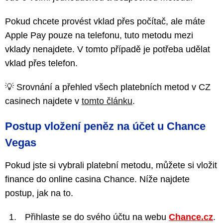
Pokud chcete provést vklad přes počítač, ale máte
Apple Pay pouze na telefonu, tuto metodu mezi
vklady nenajdete. V tomto případě je potřeba udělat
vklad přes telefon.
💡 Srovnání a přehled všech platebních metod v CZ
casinech najdete v
tomto článku
.
Postup vložení peněz na účet u Chance
Vegas
Pokud jste si vybrali platební metodu, můžete si vložit
finance do online casina Chance. Níže najdete
postup, jak na to.
Přihlaste se do svého účtu na webu
Chance.cz
.