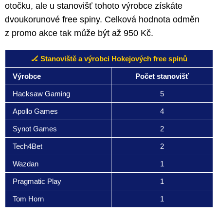
otočku, ale u stanovišť tohoto výrobce získáte
dvoukorunové free spiny. Celková hodnota odměn
z promo akce tak může být až 950 Kč.
🏒 Stanoviště a výrobci Hokejových free spinů
Výrobce
Počet stanovišť
Hacksaw Gaming
5
Apollo Games
4
Synot Games
2
Tech4Bet
2
Wazdan
1
Pragmatic Play
1
Tom Horn
1