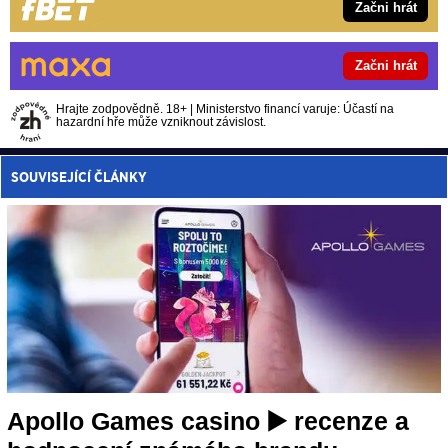
Začni hrát
Začni hrát
Hrajte zodpovědně. 18+ | Ministerstvo financí varuje: Účastí na
hazardní hře může vzniknout závislost.
SOUVISEJÍCÍ ČLÁNKY
Apollo Games casino ▶️ recenze a