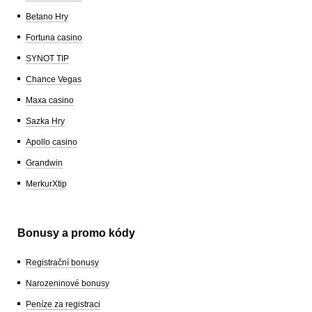
Betano Hry
Fortuna casino
SYNOT TIP
Chance Vegas
Maxa casino
Sazka Hry
Apollo casino
Grandwin
MerkurXtip
Bonusy a promo kódy
Registrační bonusy
Narozeninové bonusy
Peníze za registraci