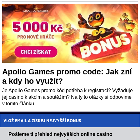
Apollo Games promo code: Jak zní
a kdy ho využít?
Je Apollo Games promo kód potřeba k registraci? Vyžaduje
jej casino k akcím a soutěžím? Na ty to otázky si odpovíme
v tomto článku.
VLOŽ EMAIL A ZÍSKEJ NEJVYŠŠÍ BONUS
Pošleme ti přehled nejvyšších online casino