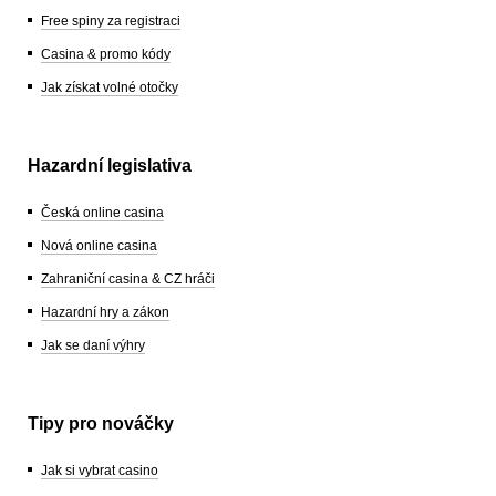
Free spiny za registraci
Casina & promo kódy
Jak získat volné otočky
Hazardní legislativa
Česká online casina
Nová online casina
Zahraniční casina & CZ hráči
Hazardní hry a zákon
Jak se daní výhry
Tipy pro nováčky
Jak si vybrat casino