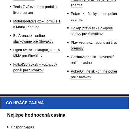
zdarma
Tenis-Živě.cz - tenis portál a
live program
Poker.cz – český online poker
zdarma
MotorsportŽivě.cz – Formule 1
a MotoGP online
HokejSpravy.sk - Hokejové
správy pre Slovákov
BetArena.sk - online
stávkovanie pre Slovákov
Play-Arena.cz - sportovní živé
přenosy
FightLive.sk - Oktagon, UFC a
MMA pre Slovákov
CasinoArena.sk - slovenská
online casina
FutbalSpravy.sk – Futbalový
portál pre Slovákov
PokerOnline.sk - online poker
pre Slovákov
CO HRÁČE ZAJÍMÁ
Nejlépe hodnocená casina
Tipsport Vegas