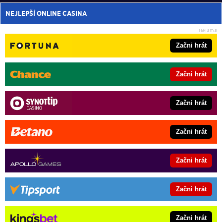
NEJLEPŠÍ ONLINE CASINA
Začni hrát
Začni hrát
Začni hrát
Začni hrát
Začni hrát
Začni hrát
Začni hrát