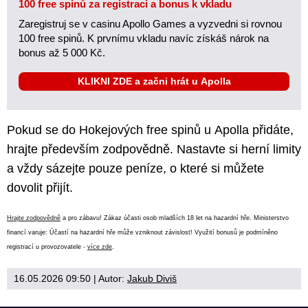
100 free spinů za registraci a bonus k vkladu
Zaregistruj se v casinu Apollo Games a vyzvedni si rovnou
100 free spinů. K prvnímu vkladu navíc získáš nárok na
bonus až 5 000 Kč.
KLIKNI ZDE a začni hrát u Apolla
Pokud se do Hokejových free spinů u Apolla přidáte,
hrajte především zodpovědně. Nastavte si herní limity
a vždy sázejte pouze peníze, o které si můžete
dovolit přijít.
Hrajte zodpovědně
a pro zábavu! Zákaz účasti osob mladších 18 let na hazardní hře. Ministerstvo
financí varuje: Účastí na hazardní hře může vzniknout závislost! Využití bonusů je podmíněno
registrací u provozovatele -
více zde
.
16.05.2026 09:50
| Autor:
Jakub Diviš