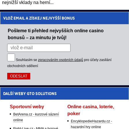
nejnižší vklady na herní...
VLOŽ EMAIL A ZÍSKEJ NEJVYŠŠÍ BONUS
Pošleme ti přehled nejvyšších online casino
bonusů – za minutu je tvůj!
Souhlasím se
zpracováním osobních údajů
pro účely zasílání
obchodních sdělení
DALŠÍ WEBY GTO SOLUTIONS
Sportovní weby
Online casina, loterie,
poker
BetArena.cz - kurzové sázení
online
EncyklopedieHazardu.cz -
hazardní hry online
Fight-Live.cz - MMA a bojové