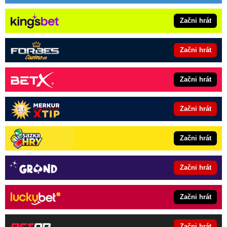
Začni hrát
Začni hrát
Začni hrát
Začni hrát
Začni hrát
Začni hrát
Začni hrát
Začni hrát