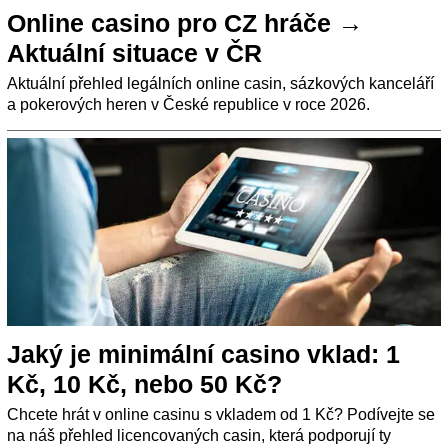
Online casino pro CZ hráče →
Aktuální situace v ČR
Aktuální přehled legálních online casin, sázkových kanceláří
a pokerových heren v České republice v roce 2026.
Jaký je minimální casino vklad: 1
Kč, 10 Kč, nebo 50 Kč?
Chcete hrát v online casinu s vkladem od 1 Kč? Podívejte se
na náš přehled licencovaných casin, která podporují ty