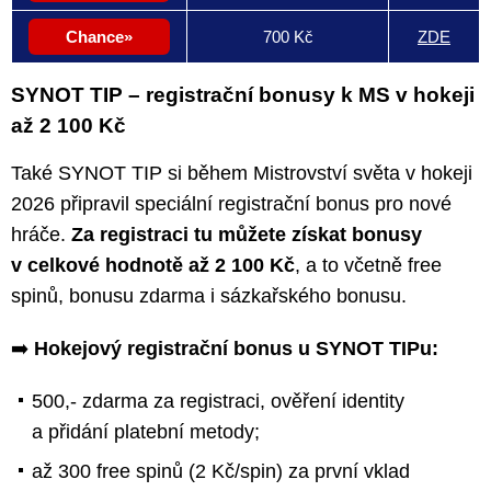
Chance
700 Kč
ZDE
SYNOT TIP – registrační bonusy k MS v hokeji
až 2 100 Kč
Také SYNOT TIP si během Mistrovství světa v hokeji
2026 připravil speciální registrační bonus pro nové
hráče.
Za registraci tu můžete získat bonusy
v celkové hodnotě až 2 100 Kč
, a to včetně free
spinů, bonusu zdarma i sázkařského bonusu.
➡️
Hokejový registrační bonus u SYNOT TIPu:
500,- zdarma za registraci, ověření identity
a přidání platební metody;
až 300 free spinů (2 Kč/spin) za první vklad