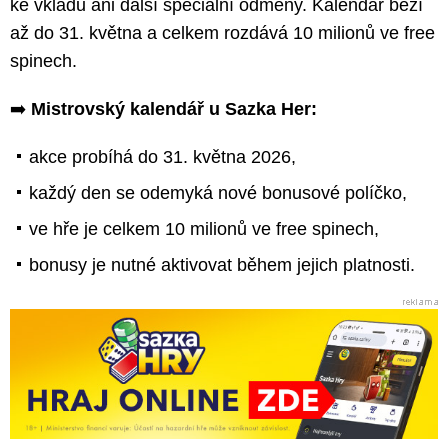
ke vkladu ani další speciální odměny. Kalendář běží
až do 31. května a celkem rozdává 10 milionů ve free
spinech.
➡️
Mistrovský kalendář u Sazka Her:
akce probíhá do 31. května 2026,
každý den se odemyká nové bonusové políčko,
ve hře je celkem 10 milionů ve free spinech,
bonusy je nutné aktivovat během jejich platnosti.