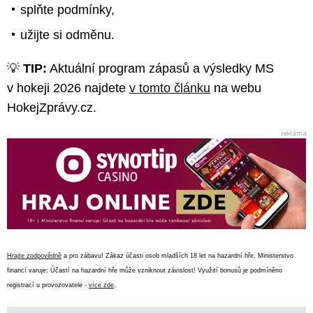
splňte podmínky,
užijte si odměnu.
💡
TIP:
Aktuální program zápasů a výsledky MS
v hokeji 2026 najdete
v tomto článku
na webu
HokejZprávy.cz.
Hrajte zodpovědně
a pro zábavu! Zákaz účasti osob mladších 18 let na hazardní hře. Ministerstvo
financí varuje: Účastí na hazardní hře může vzniknout závislost! Využití bonusů je podmíněno
registrací u provozovatele -
více zde
.