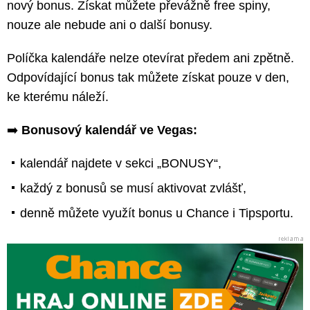
nový bonus. Získat můžete převážně free spiny,
nouze ale nebude ani o další bonusy.
Políčka kalendáře nelze otevírat předem ani zpětně.
Odpovídající bonus tak můžete získat pouze v den,
ke kterému náleží.
➡️
Bonusový kalendář ve Vegas:
kalendář najdete v sekci „BONUSY“,
každý z bonusů se musí aktivovat zvlášť,
denně můžete využít bonus u Chance i Tipsportu.