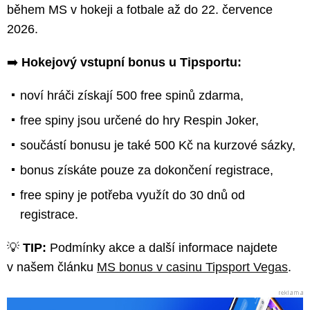
během MS v hokeji a fotbale až do 22. července
2026.
➡️
Hokejový vstupní bonus u Tipsportu:
noví hráči získají 500 free spinů zdarma,
free spiny jsou určené do hry Respin Joker,
součástí bonusu je také 500 Kč na kurzové sázky,
bonus získáte pouze za dokončení registrace,
free spiny je potřeba využít do 30 dnů od
registrace.
💡
TIP:
Podmínky akce a další informace najdete
v našem článku
MS bonus v casinu Tipsport Vegas
.