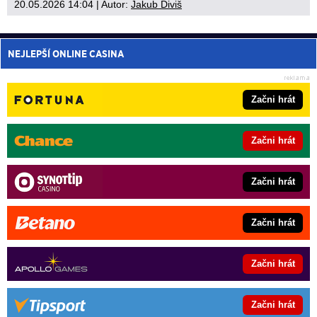
20.05.2026 14:04
| Autor:
Jakub Diviš
NEJLEPŠÍ ONLINE CASINA
Začni hrát
Začni hrát
Začni hrát
Začni hrát
Začni hrát
Začni hrát